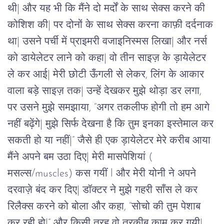
थी| और यह भी कि मैंने दो मर्दों के साथ सेक्स करने की 
कोशिश की| पर दोनों के साथ सेक्स करना काफ़ी दर्दनाक 
था| उसने पर्ची में प्राइमरी वजाइनिस्मस लिखा| और नर्स 
को डायेलेटर लाने को कहा| वो तीन साइज़ के ड़ायेलेटर 
ले कर आई| मेरी छोटी ऊँगली से लेकर, लिंग के आकार 
वाला बड़े साइज़ तक| उन्हें देखकर मुझे थोड़ा डर लगा, 
पर उसने मुझे समझाया, “अगर तकलीफ होगी तो हम आगे 
नहीं बढ़ेंगे| मुझे सिर्फ देखना है कि तुम इनका इस्तेमाल कर 
सकती हो या नहीं|” जैसे ही एक ड़ायेलेटर मेरे करीब आया 
मैंने अपने बम उठा दिए| मेरी मासपेशियां ( 
मसल्स/muscles) कस गयीं l और मेरी योनी ने अपने 
दरवाज़े बंद कर दिए| डॉक्टर ने मुझे गहरी साँस ले कर 
रिलैक्स करने को बोला और कहा, “सोचो की तुम पेशाब 
कर रही हो|” और किसी तरह वो तरकीब काम कर गयी| 