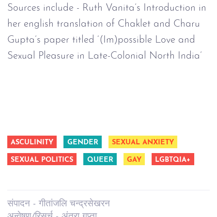
Sources include - Ruth Vanita’s Introduction in
her english translation of Chaklet and Charu
Gupta’s paper titled ‘(Im)possible Love and
Sexual Pleasure in Late-Colonial North India’
ASCULINITY
GENDER
SEXUAL ANXIETY
SEXUAL POLITICS
QUEER
GAY
LGBTQIA+
संपादन - गीतांजलि चन्द्रसेखरन
अन्वेषण/रिसर्च - अंतरा गुप्ता