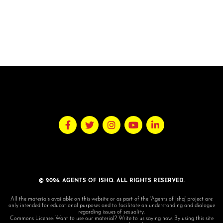
© 2026. AGENTS OF ISHQ. ALL RIGHTS RESERVED.
All the materials available on this website or as part of the 'Agents of Ishq' project are
only intended for educational purposes and to facilitate an understanding and dialogue
regarding issues of sexuality.
Commons License: Want to use our material? Write to us saying how. By using this site