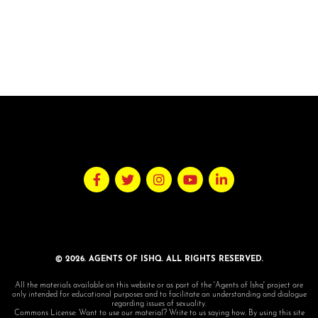
© 2026. AGENTS OF ISHQ. ALL RIGHTS RESERVED.
All the materials available on this website or as part of the 'Agents of Ishq' project are
only intended for educational purposes and to facilitate an understanding and dialogue
regarding issues of sexuality.
Commons License: Want to use our material? Write to us saying how. By using this site