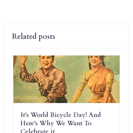
Related posts
It's World Bicycle Day! And
Here's Why We Want To
Celebrate it