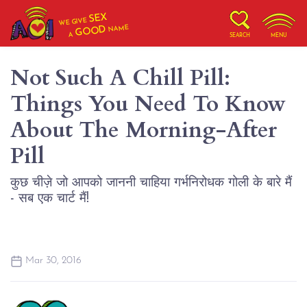
SEX
WE GIVE
NAME
GOOD
A
SEARCH
MENU
Not Such A Chill Pill:
Things You Need To Know
About The Morning-After
Pill
कुछ चीज़े जो आपको जाननी चाहिया गर्भनिरोधक गोली के बारे मैं
- सब एक चार्ट मैं!
Mar 30, 2016