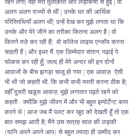
रहने
लगी
|
वहाँ
मेरी
मुलाक़ात
और
लड़कियों
से
हुई 
|
वो
अलग
अलग
राज्यों
से
थीं
 | 
उनके
घर
की
आर्थिक
परिस्तिथियाँ
अलग
थीं
|
उन्हें
देख
कर
मुझे
लगता
था
कि
उनके
और
मेरे
जीने
का
तरीका कितना
अलग
है 
|
वो
कितने
मज़े
कर
रही
हैं
| 
वो
कॉलेज
लाइफ
एन्जॉय
करना
चाहती
हैं 
|
और
इधर
मैं
, 
एक
ज़िम्मेदार
संतान
, 
पढ़ाई
पे
फोकस
कर
रही
हूँ
|
जल्द
ही
मेरे
अन्दर
की
इन
दोनों
आवाजों
के
बीच
झगड़ा
चालू
हो
गया 
| 
एक
आवाज़
ऐसी
भी
थी
जो
कहती
थी
, 
कि
कभी
कभी
मस्ती
करना ठीक
है
|
वहीँ
दूसरी
खडूस
आवाज़
, 
मुझे
लगातार
पढ़ते
रहने
को
कहती 
-
क्योंकि
मुझे
जीवन
में
और
भी
बहुत
इम्पोर्टेन्ट
काम
करने
थे 
|
आज
जब
मैं
पलट
कर
खुद
को
देखती
हूँ
तो
एक
बात
समझ
आती
है
| 
मैंने
उस
सत्रह
साल
की
लड़की
(
यानि
अपने
अपने
आप
)
से
बहुत
ज़्यादा
ही
उम्मीद
कर