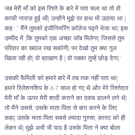
जब
मेरी
माँ
को
इस
रिश्ते
के
बारे
में
पता
चला
था
तो
वो
काफी
नाराज़
हुई
थी
| 
उन्होंने
मुझे
पर
हाथ
भी
उठाया
था 
| 
कह
 : “ 
मैंने
तुमको
इंजीनियरिंग
कॉलेज
पढ़ने
भेजा
था
| 
इस
उम्मीद
में
 ,
कि
तुमको
एक
अच्छा
जॉब
मिलेगा
| 
जिससे
तुम
परिवार
का
ख्याल
रख
सकोगी
| 
पर
देखो
तुम
क्या
गुल
खिला
रही
हो
| 
वो
ब्राह्मण
है 
| 
वो
पक्का
तुम्हें
छोड़
देगा
|”
उसकी
फैमिली
को
हमारे
बारे
में
तब
तक
नहीं
पता
था
| 
हमारे
रिलेशनशिप
के
 6-7 
साल
हो
गए
थे
और
मेरे
रिश्तेदार
मेरी
माँ
के
ऊपर
मेरी
शादी
कराने
का
दवाब
डालने
लगे
थे
| 
तो
मैंने
उससे
, 
उसके
माता
-
पिता
से
बात
करने
के
लिए
कहा
| 
उसके
माता
-
पिता
सबसे
ज़्यादा
गुस्सा
, 
कास्ट
को
ही 
लेकर
थे
| 
मुझे
अभी
भी
याद
है
उसके
पिता
ने
क्या
बोला