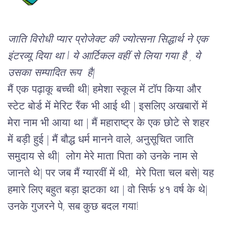
जाति
विरोधी
प्यार
प्रोजेक्ट
की
ज्योत्सना
सिद्धार्थ
ने
एक
इंटरव्यू
दिया था
 l 
ये आर्टिकल वहीं से लिया गया है , ये 
उसका सम्पादित रूप  है
|
मैं
एक
पढ़ाकू
बच्ची
थी
| 
हमेशा
स्कूल
में
टॉप
किया
और
स्टेट
बोर्ड
में
मेरिट
रैंक
भी
आई
थी
 | 
इसलिए
अखबारों
में
मेरा
नाम
 भी 
आया था 
| 
मैं
महाराष्ट्र
के
एक
छोटे
से
शहर
में
बड़ी
हुई
 | 
मैं
बौद्ध
धर्म
मानने
वाले
, 
अनुसूचित
जाति
समुदाय
से
थी
|  
लोग
मेरे
माता
पिता
को
उनके
नाम
से
जानते
थे
| 
पर
जब
मैं
ग्यारवीं
में
थी,
मेरे
पिता
चल
बसे
| 
यह
हमारे
लिए
बहुत
बड़ा
झटका
था
 | 
वो
सिर्फ
४१
वर्ष
के
थे
| 
उनके
गुजरने
पे
, 
सब
कुछ
बदल
गया
!