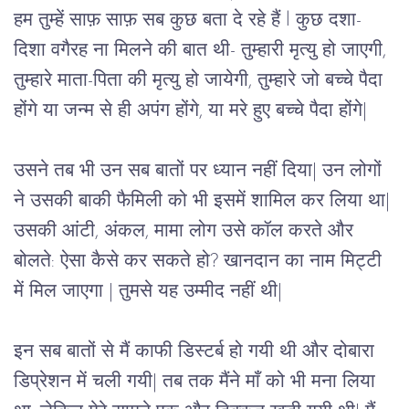
हम
तुम्हें
साफ़
साफ़
सब
कुछ
बता
दे
रहे
हैं
 l 
कुछ
दशा
- 
दिशा
वगैरह
ना
मिलने
की
बात
थी
- 
तुम्हारी
मृत्यु
हो
जाएगी
, 
तुम्हारे
माता
-
पिता
की
मृत्यु
हो
जायेगी
, 
तुम्हारे
जो
बच्चे
पैदा
होंगे
या
जन्म
से
ही
अपंग
होंगे
, 
या
मरे
हुए
बच्चे
पैदा
होंगे
| 
उसने
तब
भी
उन
सब
बातों
पर
ध्यान
नहीं
दिया
| 
उन
लोगों
ने
उसकी
बाकी
फैमिली
को
भी
इसमें
शामिल
कर
लिया
था
| 
उसकी
आंटी
, 
अंकल
, 
मामा
लोग
उसे
कॉल
करते
और
बोलते
: 
ऐसा
कैसे
कर
सकते
हो
? 
खानदान
का
नाम
मिट्टी
में
मिल
जाएगा 
| 
तुमसे
यह
उम्मीद
नहीं
थी
|
इन सब बातों से मैं काफी डिस्टर्ब हो गयी थी और दोबारा 
डिप्रेशन में चली गयी| तब तक मैंने माँ को भी मना लिया 