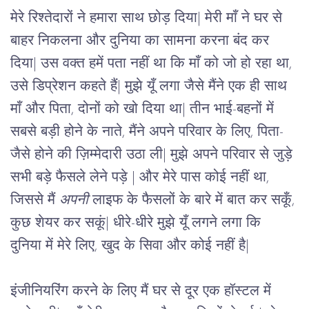
मेरे
रिश्तेदारों
ने
हमारा
साथ
छोड़
दिया
| 
मेरी
माँ
ने
घर
से
बाहर
निकलना
और
दुनिया
का
सामना
करना
बंद
कर
दिया
| 
उस
वक्त
हमें
पता
नहीं
था
कि
माँ को जो
हो
रहा
था
, 
उसे
डिप्रेशन
कहते
हैं
| 
मुझे
यूँ
लगा
जैसे
मैंने
एक
ही
साथ
माँ
और
पिता
, 
दोनों
को
खो
दिया
था
| 
तीन
भाई
-
बहनों
में
सबसे
बड़ी
होने
के
नाते
, 
मैंने
अपने
परिवार
के
लिए
, 
पिता-
जैसे होने
की
ज़िम्मेदारी
उठा
ली
| 
मुझे
अपने
परिवार
से
जुड़े
सभी
बड़े
फैसले
लेने
पड़े 
| 
और
मेरे
पास
कोई
नहीं
था
, 
जिससे
मैं
अपनी
लाइफ
के
फैसलों
के
बारे
में
बात
कर
सकूँ, 
कुछ शेयर कर सकूं
| 
धीरे-धीरे
मुझे
यूँ
लगने
लगा
कि 
दुनिया में मेरे
लिए
, 
खुद
के
सिवा
और
कोई
नहीं
है
|
इंजीनियरिंग
करने
के
लिए
मैं
घर
से
दूर
एक
हॉस्टल
में