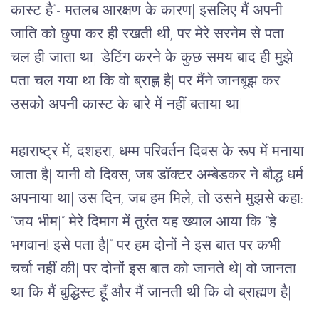
कास्ट
है
”- 
मतलब
आरक्षण
के
कारण
| 
इसलिए
मैं
अपनी
जाति
को
छुपा
कर
ही
रखती
थी
, 
पर
मेरे
सरनेम
से
पता
चल
ही
जाता
था
| 
डेटिंग
करने
के
कुछ
समय
बाद
ही
मुझे
पता
चल
गया
था
कि
वो
ब्राह्ण
है
| 
पर
मैंने
जानबूझ
कर
उसको
अपनी
कास्ट
के
बारे
में
नहीं
बताया
था
| 
महाराष्ट्र
में
, 
दशहरा
, 
धम्म
परिवर्तन
दिवस
के
रूप
में
मनाया
जाता
है
| 
यानी
वो
दिवस
, 
जब
डॉक्टर
अम्बेडकर
ने
बौद्ध
धर्म
अपनाया
था
| 
उस
दिन
, 
जब
हम
मिले
, 
तो
उसने
मुझसे
कहा
: 
“
जय
भीम
|” 
मेरे
दिमाग
में
तुरंत
यह
ख्याल
आया
कि
 “
हे
भगवान
! 
इसे
पता
है
|” 
पर
हम
दोनों
ने
इस
बात
पर
कभी
चर्चा
नहीं
की
| 
पर
दोनों
इस
बात
को
जानते
थे
| 
वो
जानता
था
कि
मैं
बुद्धिस्ट
हूँ
और
मैं
जानती
थी
कि
वो
ब्राह्मण
है
|