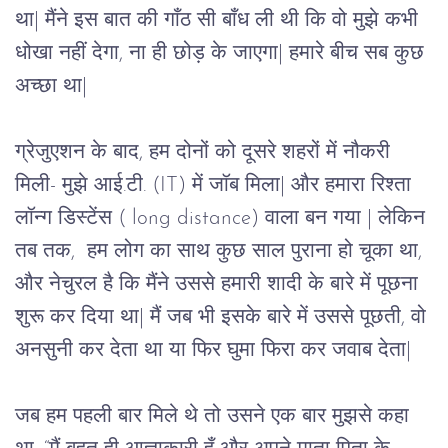
था
| 
मैंने
इस
बात
की
गाँठ
सी
बाँध
ली
थी
कि
वो
मुझे
कभी
धोखा
नहीं
देगा
, 
ना
ही
छोड़
के
जाएगा
| 
हमारे
बीच
सब
कुछ
अच्छा
था
| 
ग्रेजुएशन
के
बाद
, 
हम
दोनों
को
दूसरे
शहरों
में
नौकरी
मिली
- 
मुझे
आई
.
टी
. (IT) 
में
जॉब
मिला
| 
और
हमारा
रिश्ता
लॉन्ग
डिस्टेंस ( long distance)
वाला
बन
गया
 | 
लेकिन
तब
तक, 
हम
लोग
का साथ कुछ साल पुराना हो चूका था,
और
नेचुरल
है
कि
मैंने
उससे
हमारी
शादी
के
बारे
में
पूछना
शुरू
कर
दिया
था
| 
मैं
जब
भी
इसके
बारे
में
उससे
पूछती
, 
वो
अनसुनी
कर
देता
था
या
फिर
घुमा
फिरा
कर
जवाब
देता
| 
जब
हम
पहली
बार
मिले
थे
तो
उसने
एक
बार
मुझसे
कहा