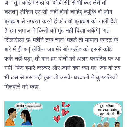
था
: “
तुम
कोई
मराठा
या
ओ
.
बी
.
सी
. 
से
भी
कर
लेते
तो
चलता
| 
लेकिन
एस
.
सी
. 
नहीं
होनी
चाहिए
क्यूंकि
वो
लोग
ब्राह्मण
से
नफरत
करते
हैं
और
वो
ब्राह्मण
को
गाली
देते
हैं
| 
हम
समाज
में
किसी
को
मुंह
नहीं
दिखा
सकेंगे
|” 
यह
सिलसिला
छ
: 
महीने
तक
चला
| 
पहले
तो
मामला
कास्ट
के
बारे
में
ही
था
| 
लेकिन
जब
मेरे
बॉयफ्रेंड
को
इससे
कोई
फर्क
नहीं
पड़ा
, 
तो
बात
हम
दोनों
की
अलग
परवरिश
पर
आ
गयी
| 
फिर
हमारे
कल्चर
और
जाने
क्या
क्या
पर
| 
जब
वो
तब
भी
टस
से
मस
नहीं
हुआ
तो
उसके
घरवालों
ने
कुण्डलियाँ
मिलवाने
को
कहा
| 