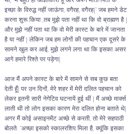
था
, “
मैं
बहुत
ही
आज्ञाकारी
हूँ
और
अपने
माता
-
पिता
के
इच्छा
के
विरुद्ध
नहीं
जाऊंगा
, 
वगैरह
, 
वगैरह
|” 
जब
हमने
डेट
करना
शुरू
किया
 ,
तब
मुझे
पता
नहीं
था
कि
वो
ब्राह्मण
है 
| 
और
मुझे
नहीं
पता
था
कि
वो
मेरी
कास्ट
के
बारे
में
जानता
है
या
नहीं
 | 
लेकिन
जब
हम
लोगों
की
पहचान
एक
दूसरे
के
सामने
खुल
कर
आई
, 
मुझे
लगने
लगा
था
कि
इसका
असर
आगे
हमारे
रिश्ते
पर
पड़ेगा
|
आज
मैं
अपने
कास्ट
के
बारे
में
सामने
से
सब
कुछ
बता
देती
हूँ
| 
पर
उन
दिनों
, 
मेरे
शहर
में
मेरी
दलित
पहचान
को
लेकर
इतनी
सारी
नेगेटिव
घटनायें
हुई
थीं
 | 
मैं
अच्छे
मार्क्स
लाती
थी
तो
लोग
इसका
कारण
मेरा
दलित
होना
बताते
थे
| 
अगर
मैं
कोई
असाइनमेंट
अच्छे
से
करती
, 
तो
मेरे
सहपाठी
बोलते
: “
अच्छा
इसको
स्कालरशिप
मिला
है
, 
क्यूंकि
इसका