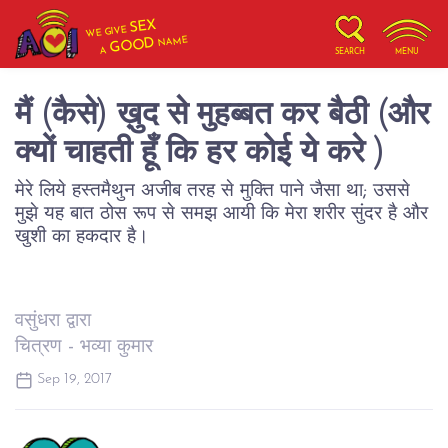
SEX
WE GIVE
NAME
GOOD
A
SEARCH
MENU
मैं (कैसे) ख़ुद से मुहब्बत कर बैठी (और
क्यों चाहती हूँ कि हर कोई ये करे )
मेरे लिये हस्तमैथुन अजीब तरह से मुक्ति पाने जैसा था; उससे
मुझे यह बात ठोस रूप से समझ आयी कि मेरा शरीर सुंदर है और
खुशी का हकदार है।
वसुंधरा द्वारा
चित्रण - भव्या कुमार
Sep 19, 2017