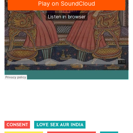
CONSENT
LOVE SEX AUR INDIA