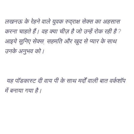
लखनऊ के रेहने वाले युवक रुद्राक्ष सेक्स का अहसास 
करना चाहते हैं। वह क्या चीज़ है जो उन्हें रोक रही है ? 
आइये सुनिए सेक्स, सहमति और खुद से प्यार के साथ 
उनके अनुभव को।  
 यह पॉडकास्ट दी वाय पी के साथ मर्दों वाली बात वर्कशॉप 
में बनाया गया है।  