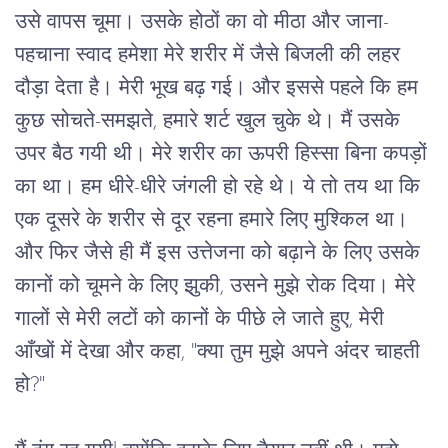
उसे
वापस
चूमा।
उसके
होठों
का
वो
मीठा
और
जाना
-
पहचाना
स्वाद
हमेशा
मेरे
शरीर
में
जैसे
बिजली
की
लहर
दौड़ा
देता
है।
मेरी
भूख
बढ़
गई।
और
इससे
पहले
कि
हम
कुछ
सोचते
-
समझते
, 
हमारे
शर्ट
खुल
चुके
थे।
मैं
उसके
उपर
बैठ
गयी
थी।
मेरे
शरीर
का
ऊपरी
हिस्सा
बिना
कपड़ों
का
था।
हम
धीरे
-
धीरे
जंगली
हो
रहे
थे।
ये
तो
तय
था
कि
एक
दूसरे
के
शरीर
से
दूर
रहना
हमारे
लिए
मुश्किल
था।
और
फिर
जैसे
ही
मैं
इस
उत्तेजना
को
बढ़ाने
के
लिए
उसके
कानों
को
चूमने
के
लिए
झुकी
, 
उसने
मुझे
रोक
दिया।
मेरे
गालों
से
मेरी
लटों
को
कानों
के
पीछे
ले
जाते
हुए
, 
मेरी
आँखों
में
देखा
और
कहा
, "
क्या
तुम
मुझे
अपने
अंदर
चाहती
हो
?"