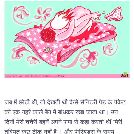
जब
मैं
छोटी
थी,
तो
देखती
थी
कैसे
सैनिटरी
-
पैड
के
पैकेट
को
एक
गहरे
काले
बैग
में
बांधकर
रखा
जाता
था।
उन
दिनों
मेरी
चचेरी
बहनें
अपने
पापा
से
कहा
करती
थीं
 "
मेरी
तबियत
कुछ
ठीक
नहीं
है
"
।
और
पीरियड्स
के
समय,