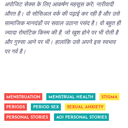
अपोजिट
सेक्स
के
लिए
आकर्षण
महसूस
करे
) 
नारीवादी
औरत
है।
वो
सोसिअल
वर्क
की
पढ़ाई
कर
रही
है
और
उसे 
सामाजिक
मानदंडों
पर
सवाल
उठाना
पसंद
है।
वो
बहुत
ही
ज्यादा
रोमांटिक
किस्म
की
है
, 
जो
खुश
होने
पर
भी
रोती
है
और
गुस्सा
आने
पर
भी।
हालांकि
उसे
अपने
इस
स्वभाव
पर
गर्व
है।
MENSTRUATION
MENSTRUAL HEALTH
STIGMA
PERIODS
PERIOD SEX
SEXUAL ANXIETY
PERSONAL STORIES
AOI PERSONAL STORIES