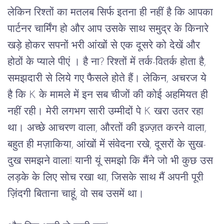
लेकिन
रिश्तों
का
मतलब
सिर्फ
इतना
ही
नहीं
है
कि
आपका
पार्टनर
चार्मिंग
हो
और
आप
उसके
साथ
समुद्र
के
किनारे
खड़े
होकर
सपनों
भरी
आंखों
से
एक
दूसरे
को
देखें
और
होठों
के
प्याले
पीएं ।
है
ना
? 
रिश्तों
में
तर्क
-
वितर्क
होता
है
, 
समझदारी
से
लिये
गए
फैसले
होते
हैं।
लेकिन
, 
अचरज
ये
है
कि
 K 
के
मामले
में
इन
सब
चीजों
की
कोई
अहमियत
ही
नहीं
रही।
मेरी
लगभग
सारी
उम्मीदों
पे
 K 
खरा
उतर
रहा
था।
अच्छे
आचरण
वाला
, 
औरतों
की
इज़्ज़त
करने
वाला
, 
बहुत
ही
मज़ाकिया
, 
आंखों
में
संवेदना
रखे
, 
दूसरों
के
सुख
-
दुख
समझने
वाला
! 
यानी
यूं
समझो
कि
मैंने
जो
भी
कुछ
उस
लड़के
के
लिए
सोच
रखा
था,
जिसके
साथ
मैं
अपनी
पूरी
ज़िंदगी
बिताना
चाहूं
, 
वो
सब
उसमें
था।