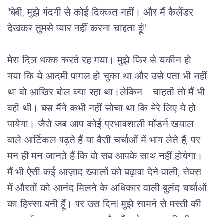
"
बेबी
, 
मुझे
गंदगी
से
कोई
दिक्कत
नहीं।
और
मैं
कैलेंडर
देखकर
तुमसे
प्यार
नहीं
करना
चाहता
हूं
!"
मेरा
दिल
धक्क
करते
रह
गया।
मुझे
फिर
से
यकीन
हो
गया
कि
ये
आदमी
पागल
हो
चुका
था
और
उसे
पता
भी
नहीं
था
वो
आखिर
बोल
क्या
रहा
था।लेकिन
 ... 
चाहती
तो
मैं
भी
वही
थी।
बस
मैंने
कभी
नहीं
सोचा
था
कि
मेरे
लिए
ये
हो
पायेगा।
जैसे
जब
आप
कोई
प्रभावशाली
मॉडर्न
खयाल
वाले
आर्टिकल
पढ़ते
हैं
या
वैसी
चर्चाओं
में
भाग
लेते
हैं
, 
पर
मन
ही
मन
जानते
हैं
कि
वो
सब
आपके
साथ
नहीं
होयेगा।
मैं
भी
ऐसी
कई
आज़ाद
ख्यालों
को
बढ़ावा
देने
वाली
, 
सेक्स
में
औरतों
को
आनंद
मिलने
के
अधिकार
वाली
बुलंद
चर्चाओं
का
हिस्सा
बनी
हूँ।
पर
उस
दिन
! 
मुझे
सामने
से
मस्ती
की 