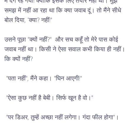
मैं
दंग
रह
गयी
! 
क्योंकि
इसके
लिए
तैयार
नहीं
थी।
मुझे
समझ
में
नहीं
आ
रहा
था
कि
क्या
जवाब
दूं।
तो
मैंने
सीधे
बोल
दिया
, “
क्या
? 
नहीं
!" 
उसने
पूछा
 "
क्यों
नहीं
?"  
और
सच
कहूँ
तो
मेरे
पास
कोई
जवाब
नहीं
था।
किसी
ने
ऐसा
सवाल
कभी
किया
ही
नहीं।
कि
क्यों
नहीं
?
 "
पता
नहीं
", 
मैंने
कहा।
 "
घिन
आएगी
!"
 "
ऐसा
कुछ
नहीं
है
बेबी।
सिर्फ
खून
है
वो।
"
 "
पर
डिअर
, 
तुम्हें
अच्छा
नहीं
लगेगा।
गंदा
फील
होगा
"
।