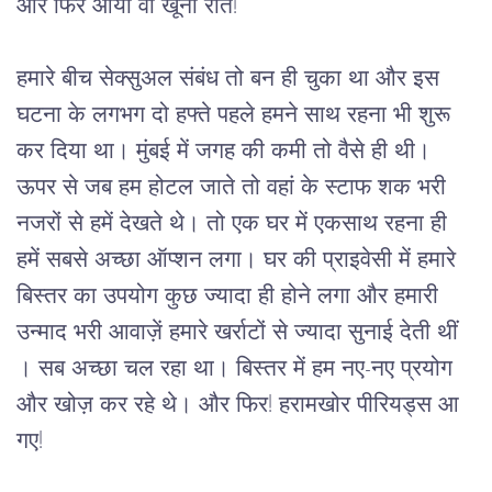
और
फिर
आयी
वो
खूनी
रात
!
हमारे
बीच
सेक्सुअल
संबंध
तो
बन
ही
चुका
था
और
इस
घटना
के
लगभग
दो
हफ्ते
पहले
हमने
साथ
रहना
भी
शुरू
कर
दिया
था।
मुंबई
में
जगह
की
कमी
तो
वैसे
ही
थी।
ऊपर
से
जब
हम
होटल
जाते
तो
वहां
के
स्टाफ
शक
भरी
नजरों
से
हमें
देखते
थे।
तो
एक
घर
में
एकसाथ
रहना
ही
हमें
सबसे
अच्छा
ऑप्शन
लगा।
घर
की
प्राइवेसी
में
हमारे
बिस्तर
का
उपयोग
कुछ
ज्यादा
ही
होने
लगा
और
हमारी
उन्माद
भरी
आवाज़ें
हमारे
खर्राटों
से
ज्यादा
सुनाई
देती
थीं 
।
सब
अच्छा
चल
रहा
था।
बिस्तर
में
हम
नए
-
नए
प्रयोग
और
खोज़
कर
रहे
थे।
और
फिर
! 
हरामखोर
पीरियड्स
आ
गए
!