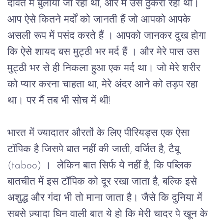
दावत में बुलाया जा रहा था
, 
और
मैं
उसे
ठुकरा
रही
थी।
आप
ऐसे
कितने
मर्दों
को
जानती
हैं
जो
आपको
आपके
असली रूप में पसंद करते हैं ।
आपको
जानकर
दुख
होगा
कि
ऐसे
शायद
बस
मुट्ठी
भर मर्द
 हैं 
।
और
मेरे
पास
उस
मुट्ठी
भर
से
ही निकला
हुआ
एक
मर्द
था।
जो
मेरे
शरीर
को
प्यार
करना
चाहता
था
, 
मेरे
अंदर
आने
को
तड़प
रहा
था।
पर
मैं
तब
भी
सोच
में
थी
!
भारत
में
ज्यादातर
औरतों
के
लिए
पीरियड्स
एक ऐसा 
टॉपिक है जिसपे बात नहीं की जाती, वर्जित है
, 
टैबू
(taboo) 
।
लेकिन
बात
सिर्फ
ये
नहीं
है,
कि
पब्लिक
बातचीत
में
इस
टॉपिक
को
दूर
रखा
जाता
है
, 
बल्कि
इसे
अशुद्ध
और
गंदा
 भी तो 
माना
जाता
है।
जैसे
कि दुनिया
में
सबसे
ज़्यादा घिन वाली बात ये हो
कि
मेरी
चादर
पे
खून
के