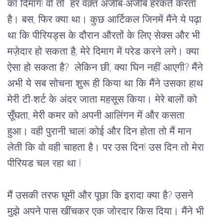
का
दिमाग
! 
वो
तो
हर
वक़्त
अजीब
-
अजीब
हरकतें
करता
है।
बस
, 
फिर
क्या
था।
कुछ
आर्टिकल
जिनमें
मैंने
ये
पढ़ा
था
कि
पीरियड्स
के
दौरान
औरतों
के
लिए
सेक्स
और
भी
मज़ेदार
हो
सकता
है
, 
मेरे
दिमाग
में
परेड
करने
लगे।
क्या
ऐसा
हो
सकता
है
?  
लेकिन
छी
, 
क्या
घिन
नहीं
आएगी
? 
मैंने
अभी
ये
सब
सोचना
शुरू
ही
किया
था
कि
मैंने
उसका
हाथ
मेरी
टी
-
शर्ट
के
अंदर
जाता
महसूस
किया।
मेरे
बालों
को
सूँघता
, 
मेरी
कमर
को
अपनी
आलिंगन
में
और
कसता
हुआ। वही पुरानी
चाल
! 
कोई
और
दिन
होता
तो
मैं
मान
लेती
कि
वो
वही
चाहता
है।
पर
उस
दिन
! 
उस
दिन
तो
मेरा 
पीरियड चल रहा था 
!
मैं
उसकी
तरफ
घूमी
और
पूछा
कि
इरादा
क्या
है
? 
उसने
मुझे
अपने
पास
खींचकर
एक
जोरदार
किस
दिया।
मैंने
भी