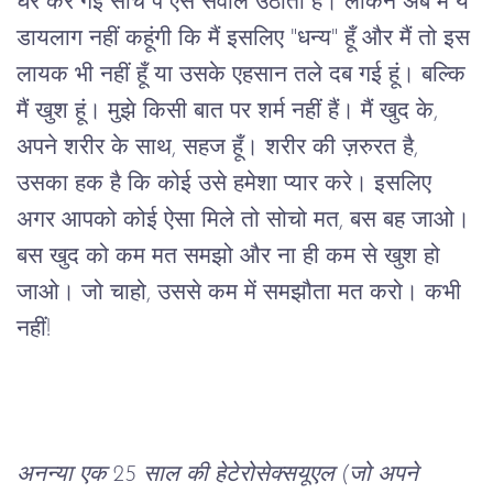
घर
कर
गई
सोच
पे
ऐसे
सवाल
उठाता
है।
लेकिन अब
मैं
ये 
डायलाग नहीं कहूंगी
कि
मैं
इसलिए
 "
धन्य
" 
हूँ
और
मैं
तो
इस
लायक
भी
नहीं
हूँ
या
उसके
एहसान
तले
दब
गई
हूं।
बल्कि
मैं
खुश
हूं।
मुझे
किसी
बात
पर
शर्म
नहीं
हैं।
मैं
खुद
के
, 
अपने
शरीर
के
साथ
, 
सहज
हूँ।
शरीर
की
ज़रुरत
है
, 
उसका
हक
है
कि
कोई
उसे
हमेशा
प्यार
करे।
इसलिए
अगर
आपको
कोई
ऐसा
मिले
तो
सोचो
मत
, 
बस
बह
जाओ।
बस
खुद
को
कम
मत
समझो
और
ना
ही
कम
से
खुश
हो
जाओ।
जो
चाहो
, 
उससे
कम
में
समझौता
मत
करो।
कभी
नहीं
!
अनन्या
एक
 25 
साल
की
हेटेरोसेक्सयूएल
 (
जो
अपने