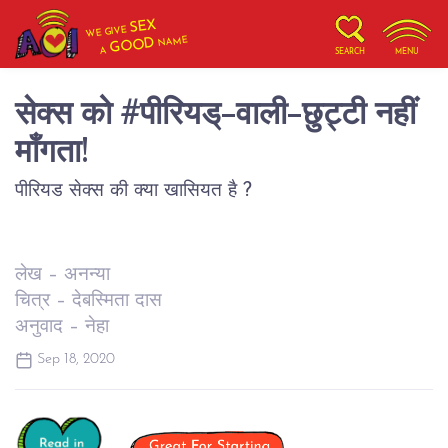
SEX
WE GIVE
NAME
GOOD
A
SEARCH
MENU
सेक्स को #पीरियड्-वाली-छुट्टी नहीं
माँगता!
पीरियड सेक्स की क्या खासियत है ?
लेख – अनन्या
चित्र – देबस्मिता दास
अनुवाद – नेहा
Sep 18, 2020