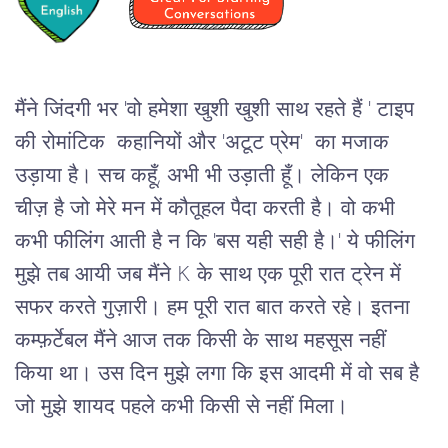
मैंने
जिंदगी
भर
 'वो हमेशा खुशी खुशी साथ रहते हैं ' टाइप 
की 
रोमांटिक
कहानियों
और
 '
अटूट
प्रेम
'  
का
मजाक
उड़ाया
है।
सच
कहूँ,
अभी
भी
उड़ाती
हूँ।
लेकिन
एक
चीज़
है
जो
मेरे
मन
में
कौतूहल
पैदा
करती
है।
वो कभी 
कभी फीलिंग आती है न कि
 '
बस
यही
सही
है।
' 
ये
फीलिंग
मुझे
तब
आयी
जब
मैंने
 K 
के
साथ
एक
पूरी
रात
ट्रेन
में
सफर
करते
गुज़ारी।
हम
पूरी
रात
बात
करते
रहे।
इतना
कम्फ़र्टेबल
मैंने
आज
तक
किसी
के
साथ
महसूस
नहीं
किया
था।
उस
दिन
मुझे
लगा
कि
इस
आदमी
में
वो
सब
है
जो
मुझे
शायद
पहले
कभी
किसी
से
नहीं
मिला।