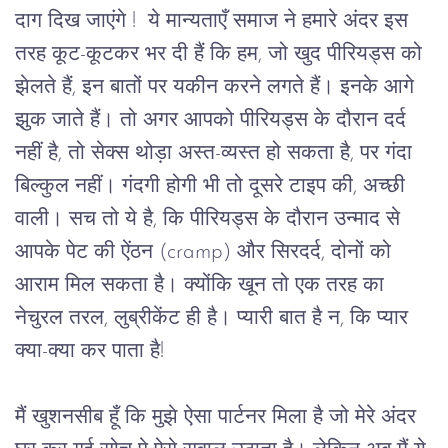
दाग
दिख
जाएंगे !
ये
मान्यताएँ
समाज
ने
हमारे
अंदर
इस
तरह
कूट
-
कूटकर
भर
दी
हैं
कि
हम
, 
जो
खुद
पीरियड्स
को
झेलते
हैं
, 
इन
बातों
पर
यकीन
करने
लगते
हैं।
इनके
आगे
झुक
जाते
हैं।
तो
अगर
आपको
पीरियड्स
के
दौरान
दर्द
नहीं
है,
तो
सेक्स
थोड़ा
अस्त
-
व्यस्त
हो
सकता
है
, 
पर
गंदा
बिल्कुल
नहीं।
गंदगी
होगी
भी
तो
दूसरे
टाइप
की
, 
अच्छी
वाली।
सच
तो
ये
है,
कि
पीरियड्स
के
दौरान
उन्माद
से
आपके पेट की
ऐंठन
 (cramp) 
और
सिरदर्द,
दोनों को 
आराम
मिल
सकता
है।
क्योंकि
खून
तो
एक
तरह
का
नेचुरल
तरल
, 
लुब्रीकेंट
ही
है।
प्यारी
बात
है
 न, 
कि
प्यार
क्या
-
क्या
कर
पाता
है
!
मैं
खुशनसीब
हूँ
कि
मुझे
ऐसा
पार्टनर
मिला
है
जो
मेरे
अंदर