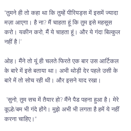
"
तुमने
ही
तो
कहा
था
कि
 तुम्हें 
पीरियड्स
में
इसमें
ज्यादा
मज़ा
आएगा।
है
ना
? 
मैं
चाहता
हूं
कि
तुम
इसे
महसूस
करो।
यकीन
करो,
मैं
ये
चाहता
हूं।
और
ये
गंदा
बिल्कुल
नहीं
है
 l”
ओह।
मैंने
तो
यूं
ही
चलते
-
फिरते
एक
बार
उस
आर्टिकल
के
बारे
में
इसे
बताया
था।
अभी
थोड़ी
देर
पहले
उसी
के
बारे
में
तो
सोच
रही
थी।
और
इसने
याद
रखा।
 “
सुनो
, 
तुम
सच
में
तैयार
हो
? 
मैंने
पैड
पहना
हुआ
है।
मेरे
कूल्हे/बम
भी
गंदे
होंगे।
मुझे
अभी
भी
लगता
है
हमें
ये
नहीं
करना
चाहिए।
"