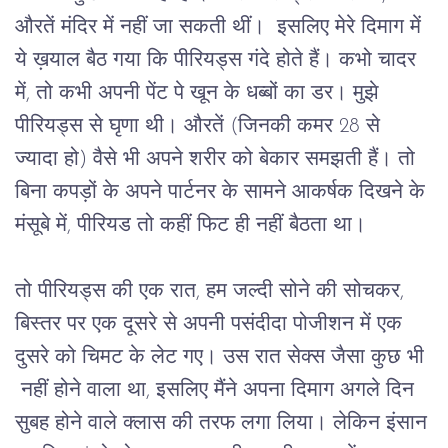
औरतें
मंदिर
में
नहीं
जा
सकती
थीं।
इसलिए
मेरे दिमाग में 
ये ख़याल बैठ गया कि पीरियड्स
गंदे
होते
हैं।
कभो
चादर
में,
तो
कभी
अपनी
पेंट
पे
खून
के
धब्बों
का
डर।
मुझे
पीरियड्स
से
घृणा
थी।
औरतें
 (
जिनकी
कमर
 28 
से
ज्यादा
हो
) 
वैसे
भी
अपने
शरीर
को
बेकार
समझती
हैं।
तो
बिना
कपड़ों
के
अपने
पार्टनर
के
सामने
आकर्षक
दिखने
के
मंसूबे
में
, 
पीरियड
तो
कहीं
फिट
ही
नहीं
बैठता
था।
तो
पीरियड्स
की
एक
रात,
हम
जल्दी
सोने
की
सोचकर
, 
बिस्तर
पर
एक
दूसरे
से
अपनी
पसंदीदा
पोजीशन
में
एक 
दुसरे को चिमट के
लेट
गए।
उस
रात
सेक्स
जैसा
कुछ
भी 
नहीं
होने
वाला
था,
इसलिए
मैंने
अपना
दिमाग
अगले
दिन
सुबह
होने
वाले
क्लास
की
तरफ
लगा
लिया।
लेकिन
इंसान