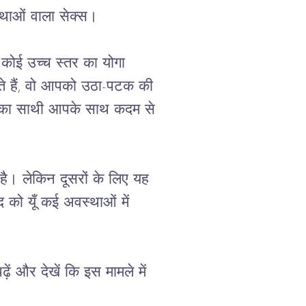
थाओं
वाला
सेक्स।
कोई
उच्च
स्तर
का
योगा
े
हैं
, 
वो
आपको
उठा
-
पटक
की
का
साथी
आपके
साथ
कदम
से
है।
लेकिन
दूसरों
के
लिए
यह
द
को
यूँ
कई
अवस्थाओं
में
ढ़ें
और
देखें
कि
इस
मामले
में