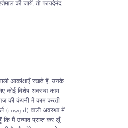
्तेमाल
की
जायें
, 
तो
फायदेमंद
वाली
आकांक्षाएँ
रखते
हैं
, 
उनके
िए
कोई
विशेष
अवस्था
काम
हाज
की
कंपनी
में
काम
करती
्ल
 (cowgirl) 
वाली
अवस्था
में
ूँ
कि
मैं
उन्माद
प्राप्त
कर
लूँ