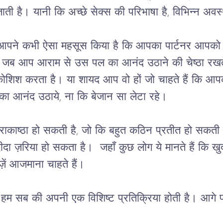
ाती
है।
यानी
कि
अच्छे
सेक्स
की
परिभाषा
है
, 
विभिन्न
अवस्
आपने
कभी
ऐसा
महसूस
किया है
कि
आपका
पार्टनर
आपको
जब
आप
आराम
से
उस
पल
का
आनंद
उठाने
की
चेष्ठा
रखत
कोशिश
करता
है।
या
शायद
आप
वो
हों
जो
चाहते
हैं
कि
आप
का
आनंद
उठाये
, 
ना
कि
बेजान
सा
लेटा
रहे।
राकाष्ठा
हो
सकती
है
, 
जो
कि
बहुत
कठिन
प्रतीत
हो
सकती
ीदा
ज़रिया
हो
सकता
है।
जहाँ
कुछ
लोग
ये
मानते
हैं
कि
खु
़ें
आजमाना
चाहते
हैं।
हम
सब
की
अपनी
एक विशिष्ट प्रतिक्रिया
होती है।
आगे
प
।