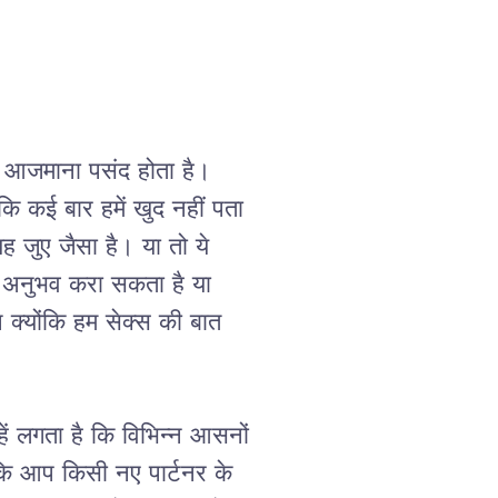
आजमाना
पसंद
होता
है।
ंकि
कई
बार
हमें
खुद
नहीं
पता
यह
जुए
जैसा
है।
या
तो
ये
अनुभव
करा
सकता
है
या
न
क्योंकि
हम
सेक्स
की
बात
ें
लगता
है
कि
विभिन्न
आसनों
ि
आप
किसी
नए
पार्टनर
के