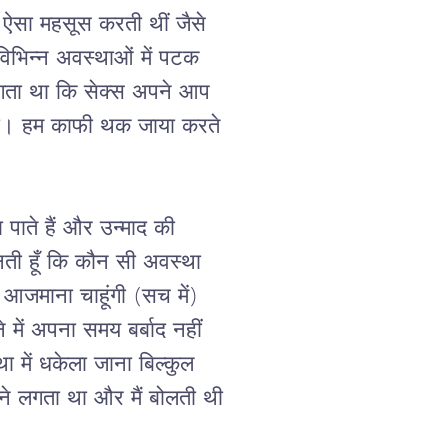
ऐसा
महसूस
करती
थीं
जैसे
विभिन्न
अवस्थाओं
में
पटक
गता
था
कि
सेक्स
अपने
आप
ो।
हम
काफी
थक
जाया
करते
ा
पाते
हैं
और
उन्माद
की
नती
हूँ
कि
कौन
सी
अवस्था
आजमाना
चाहूंगी
 (
सच
में
) 
े
में
अपना
समय
बर्बाद
नहीं
था
में
धकेला
जाना
बिल्कुल
ने
लगता
था
और
मैं
बोलती
थी