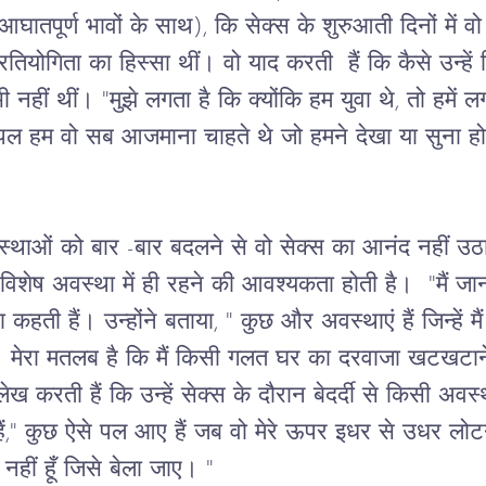
आघातपूर्ण
भावों
के
साथ
), 
कि
सेक्स
के
शुरुआती
दिनों
में
वो
्रतियोगिता
का
हिस्सा
थीं।
वो
याद
करती
हैं
कि
कैसे
उन्हें
ी
नहीं
थीं।
 "
मुझे
लगता
है
कि
क्योंकि
हम
युवा
थे
, 
तो
हमें
ल
पल
हम
वो
सब
आजमाना
चाहते
थे
जो
हमने
देखा
या
सुना
ह
्थाओं
को
बार
 -
बार
बदलने
से
वो
सेक्स
का
आनंद
नहीं
उठ
विशेष
अवस्था
में
ही
रहने
की
आवश्यकता
होती
है।
  "
मैं
जा
ा
कहती
हैं।
उन्होंने
बताया
, " 
कुछ
और
अवस्थाएं
हैं
जिन्हें
मैं
।
मेरा
मतलब
है
कि
मैं
किसी
गलत
घर
का
दरवाजा
खटखटान
लेख
करती
हैं
कि
उन्हें
सेक्स
के
दौरान
बेदर्दी
से
किसी
अवस्
ैं
," 
कुछ
ऐसे
पल
आए
हैं
जब
वो
मेरे
ऊपर
इधर
से
उधर
लोट
नहीं
हूँ
जिसे
बेला
जाए।
 "