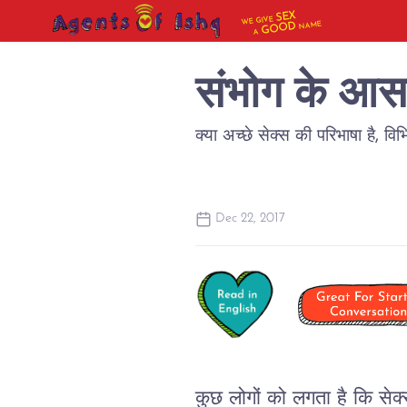
SEX
WE GIVE
NAME
GOOD
A
संभोग के आ
क्या अच्छे सेक्स की परिभाषा है, वि
Dec 22, 2017
कुछ
लोगों
को
लगता
है
कि
सेक