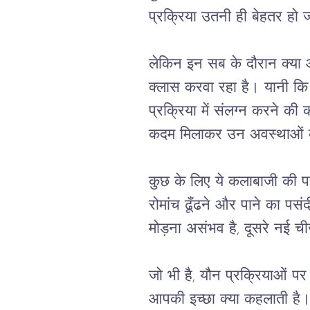
प्रक्रिया
उतनी
ही
बेहतर
हो
ज
लेकिन
इन
सब
के
दौरान
क्या
क्लास
करवा
रहा
है।
यानी
कि
प्रक्रिया
में
संलग्न
करने
की
कदम
मिलाकर
उन
अवस्थाओं
कुछ
के
लिए
ये
कलाबाजी
की
प
रोमांच
ढूँढने
और
पाने
का
पसंद
मोड़ना
असंभव
है
, 
दूसरे
नई
चीज
जो
भी
है
, 
यौन
प्रक्रियाओं
पर
आपकी
इच्छा
क्या
कहलाती
है