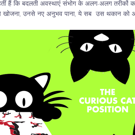
तीं
हैं
कि
बदलती
अवस्थाएं
संभोग
के
अलग
-
अलग
तरीकों
क
ो
खोजना
, 
उनसे
नए
अनुभव
पाना
, 
ये
सब
उस
थकान
को
अ