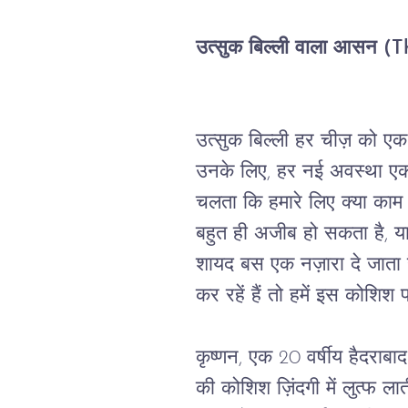
उत्सुक बिल्ली वाला आसन (
उत्सुक
बिल्ली
हर
चीज़
को
एक
उनके
लिए
, 
हर
नई
अवस्था
ए
चलता
कि
हमारे
लिए
क्या
काम
बहुत
ही
अजीब
हो
सकता
है
, 
य
शायद
बस
एक
नज़ारा
दे
जाता
कर
रहें
हैं
तो
हमें
इस
कोशिश
कृष्णन
, 
एक
 20 
वर्षीय
हैदराबाद
की
कोशिश
ज़िंदगी
में
लुत्फ
लात