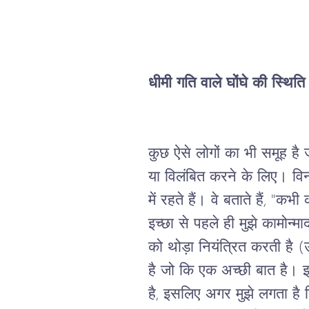
धीमी गति वाले घोंघे की स्थ
कुछ
ऐसे
लोगों
का
भी
समूह
है
या
विलंबित
करने
के
लिए।
वि
में
रहते
हैं।
वे
बताते
हैं
, "
कभी
इच्छा
से
पहले
ही
मुझे
कामोन्मा
को
थोड़ा
नियंत्रित
करती
है
 (
है
जो
कि
एक
अच्छी
बात
है।
है
, 
इसलिए
अगर
मुझे
लगता
है