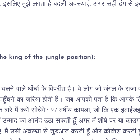
, 
इसलिए
मुझे
लगता
है
बदली
अवस्थाएं
, 
अगर
सही
ढंग
से
इस
(The king of the jungle position):
चलने
वाले
घोंघों
के
विपरीत
है।
वे
लोग
जो
जंगल
के
राजा
पहुँचने
का
जरिया
होती
हैं।
जब
आपको
पता
है
कि
आपके
ल
े
बारे
में
क्यों
सोचेंगे
? 27 
वर्षीय
कायला
, 
जो
कि
एक
हवाईज
ं
उन्माद
का
आनंद
उठा
सकती
हूँ
अगर
मैं
शीर्ष
पर
या
काउगर
ए
, 
मैं
उसी
अवस्था
से
शुरुआत
करती
हूँ
और
कोशिश
करती
ह