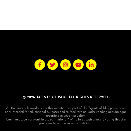
© 2026. AGENTS OF ISHQ. ALL RIGHTS RESERVED.
All the materials available on this website or as part of the 'Agents of Ishq' project are
only intended for educational purposes and to facilitate an understanding and dialogue
regarding issues of sexuality.
Commons License: Want to use our material? Write to us saying how. By using this site
you agree to our terms and conditions.