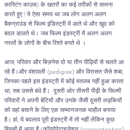
कास्टिंग काउच) के खतरों का कई तरीकों से सामना 
करते हुए !
ये
ऐसा
समय
था
जब
लोग
अलग
-
अलग
बैकग्राउंड
से
फिल्म
इंडिस्ट्री
में
आते
थे
और
खुद
को
बदल
डालते
थे।
जब
फिल्म
इंडस्ट्री
में अलग अलग 
नस्लों के लोगों के बीच रिश्ते बनते थे ।
आज
, 
परिवार
और
बिज़नेस
दो
या
तीन
पीढ़ियों
से
चलते
आ
रहे
हैं।और
वंशावली
 (pedigree) 
और
विरासत
जैसे
शब्द
, 
जिनका
पहले
 इस इंडस्ट्री में 
कोई
मतलब
नहीं
हुआ
करता
था
, 
सब
उससे
बंधे
हैं।
दूसरी
ओर
तीसरी
पीढ़ी
के
फिल्मी
परिवारों
ने
अपनी
बेटियों
और
उनके
जैसी
दूसरी
लड़कियों
को
वहां
बसाने
के
लिए
एक
सम्मानजनक
माहौल
बनाया
है।
हां
, 
ये
बदलाव
पूरी
इंडस्ट्री
में
तो
नहीं
लेकिन
कुछ
हिस्सों
में
आया
है।कॉरपोरेटाइजेशन
 (corporatisation) 