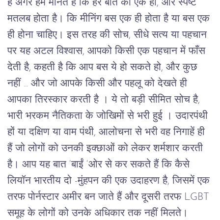
हैं अगर हम मानते हैं कि हर बात का एक ही, और स्पष्ट 
मतलब होता है।
कि
मीनिंग
बस
एक
ही
होता
है
या
बस
एक
ही
होना
चाहिए।
 इस तरह की सोच, 
सीधे
सत्य
या
पहचान
पर
यह
 अटल 
विश्वास,
 आपको किसी एक पहचान में फाँस 
देती है, कहती है कि आप बस ये हो सकते हो, और कुछ 
नहीं ... और जो आपके किसी और पहलू को देखते ही 
आपका तिरस्कार करती है 
।
 ये तो बड़ी सीमित सोच है, 
भारी भरकम नैतिकता के जोखिमों से भरी हुई 
।
उदारपंथी 
हों या दक्षिण या वाम पंथी
, 
आलोचना
से
भरी
वह
निगाहें
ही
हैं
जो
लोगों
को
उनकी
इक्छाओं
को
लेकर
शर्मशार
करती
है।
आप
यह
बात
 ‘
बाईं
 ‘
ओर
से
कर
सकते
हैं
कि
कैसे
लियॉन
भारतीय
दो -मुंहपन की
एक
उदाहरण
है
, 
जिसमें
एक
तरफ
पोर्नस्टार
अमीर
बन
जाते
हैं
और
दूसरी
तरफ
 LGBT 
समूह
के
लोगों
को
उनके
अधिकार
तक
नहीं
मिलते।