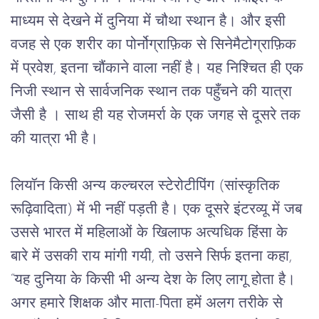
माध्यम
से
देखने
में
दुनिया
में
चौथा
स्थान
है।
और
इसी
वजह
से
एक
शरीर
का
पोर्नोग्राफ़िक
से
सिनेमैटोग्राफ़िक
में
प्रवेश,
इतना
चौंकाने
वाला
नहीं
है।
यह
निश्चित
ही
एक
निजी
स्थान
से
सार्वजनिक
स्थान
तक
पहुँचने
की
यात्रा
जैसी
है
।
साथ
ही
यह
रोजमर्रा
के
एक
जगह से
दूसरे
तक
की
यात्रा
भी
है।
लियॉन
किसी
अन्य
कल्चरल
स्टेरोटीपिंग
 (
सांस्कृतिक
रूढ़िवादिता
) 
में
भी
नहीं
पड़ती
है।
एक
दूसरे
इंटरव्यू
में
जब
उससे
भारत
में
महिलाओं
के
खिलाफ
अत्यधिक
हिंसा
के
बारे
में
उसकी
राय
मांगी
गयी
, 
तो
उसने
सिर्फ
इतना
कहा
, 
“
यह
दुनिया
के
किसी
भी
अन्य
देश
के
लिए
लागू
होता
है।
अगर
हमारे
शिक्षक
और
माता
-
पिता
हमें
अलग
तरीके
से