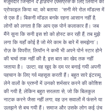
मजुमदार
जिन्होंने
द
इंडियन
एक्सप्रेस
के
लिए
लियोन
को
प्रोफाइल
किया
था
, 
को
बताया
 : "
सनी
मेरे
रोल
मॉडल्स
में
से
एक
हैं।
बिकनी
मॉडल
बनके
रहना
आसान
नहीं
है
; 
लोगों
को
लगता
है
कि
आप
एक
पोर्न
कलाकार
हैं।
जब
मैंने
सुना
कि
सनी
इस
शो
को
होस्ट
कर
रही
हैं
, 
तब
मुझे
लगा
कि
यहाँ
कोई
है
जो
मेरे
काम
के
बारे
में
समझेगा
”
।
रोज़
के
विपरीत
, 
लियॉन
ने
कभी
भी
अपने
पोर्न
स्टार
होने
की
चर्चा
तक
नहीं
की
है
, 
इस
बात
का
खेद
तक
नहीं
जताया
है।
उल्टा
, 
वह
खुद
के
दम
पर
बनाई
गयी
अपनी
पहचान
के
लिए
गर्व
महसूस
करती
हैं।
बहुत
सारे
इंटरव्यू
लेने
वालों
के
प्रश्नों
में
उनको
शर्मसार
करने
की
कोशिश
की
गयी
है
, 
लेकिन
बहुत
सरलता से, जो कि बिलकुल 
नाटक करने जैसा नहीं लगा
, 
वह
उन सवालों में
फंसने
या
उलझने
से
बच
गयी
हैं।
समाज और उसके लोग कई उंच 