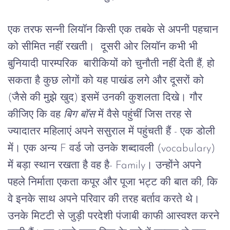
एक तरफ सन्नी लियॉन किसी एक तबके से अपनी पहचान 
को सीमित नहीं रखती।
 दूसरी ओर
लियॉन
कभी
भी
बुनियादी
पारम्परिक
बारीकियों
को
चुनौती
नहीं
देती
हैं
, 
हो
सकता
है
कुछ
लोगों
को
यह
पाखंड
लगे
और
दूसरों
को
(
जैसे
की
मुझे
खुद
) 
इसमें
उनकी
कुशलता
दिखे।
गौर
कीजिए
कि
वह
बिग
बॉस
में
वैसे
पहुंचीं
जिस
तरह
से
ज्यादातर
महिलाएं
अपने
ससुराल
में
पहुंचती
हैं
 - 
एक
डोली
में।
एक
अन्य
 F 
वर्ड
जो
उनके
शब्दावली
 (vocabulary) 
में
बड़ा
स्थान
रखता
है
वह
है
- Family
।
उन्होंने
अपने
पहले
निर्माता
एकता
कपूर
और
पूजा
भट्ट
की
बात
की
, 
कि
वे
इनके
साथ
अपने
परिवार
की
तरह
बर्ताव
करते थे।
उनके
मिटटी
से
जुड़ी
परदेशी
पंजाबी
काफी
आस्वश्त
करने