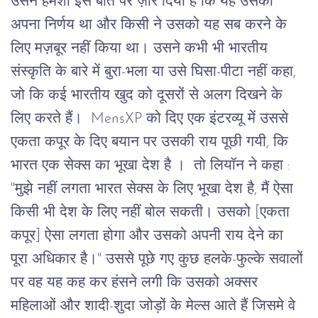
उसने
हमेशा
इस
बात
पर
ज़ोर
दिया
है
कि
यह
उसका
अपना
निर्णय
था
और
किसी
ने
उसको
यह
सब
करने
के
लिए
मज़बूर
नहीं
किया
था।
उसने
कभी
भी
भारतीय
संस्कृति
के
बारे
में
बुरा
-
भला
या
उसे
घिसा
-
पीटा
नहीं
कहा
, 
जो
कि
कई
भारतीय
खुद
को
दूसरों
से
अलग
दिखने
के
लिए
करते
हैं।
  MensXP 
को
दिए
एक
इंटरव्यू
में
उससे
एकता
कपूर
के
दिए
बयान
पर
उसकी
राय
पूछी
गयी, कि
भारत
एक
सेक्स
का
भूखा
देश
है ।
तो
लियॉन
ने
कहा
 : 
"
मुझे
नहीं
लगता
भारत
सेक्स
के
लिए
भूखा
देश
है
, 
मैं
ऐसा
किसी
भी
देश
के
लिए
नहीं
बोल
सकती।
उसको
 [
एकता
कपूर
] 
ऐसा
लगता
होगा
और
उसको
अपनी
राय
देने
का
पूरा
अधिकार
है।
" 
उससे
पूछे
गए
कुछ
हलके
-
फुल्के
सवालों
पर
वह
यह
कह
कर
हंसने
लगी
कि
उसको
अक्सर
महिलाओं
और
शादी
-
शुदा
जोड़ों
के
मेल्स
आते
हैं
जिसमे
वे