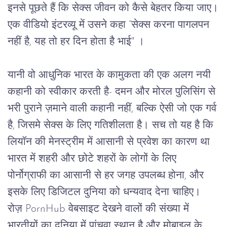
इनसे
पूछते
हैं
कि
सेक्स
जीवन
को
कैसे
बेहतर
किया
जाए।
एक
वीडियो
इंटरव्यू
में
उसने
कहा
 “
सेक्स
करना
पागलपन
नहीं
है
, 
यह
तो
हर
दिन
होता
है
भाई
" 
।
यानी वो
आधुनिक
भारत
के
कामुकता
की
एक
अलग
नयी
कहानी
को
स्वीकार
करती
है
- 
दमन
और
मोरल
पुलिसिंग
से
भरी
पुराने
ज़माने
वाली
कहानी
नहीं
, 
बल्कि
ऐसी
जो
एक
गर्व
है,
जिसमे
सेक्स
के
लिए
गतिशीलता
है।
सच
तो
यह
है
कि
लियॉन
की
मेनस्ट्रीम
में
आसानी
से
प्रवेश
का
कारण
था
भारत
में
शहरी
और
छोटे
शहरों
के
लोगों
के
लिए
पोर्नोग्राफी
का
आसानी
से
हर
जगह
उपलब्ध
होना
, 
और
इसके
लिए
डिजिटल
दुनिया
को
धन्यवाद
देना
चाहिए।
रोज़
 PornHub 
वेबसाइट
देखने
वालों
की
संख्या
में
भारतीयों
का
दुनिया
में
पांचवा
स्थान
है
और
मोबाइल
के