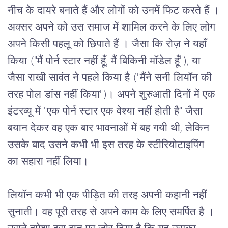
नीच के दायरे बनाते हैं और लोगों को उनमें फिट करते हैं ।
अक्सर अपने को उस समाज में शामिल करने के लिए लोग 
अपने किसी पहलू को छिपाते हैं ।
जैसा
कि
रोज़
ने
यहाँ
किया
 ("
मैं
पोर्न
स्टार
नहीं
हूँ
, 
मैं
बिकिनी
मॉडेल
हूँ
"), 
या
जैसा
राखी
सावंत
ने
पहले
किया
है
 ("
मैंने
सनी
लियॉन
की
तरह
पोल
डांस
नहीं
किया
")
।
अपने
शुरुआती
दिनों
में
एक
इंटरव्यू
में
 "
एक
पोर्न
स्टार
एक
वेश्या
नहीं
होती
है
" 
जैसा
बयान
देकर
वह
एक
बार
भावनाओं
में
बह
गयी
थी
, 
लेकिन
उसके
बाद
उसने
कभी
भी
इस
तरह
के
स्टीरियोटाइपिंग
का
सहारा
नहीं
लिया।
लियॉन
कभी
भी
एक
पीड़ित
की
तरह
अपनी
कहानी
नहीं
सुनाती।
वह
पूरी
तरह
से
अपने
काम
के
लिए
समर्पित
है
। 