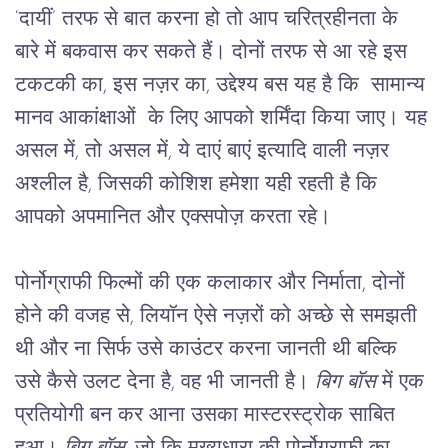
‘
दायीं’
तरफ
से
बात
करना
हो
तो
आप
चरित्रहीनता
के
बारे
में
बकवास
कर
सकते
हैं।
दोनों
तरफ
से
आ
रहे
इस
टकटकी
का
, 
इस
नज़र
का
, 
उद्देश्य
बस
यह
है
कि
सामान्य
मानव
आकांक्षाओं
के
लिए
आपको
शर्मिंदा
किया
जाए।
यह
असल
में
, तो असल में, ये दाएं बाएं इत्यादि वाली नज़र 
अश्लील है, 
जिसकी
कोशिश
हमेशा
यही
रहती
है
कि
आपको
अपमानित
और
एक्सपोज़
करता
रहे।
पोर्नोग्राफी
फिल्मों
की
एक
कलाकार
और
निर्माता,
दोनों
होने
की
वजह
से
, 
लियॉन
ऐसे
नज़रों
को
अच्छे
से
समझती
थी
और
ना
सिर्फ
उसे
काउंटर
करना
जानती
थी
बल्कि
उसे
कैसे
उलट
देना
है
, 
वह
भी
जानती
है।
बिग
बॉस
 में
एक
प्रतियोगी
बन
कर
आना
उसका
मास्टरस्ट्रोक
साबित