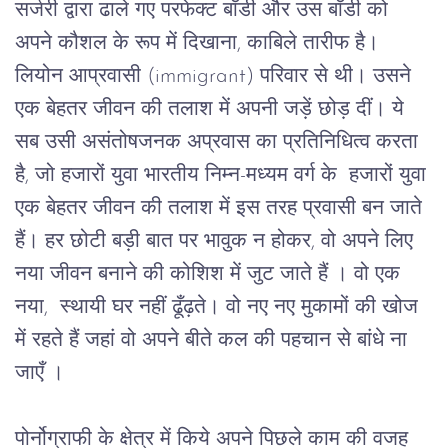
सर्जरी
द्वारा
ढाले
गए
परफेक्ट
बॉडी
और
उस बॉडी
को
अपने
कौशल
के
रूप
में
दिखाना
, 
काबिले
तारीफ
है। 
लियोन
आप्रवासी
 (immigrant) 
परिवार
से थी।
उसने
एक
बेहतर
जीवन
की
तलाश
में
अपनी
जड़ें
छोड़
दीं।
ये
सब
उसी
असंतोषजनक
अप्रवास
का
प्रतिनिधित्व
करता
है
, 
जो
हजारों
युवा
भारतीय
निम्न
-
मध्यम
वर्ग
के
हजारों
युवा
एक बेहतर जीवन की तलाश में इस तरह प्रवासी बन जाते 
हैं। हर छोटी बड़ी बात पर भावुक न होकर, वो अपने लिए 
नया जीवन बनाने की कोशिश में जुट जाते हैं । वो एक 
नया,  स्थायी घर नहीं ढूँढ़ते। वो नए नए मुकामों की खोज 
में रहते हैं जहां वो अपने बीते कल की पहचान से बांधे ना 
जाएँ । 
पोर्नोग्राफी
के
क्षेत्र
में
किये
अपने
पिछले
काम
की
वजह