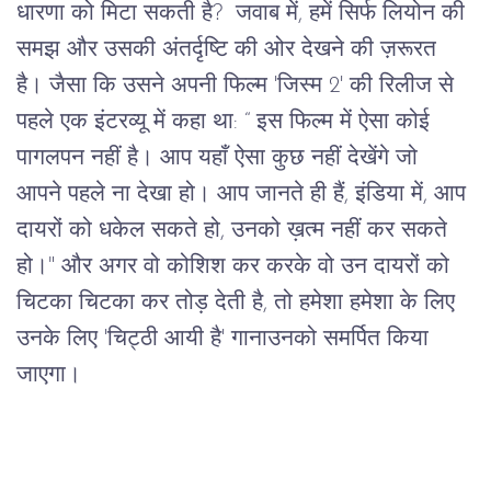
धारणा
को
मिटा
सकती
है
?  
जवाब
में
, 
हमें
सिर्फ
लियोन
की
समझ
और
उसकी
अंतर्दृष्टि
की
ओर
देखने
की
ज़रूरत
है।
जैसा
कि
उसने
अपनी
फिल्म
 '
जिस्म
 2' 
की
रिलीज
से
पहले
एक
इंटरव्यू
में
कहा
था
: “ 
इस
फिल्म
में
ऐसा
कोई
पागलपन
नहीं
है।
आप
यहाँ
ऐसा
कुछ
नहीं
देखेंगे
जो
आपने
पहले
ना
देखा
हो।
आप
जानते
ही
हैं
, 
इंडिया
में
, 
आप
दायरों को धकेल सकते हो, उनको ख़त्म नहीं कर सकते 
हो।
" 
और
अगर
वो
कोशिश कर करके वो उन दायरों को 
चिटका चिटका कर तोड़ देती है
, 
तो
हमेशा
हमेशा के
लिए
उनके
लिए
 '
चिट्ठी
आयी
है
' 
गाना
उनको समर्पित किया 
जाएगा
।