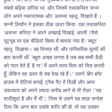
हुआ।
बिग
बॉस
, जो
कि
मुख्यधारा
की
पोर्नोग्राफी
का
सबसे
बढ़िया
ज़रिया
था
, 
और
जिसमें
तथाकथित
 '
सभ्य
' 
लोग
अपने
नकारात्मक
और
 '
असभ्य
' 
पहलू
दिखाते
हैं
।
सन्नी लियॉन ने इसका ठीक उल्टा किया
 -
एक
तथाकथित
'
असभ्य
' 
चरित्र
ने
अपने
अच्छाई
दिखाई
, 
अपनी
 (
जैसे
यूट्यूब
पर
एक
वीडियो
क्लिप
में
बताया
गया
है
) '
क्यूट
' 
पहलू
दिखाया।
वह
विनम्र
थीं
, 
और
पारिवारिक
मूल्यों
की
बात
करती
थीं
: “
बहुत
अच्छा
लगता
है
जब
सब
मम्मी
डैडी
को प्यार
देते
हैं
, 
है
ना
? 
मैं
अपने
माता
-
पिता
को
मिस
करती
हूँ
, 
लेकिन
वह
ऊपर
से
सब
देख
रहे
हैं।
" 
उसने
बिग
बॉस
हाउस
में
रोटियां
बनाईं
, 
ट्रैक
पैंट
में
दिखीं और
अमर
उपाध्याय
को
अपने
ज़्यादा
करीब
आने
से
भी रोका
 ("
वह
शादीशुदा
है
और
मैं
भी
"), 
जिस
से
उसने
यह
साफ़
सन्देश
दिया
कि
अगर
बात
उसके
शरीर
की
हो
, 
तो
यह
उसका