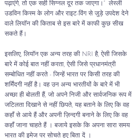
पढ़ाएंगे
, 
तो एक सही सिग्नल दूर तक जाएगा।
”  
लेस्ली
उडविन किस्म के लोग
और
राइट
-
विंग
से
जुड़े
उपदेश
देने
वाले
लियॉन
की
किताब
से
इस
बारे
में
काफी
कुछ
सीख
सकते
हैं।
इसलिए
, 
लियॉन
एक
अन्य
तरह
की
 NRI 
है
, 
ऐसी
जिसके
बारे
में
कोई
बात
नहीं
करता
, 
ऐसी
जिसे
प्रधानमंत्री
सम्बोधित
नहीं
करते
 - 
जिन्हें
भारत
पर
किसी
तरह
की
शर्मिंदगी
नहीं
है।
वह
उन
अन्य
भारतीयों
के
बारे
में
भी
अच्छा
ही
बोलती
हैं
, 
जो
अपने
निजी
और
सार्वजनिक
रूप
में 
जटिलता दिखाने से नहीं छिपते
, 
यह
बताने
के
लिए
 कि 
वह
कहाँ
से
आये
हैं
और
अपनी
ज़िन्दगी
बनाने
के
लिए
 कि 
वह
कहाँ
जाना
चाहते
हैं
। बजाये
इसके
कि
अपना सारा समय 
भारत की इमेज पर सोचते हुए बिता दें ।