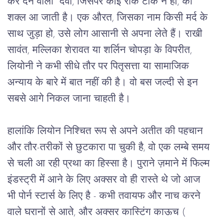
कर देने वाली 
देवी, जिसपर कोई रोक टोक न हो,
की
शक्ल
आ
जाती
है।
एक
औरत
, 
जिसका
नाम
किसी
मर्द
के
साथ
जुड़ा
हो
, 
उसे
लोग
आसानी
से
अपना
लेते
हैं।
राखी
सावंत
, 
मल्लिका
शेरावत
या
शर्लिन
चोपड़ा
के
विपरीत
, 
लियोनी
ने
कभी
सीधे
तौर
पर
पितृसत्ता
या
सामाजिक
अन्याय
के
बारे
में
बात
नहीं
की
है।
वो
बस
जल्दी
से
इन
सबसे
आगे
निकल
जाना
चाहती
है।
हालांकि
लियोन
निश्चित
रूप
से
अपने
अतीत
की
पहचान
और
तौर
-
तरीकों
से
छुटकारा
पा
चुकी
है
, 
वो
एक
लम्बे समय 
से चली
आ
रही
प्रथा
का
हिस्सा
है।
पुराने ज़माने में फिल्म 
इंडस्ट्री में आने के लिए अक्सर वो ही रास्ते थे जो आज 
भी पोर्न स्टार्स के लिए है - कभी तवायफ और नाच करने 
वाले घरानों से आते, और अक्सर कास्टिंग काऊच ( 