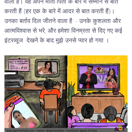
वाली
हैं।
वह
अपने
माता
-
पिता
के
बारे
में
सम्मान
से
बात
करती
हैं
 (
हर एक के बारे में आदर से बात करती हैं
)
।
उनका
बर्ताव
दिल
जीतने
वाला
है
  - 
उनके
कुशलता
और
आत्मविश्वास
से
भरे
, 
और
हमेशा
विनम्रता
से
दिए
गए
कई
इंटरव्यूज
देखने
के
बाद
मुझे
उनसे
प्यार
हो
गया
।