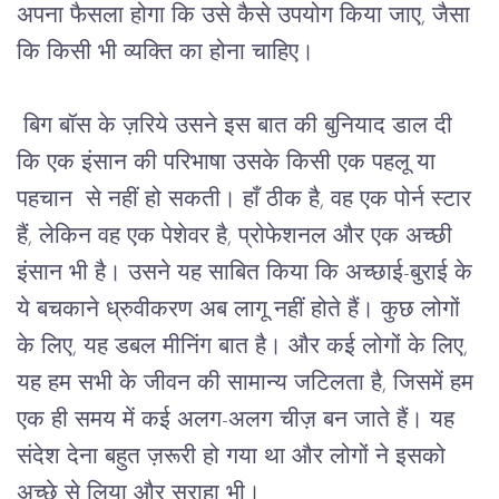
अपना 
फैसला
होगा
कि
उसे
कैसे
उपयोग
किया
जाए
, 
जैसा
कि
किसी
भी
व्यक्ति
का
होना
चाहिए।
बिग
बॉस
के
ज़रिये
उसने
इस
बात
की
बुनियाद
डाल
दी
कि
एक
इंसान
की
परिभाषा
उसके किसी एक पहलू या 
पहचान 
से
नहीं
हो
सकती।
हाँ
ठीक
है
, 
वह
एक
पोर्न
स्टार
हैं
, 
लेकिन
वह
एक
पेशेवर है, प्रोफेशनल
और
एक
अच्छी
इंसान
भी
है।
उसने
यह
साबित
किया
कि
अच्छाई
-
बुराई
के
ये
बचकाने
ध्रुवीकरण
अब
लागू
नहीं
होते
हैं।
कुछ
लोगों
के
लिए
, 
यह
डबल
मीनिंग
 बात 
है।
और
कई
लोगों
के
लिए
, 
यह
हम
सभी
के
जीवन
की
सामान्य
जटिलता
है
, 
जिसमें
हम
एक
ही
समय
में
कई
अलग
-
अलग
चीज़
बन
जाते
हैं।
यह
संदेश
देना
बहुत
ज़रूरी
हो
गया
था
और
लोगों
ने
इसको
अच्छे
से
लिया
और
सराहा
भी।