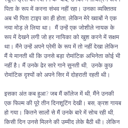
पिता
के
रूप
में
करना
संभव
नहीं
रहा।
उनका
व्यक्तितव
अब
भी
पिता
टाइप
का
ही
होता
, 
लेकिन
मेरे
ख्वाबों
ने
एक
नया
मोड़
ले
लिया
था।
मैं
उन्हें
एक
जोशीले
नायक
के
रूप
में
देखने
लगी
जो
हर
नायिका
को
खुश
करने
में
सक्षम
था।
मैंने
उन्हें
अपने
प्रेमी
के
रूप
में
तो
नहीं
देखा
लेकिन
मैं
ये
मानती
थी
कि
उनसे
बड़ा
रोमांटिक
अभिनेता
कोई
भी
नहीं
है।
मैं
उनके
ढेर
सारे
गाने
सुनती
थी, 
उनके
कुछ
रोमांटिक
दृश्यों
को
अपने
सिर
में
दोहराती रहती थी।
इसका
अंत
कब
हुआ
? 
जब
मैं
कॉलेज
में
थी
, 
मैंने
उनकी
एक
फिल्म
की
पूरे
तीन
दिन
शूटिंग 
देखी।
बस
, 
क्रश
गायब
हो
गया।
कितने
सालों
से
मैं
उनके
बारे
में
सोच
रही
थी
, 
किसी
दिन
उनसे
मिलने
की
उम्मीद
लेके
बैठी
थी।
लेकिन