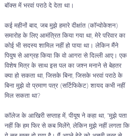
बॉक्स
में
भरवां
पराठे
दे
देता
था।
कई
महीनों
बाद
, 
जब
मुझे
हमारे
दीक्षांत
 (
कॉन्वोकेशन
) 
समारोह
के
लिए
आमंत्रित
किया
गया
था
, 
मेरे
परिवार
का
कोई
भी
सदस्य
शामिल
नहीं
हो
पाया
था।
लेकिन
मैंने
पियुष
से
आग्रह
किया
कि
वो
आगरा
से
दिल्ली
आए।
एक
विशेष
मित्र
के
साथ
इस
पल
का
जश्न
मनाने
से
बेहतर
क्या
हो
सकता
था
, 
जिसके
बिना
, 
जिसके
भरवां
पराठे
के
बिना
मुझे
वो
प्रमाण
पत्र
 (
सर्टिफिकेट
) 
शायद
कभी
नहीं
मिल
सकता
था
?
कॉलेज
के
आखिरी
सप्ताह
में
, 
पीयूष
ने
कहा
था
, "
मुझे
पता
नहीं
कि
हम
फिर
से
कब
मिलेंगे
, 
लेकिन
मुझे
नहीं
लगता
कि