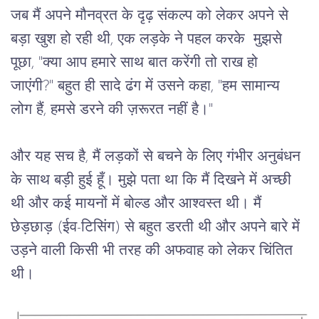
जब
मैं
अपने
मौनव्रत
के
दृढ़
संकल्प
को लेकर अपने से 
बड़ा खुश हो रही थी
, 
एक
लड़के
ने
पहल करके 
मुझसे
पूछा
, "
क्या
आप
हमारे
साथ
बात
करेंगी
तो
राख
हो
जाएंगी
?" 
बहुत
ही
सादे
ढंग
में
उसने
कहा
, "
हम
सामान्य
लोग
हैं
, 
हमसे
डरने
की
ज़रूरत
नहीं
है।
"
और
यह
सच
है
, 
मैं
लड़कों
से
बचने
के
लिए
गंभीर
अनुबंधन
के
साथ
बड़ी
हुई
हूँ।
मुझे
पता
था
कि
मैं
दिखने
में
अच्छी
थी
और
कई
मायनों
में
बोल्ड
और
आश्वस्त
थी।
मैं
छेड़छाड़
 (
ईव
-
टिसिंग
) 
से
बहुत
डरती
थी
और
अपने
बारे
में
उड़ने
वाली
किसी
भी
तरह की 
अफवाह
को
लेकर
चिंतित
थी।