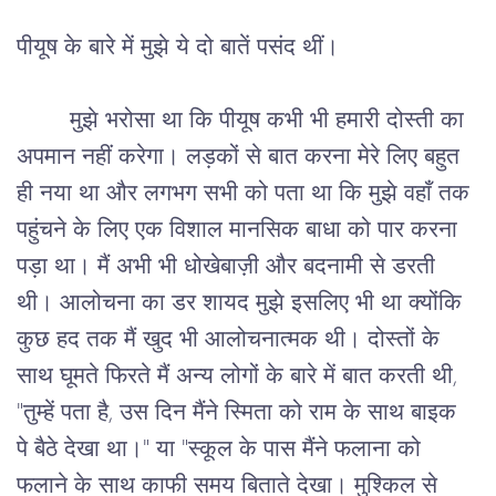
पीयूष
के
बारे
में
मुझे
ये
दो
बातें
पसंद
थीं।
मुझे
भरोसा
था
कि
पीयूष
कभी
भी
हमारी
दोस्ती
का
अपमान
नहीं
करेगा।
लड़कों
से
बात
करना
मेरे
लिए
बहुत
ही
नया
था
और
लगभग
सभी
को
पता
था
कि
मुझे
वहाँ
तक
पहुंचने
के
लिए
एक
विशाल
मानसिक
बाधा
को
पार
करना
पड़ा
था।
मैं
अभी
भी
धोखेबाज़ी
और
बदनामी
से
डरती
थी।
आलोचना
का
डर
शायद
मुझे
इसलिए
भी
था
क्योंकि
कुछ
हद
तक
मैं
खुद
भी
आलोचनात्मक
थी।
दोस्तों
के
साथ
घूमते
फिरते
मैं
अन्य
लोगों
के
बारे
में
बात
करती
थी
, 
"
तुम्हें
पता
है
, 
उस
दिन
मैंने
स्मिता
को
राम
के
साथ
बाइक
पे
बैठे
देखा
था।
" 
या
 "
स्कूल
के
पास
मैंने
फलाना
को
फलाने
के
साथ
काफी
समय
बिताते
देखा।
मुश्किल
से