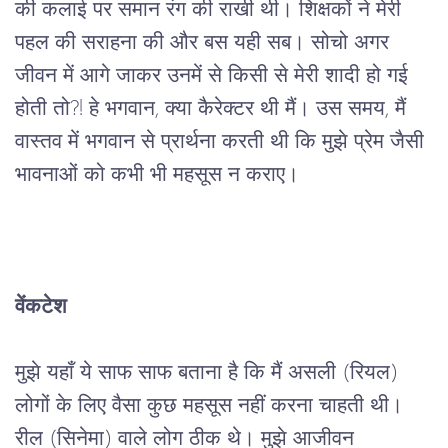
की
कलाई
पर
समान
रंग
की
राखी
थी।
शिक्षकों
ने
मेरी
पहल
की
सराहना
की
और
बस
यही
सब।
सोचो
अगर
जीवन
में
आगे
जाकर
उनमें
से
किसी
से
मेरी
शादी
हो
गई
होती
तो?!
हे
भगवान
, 
क्या
कैरेक्टर
थी
मैं।
उस
समय
, 
मैं
वास्तव
में
भगवान
से
प्रार्थना
करती
थी
कि
मुझे
प्रेम
जैसी
भावनाओं
को
 कभी भी 
महसूस
न
कराए।
वेंकटेश
मुझे
यहाँ
ये
साफ
साफ
बताना
है
कि
मैं
असली
 (
रियल
) 
लोगों
के
लिए
वैसा
कुछ
महसूस
नहीं
करना
चाहती
थी।
रील
 (
सिनेमा
) 
वाले
लोग
ठीक
थे।
मुझे
आजीवन 