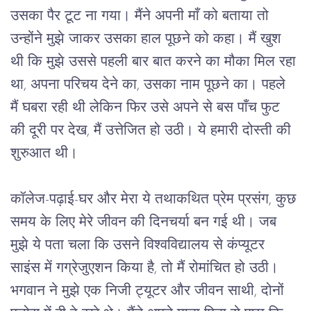
उसका
पैर
टूट
 ना 
गया।
मैंने
अपनी
माँ
को
बताया
तो
उन्होंने
मुझे
जाकर
उसका
हाल
पूछने
को
कहा।
मैं
खुश
थी
कि
मुझे
उससे
पहली
बार
बात
करने
का
मौका
मिल
रहा
था
, 
अपना
परिचय
देने
का
, 
उसका
नाम
पूछने
का।
पहले
मैं
घबरा
रही
थी
लेकिन
फिर
उसे
अपने
से
बस
पाँच
फुट
की
दूरी
पर
देख
, 
मैं
उत्तेजित
हो
उठी।
ये
हमारी
दोस्ती
की
शुरुआत
थी।
कॉलेज
-
पढ़ाई
-
घर
और
मेरा
ये
तथाकथित
प्रेम
प्रसंग
, 
कुछ
समय
के
लिए
मेरे
जीवन
की
दिनचर्या
बन
गई
थी।
जब
मुझे
ये
पता
चला
कि
उसने
विश्वविद्यालय
से
कंप्यूटर
साइंस
में
गग्रेजुएशन
किया
है
, 
तो
मैं
रोमांचित
हो
उठी।
भगवान
ने
मुझे
एक
निजी
ट्यूटर
और
जीवन
साथी
, 
दोनों