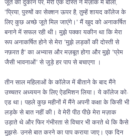
जूते
की
दुकान
पर
, 
मेरी
एक
दोस्त
ने
मज़ाक
में
बोला
, 
"
प्रिया
, 
पुरुषों
का
सेक्शन
ऊपर
है
, 
तुम्हें
शायद
कॉलेज
के
लिए
कुछ
अच्छे
जूते
मिल
जाएंगे।
" 
मैं
खुद
को
अनाकर्षित
बनाने
में
सफल
रही
थी।
मुझे
पक्का
यकीन
था
कि
मेरा
रूप
अनाकर्षित
होने
से
मेरा
 "
मुझे
लड़कों
की
दोस्ती
से
नफ़रत
है
" 
का
अभ्यास
और मज़बूत
होगा
और
मुझे
 "
प्रेम
जैसी
भावनाओं
" 
से
जुड़े
हर
पाप
से
बचाएगा
 ।
तीन
साल
महिलाओं
के
कॉलेज
में
बीताने
के
बाद
मैंने
उच्चतर
अध्ययन
के
लिए
ऐडमिशन
लिया।
ये
कॉलेज
को
-
एड
था।
पहले
कुछ
महीनों
में
मैंने
अपनी
कक्षा
के
किसी
भी
लड़के
से
बात
नहीं
की।
वे
मेरी
पीठ
पीछे
मेरा
मज़ाक
उड़ाते
थे
और
फिर
गंभीरता
से
विचार
भी
करते
थे
कि
कैसे
मुझसे-
उनसे
बात
करने
का
पाप
कराया
जाए।
एक
दिन