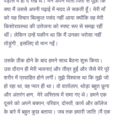
पड़ोस
में
ही
दे
रखे थे।
मैंने
अपने
माता
-
पिता
से
पूछा
कि
क्या
मैं
उससे
अपनी
पढ़ाई
में
मदद
ले
सकती
हूँ।
मेरी
माँ
को
यह
विचार
बिल्कुल
पसंद
नहीं
आया
क्योंकि
वह
मेरी
किशोरावस्था
की
उत्तेजना
को
स्पष्ट
रूप
से
समझ
रहीं
थीं।
लेकिन
उन्हें
यकीन
था
कि
मैं
उनका
भरोसा
नहीं
तोड़ूंगी
 , 
इसलिए
वो
मान
गईं।
उसके
ठीक
होने
के
बाद
हमने
साथ
बैठना
शुरू
किया।
उस
दौरान
ही
मेरी
भावनाएं
और
तीव्र
हुईं
और
जैसे
मेरे
पूरे
शरीर
में
प्रवाहित
होने
लगीं।
मुझे
विश्वास
था
कि
मुझे
जो
हो
रहा
था
, 
वह
प्यार
ही
था।
वो
वार्तालाप
, 
थोड़ा
बहुत
छूना
और
अंतरंग
क्षण
,  
मेरे
अस्तित्व
में
समा
गए
थे।
हमने
एक
दूसरे
को
अपने
बचपन
, 
परिवार
, 
दोस्तों
, 
कार्य
और
कॉलेज
के
बारे
में
बहुत
कुछ
बताया।
जब
तक
हमारी
जाति
 (
मैं
एक