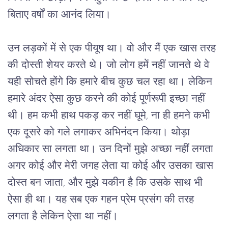
बिताए
वर्षों
का
आनंद
लिया।
उन
लड़कों
में
से
एक
पीयूष
था।
वो
और
मैं
एक
खास
तरह
की
दोस्ती
शेयर
करते
थे।
जो
लोग
हमें
नहीं
जानते
थे
वे
यही
सोचते
होंगे
कि
हमारे
बीच
कुछ
चल
रहा
था।
लेकिन
हमारे
अंदर
ऐसा
कुछ
करने
की
कोई
पूर्णरूपी
इच्छा
नहीं
थी।
हम
कभी
हाथ
पकड़
कर
नहीं
घूमे
, 
ना
ही
हमने
कभी
एक
दूसरे
को
गले
लगाकर
अभिनंदन
किया।
थोड़ा
अधिकार
सा
लगता
था।
उन
दिनों
मुझे
अच्छा
नहीं
लगता
अगर
कोई
और
मेरी
जगह
लेता
या
कोई
और
उसका
खास
दोस्त
बन
जाता
, 
और
मुझे
यकीन
है
कि
उसके
साथ
भी
ऐसा
ही
था।
यह
सब
एक
गहन
प्रेम
प्रसंग
की
तरह
लगता
है
लेकिन
ऐसा
था
नहीं।