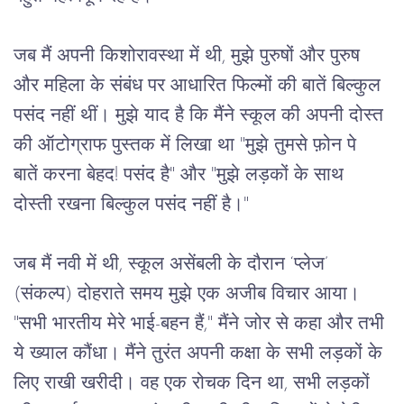
जब
मैं
अपनी
किशोरावस्था
में
थी
, 
मुझे
पुरुषों
और
पुरुष
और
महिला
के
संबंध
पर
आधारित
फिल्मों
की
बातें
बिल्कुल
पसंद
नहीं
थीं।
मुझे
याद
है
कि
मैंने
स्कूल
की
अपनी
दोस्त
की
ऑटोग्राफ
पुस्तक
में
लिखा
था
 "
मुझे
तुमसे
फ़ोन
पे
बातें
करना 
बेहद! 
पसंद
है
" 
और
 "
मुझे
लड़कों
के
साथ
दोस्ती
रखना
बिल्कुल
पसंद
नहीं
है।
"
जब
मैं
नवी
में
थी
, 
स्कूल
असेंबली
के
दौरान
 ‘
प्लेज
’ 
(
संकल्प
) 
दोहराते
समय
मुझे
एक
अजीब
विचार
आया।
"
सभी
भारतीय
मेरे
भाई
-
बहन
हैं
," 
मैंने
जोर
से
कहा
और
तभी
ये
ख्याल
कौंधा।
मैंने
तुरंत
अपनी
कक्षा
के
सभी
लड़कों
के
लिए
राखी
खरीदी।
वह
एक
रोचक
दिन
था
, 
सभी
लड़कों