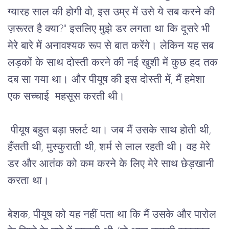
ग्यारह
साल
की
होगी
वो
, 
इस
उम्र
में
उसे
ये
सब
करने
की
ज़रूरत
है
क्या
?" 
इसलिए
मुझे
डर
लगता
था
कि
दूसरे
भी
मेरे
बारे
में
अनावश्यक
रूप
से
बात
करेंगे।
लेकिन
यह
सब
लड़कों
के
साथ
दोस्ती
करने
की
नई
खुशी
में
कुछ
हद
तक
दब
सा
गया
था।
और
पीयूष
की
इस
दोस्ती
में
, 
मैं
हमेशा
एक
सच्चाई
महसूस
करती
थी।
पीयूष
बहुत
बड़ा
फ़्लर्ट
था।
जब
मैं
उसके
साथ
होती
थी
, 
हँसती
थी
, 
मुस्कुराती
थी
, 
शर्म
से
लाल
रहती
थी।
वह
मेरे
डर
और
आतंक
को
कम
करने
के
लिए
मेरे
साथ
छेड़खानी
करता
था।
बेशक
, 
पीयूष
को
यह
नहीं
पता
था
कि
मैं
उसके
और
पारोल