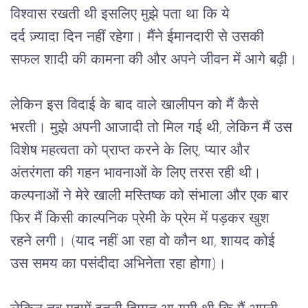
विश्वास
रखती
थी
इसलिए
मुझे
पता
था
कि
ये
दर्द ज़्यादा
दिन
नहीं
रहेगा।
मैंने
ईमानदारी
से
उसकी
सफल
शादी
की
कामना
की
और
अपने
जीवन
में
आगे
बढ़ी।
लेकिन
इस
विदाई
के
बाद
वाले
खालीपन
को
मैं
कैसे
भरती।
मुझे
अपनी
आजादी
तो
मिल
गई
थी
, 
लेकिन
मैं
उस
विशेष
महत्वता
को
प्राप्त
करने
के
लिए
, 
प्यार
और
अंतरंगता
की
गहन
भावनाओं
के लिए
तरस
रही
थी।
कल्पनाओं
ने
मेरे
खाली
मस्तिष्क
को
संभाला
और
एक
बार
फिर
मैं
किसी
काल्पनिक
प्रेमी
के
प्रेम
में
पड़कर
खुश
रहने
लगी।
 (
याद
नहीं
आ
रहा
वो
कौन
था
, 
शायद
कोई
उस
समय
का
पसंदीदा
अभिनेता
रहा
होगा
)
।