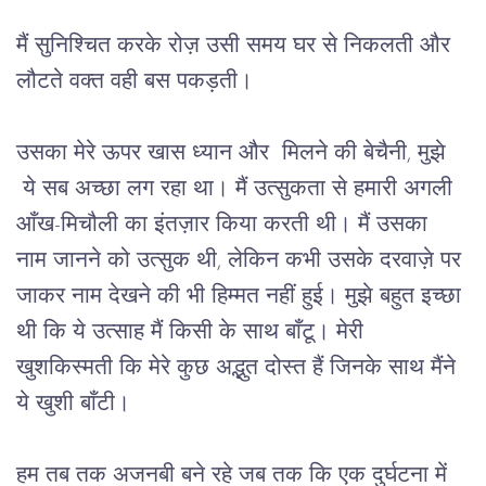
मैं
सुनिश्चित
करके
रोज़
उसी
समय
घर
से
निकलती
और
लौटते
वक्त
वही
बस
पकड़ती।
उसका
मेरे
ऊपर
खास
ध्यान
और
मिलने
की
बेचैनी
, 
मुझे
ये
सब
अच्छा
लग
रहा
था।
मैं
उत्सुकता
से
हमारी
अगली
आँख
-
मिचौली
का
इंतज़ार
किया
करती
थी।
मैं
उसका
नाम
जानने
को
उत्सुक
थी
, 
लेकिन
कभी
उसके
दरवाज़े
पर
जाकर
नाम
देखने
की
भी
हिम्मत
नहीं
हुई।
मुझे
बहुत
इच्छा
थी
कि
ये
उत्साह
मैं
किसी
के
साथ
बाँटू।
मेरी
खुशकिस्मती
कि
मेरे
कुछ
अद्भुत
दोस्त
हैं
जिनके
साथ
मैंने
ये
खुशी
बाँटी।
हम
तब
तक
अजनबी
बने
रहे
जब
तक
कि
एक
दुर्घटना
में