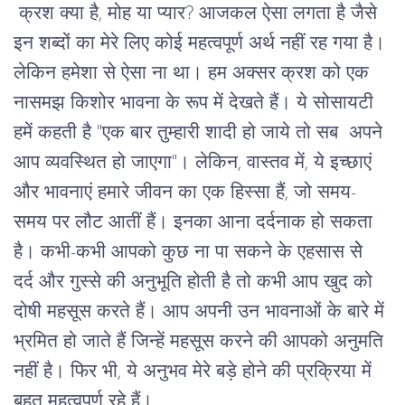
क्रश क्या है, मोह
या
प्यार
? 
आजकल
ऐसा
लगता
है
जैसे
इन
शब्दों
का
मेरे
लिए
कोई
 महत्वपूर्ण 
अर्थ
नहीं
रह
गया
है।
लेकिन
हमेशा
से
ऐसा
ना
था।
हम
अक्सर
क्रश
को
एक
नासमझ
किशोर
भावना
के
रूप
में
देखते
हैं।
ये
सोसायटी
हमें
कहती
है
 "
एक
बार
तुम्हारी
शादी
हो
जाये
तो
सब
अपने
आप
व्यवस्थित
हो
जाएगा
"
।
लेकिन
, 
वास्तव
में
, 
ये
इच्छाएं
और
भावनाएं
हमारे
जीवन
का
एक
हिस्सा
हैं
, 
जो
समय
-
समय
पर
लौट
आतीं
हैं।
इनका
आना
दर्दनाक
हो
सकता
है।
कभी
-
कभी
आपको
कुछ
ना
पा
सकने
के
एहसास
सेे
दर्द
और
गुस्से
की
अनुभूति
होती
है
तो
कभी
आप
खुद
को
दोषी
महसूस
करते
हैं।
आप
अपनी
उन
भावनाओं
के
बारे
में
भ्रमित
हो
जाते
हैं
जिन्हें
महसूस
करने
की
आपको
अनुमति
नहीं
है।
फिर
भी
, 
ये
अनुभव
मेरे
बड़े
होने
की
प्रक्रिया
में
बहुत
महत्वपूर्ण
रहे
हैं।