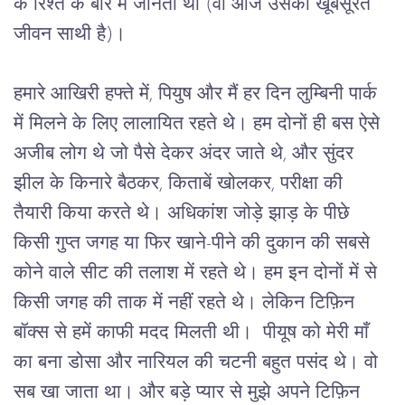
के
रिश्ते
के
बारे
में
जानती
थी
 (
वो
आज
उसकी
खूबसूरत
जीवन
साथी
है
)
।
हमारे
आखिरी
हफ्ते
में
, 
पियुष
और
मैं
हर
दिन
लुम्बिनी
पार्क
में
मिलने
के
लिए
लालायित
रहते
थे।
हम
दोनों
ही
बस
ऐसे
अजीब
लोग
थे
जो
पैसे
देकर
अंदर
जाते
थे
, 
और
सुंदर
झील
के
किनारे
बैठकर
, 
किताबें
खोलकर
, 
परीक्षा
की
तैयारी
किया
करते
थे।
अधिकांश
जोड़े
झाड़
के
पीछे
किसी
गुप्त
जगह
या
फिर
खाने
-
पीने
की
दुकान
की
सबसे
कोने
वाले
सीट
की
तलाश
में
रहते
थे।
हम
इन
दोनों
में
से
किसी
जगह
की
ताक
में
नहीं
रहते
थे।
लेकिन
टिफ़िन
बॉक्स
से
हमें
काफी
मदद
मिलती
थी।
पीयूष
को
मेरी
माँ
का
बना
डोसा
और
नारियल
की
चटनी
बहुत
पसंद
थे।
वो
सब
खा
जाता
था।
और
बड़े
प्यार
से
मुझे
अपने
टिफ़िन