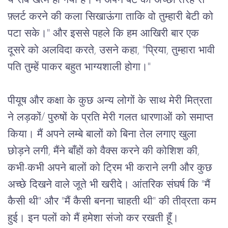
ये
सब
खत्म
हो
गया
है।
मैं
अपने
बेटे
को
अच्छी
तरह
से
फ़्लर्ट
करने
की
कला
सिखाऊंगा
ताकि
वो
तुम्हारी
बेटी
को
पटा
सके।
" 
और
इससे
पहले
कि
हम
आखिरी
बार
एक
दूसरे
को
अलविदा
करते
, 
उसने
कहा
, "
प्रिया
, 
तुम्हारा
भावी
पति
तुम्हें
पाकर
बहुत
भाग्यशाली
होगा।
"
पीयूष
और
कक्षा
के
कुछ
अन्य
लोगों
के
साथ
मेरी
मित्रता
ने
लड़कों
/ 
पुरुषों
के
प्रति
मेरी
गलत
धारणाओं
को
समाप्त
किया।
मैं
अपने
लम्बे
बालों
को
बिना
तेल
लगाए
खुला
छोड़ने
लगी
, मैंने 
बाँहों
को
वैक्स
करने
की
कोशिश
की
, 
कभी
-
कभी
अपने
बालों
को
ट्रिम
भी
कराने
लगी
और
कुछ
अच्छे
दिखने
वाले
जूते
भी
खरीदे।
आंतरिक
संघर्ष
कि
 "
मैं
कैसी
थी
" 
और
 "
मैं
कैसी
बनना
चाहती
थी
" 
की
तीव्रता
कम
हुई।
इन
पलों
को
मैं
हमेशा
संजो
कर
रखती
हूँ।