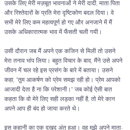
उसके
लिए
मेरी
मज़बूत
भावनाओं
ने
मेरी
दादी
, 
माता
-
पिता
और
रिश्तेदारों
के
प्रति
मेरा
दृष्टिकोण
बदल
दिया।
वे
सभी
मेरे
लिए
कम
महत्वपूर्ण
हो
गए
और
अनजाने
में
मैं
उसके
अधिकारात्मक
भाव
में
फँसती
चली
गयी।
उसी
दौरान
जब
मैं
अपने
एक
कजिन
से
मिली
तो
उसने
मेरा
तनाव
भांप
लिया।
बहुत
विचार
के
बाद
, 
मैंने
उसे
अपने
जीवन
में
चल
रहे
इस
प्रसंग
के
बारे
में
बताया।
उसने
कहा
, "
तुम
आकर्षण
को
प्रेम
समझ
रही
हो।
प्रेम
आपको
आजादी
देता
है
ना
कि
परेशानी।
" 
जब
कोई
ऐसी
बात
कहता
कि
वो
मेरे
लिए
सही
लड़का
नहीं
है
, 
तो
मेरे
कान
अपने
आप
ही
बंद
हो
जाया
करते
थे।
इस
कहानी
का
एक
दुखद
अंत
हुआ।
वह
मुझे
अपने
माता
-