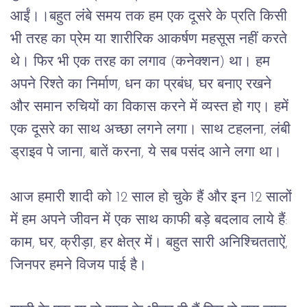
आईं।।बहुत
लंबे
समय
तक
हम
एक
दूसरे
के
प्रति
किसी
भी
तरह
का
प्रेम
या
शारीरिक
आकर्षण
महसूस
नहीं
करते
थे।
फिर
भी
एक
तरह
का
लगाव
 (
कनेक्शन
) 
था।
हम
अपने
रिश्ते
का
निर्माण
, 
धन
का
प्रबंध
, 
घर
बनाए
रखने
और
समान
रुचियों
का
विकास
करने
में
व्यस्त
हो
गए।
हमें
एक
दूसरे
का
साथ
अच्छा
लगने
लगा।
साथ
टहलना
, 
लंबी
ड्राइव
पे
जाना
, 
बातें
करना
, 
ये
सब
पसंद
आने
लगा
था।
आज
हमारी
शादी
को
 12 
साल
हो
चुके
हैं
और
इन
 12 
सालों
में
हम
अपने
जीवन
में
एक
साथ
काफी
बड़े
बदलाव
लाये
हैं
: 
काम
, 
घर
, 
क्रीड़ा
, 
हर
क्षेत्र
में।
बहुत
सारी
अनिश्चितताऐं
, 
जिनपर
हमने
विजय
पाई
है।