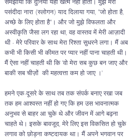
समझाया
कि
दुनिया
यहीं
खत्म
नहीं
होती।
मुझे
मेरा
पसंदीदा
नारा
 (
स्लोगन
) 
याद
दिलाया
गया
, "
जो
होता
है
, 
अच्छे
के
लिए
होता
है
"
।
और
जो
मुझे
विफलता
और
अस्वीकृति
जैसा
लग
रहा
था
, 
वह
वास्तव
में
मेरी
आज़ादी
थी
 - 
मेरे
परिवार
के
साथ
मेरा
रिश्ता
सुधरने
लगा।
मैं
अब
कभी
भी
किसी
भी
कीमत
पर
प्यार
नहीं
पाना
चाहती
थी।
मैं
ऐसा
नहीं
चाहती
थी
कि
 '
वो
मेरा
सब
कुछ
बन
जाए
और
बाकी
सब
चीज़ों
की
महत्वत्ता
कम
हो
जाए
।
'
हमने
एक
-
दूसरे
के
साथ
तब
तक
संपर्क
बनाए
रखा
जब
तक
हम
आश्वस्त
नहीं
हो
गए
कि
हम
उस
भावनात्मक
अनुभव
से
बाहर
आ
चुके
थे
और
जीवन
में
आगे
बढ़ना
चाहते
थे।
इसके
बावजूद
, 
मेरे
लिए
इस
विकसित
हो
चुके
लगाव
को
छोड़ना
कष्टदायक
था।
मैं
अपने
भगवान
पर