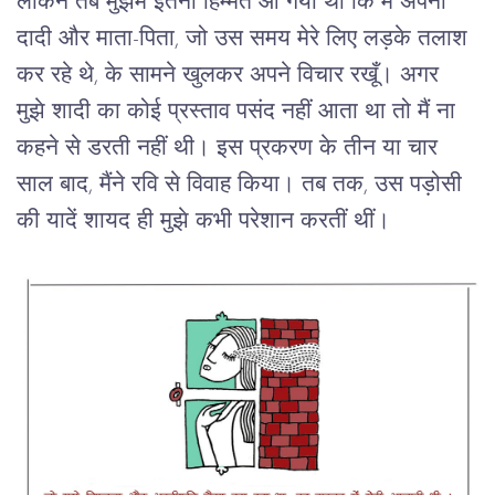
लेकिन
तब
मुझमें
इतनी
हिम्मत
आ
गयी
थी
कि
मैं
अपनी
दादी
और
माता
-
पिता
, 
जो
उस
समय
मेरे
लिए
लड़के
तलाश
कर
रहे
थे
, 
के
सामने
खुलकर
अपने
विचार
रखूँ।
अगर
मुझे
शादी
का
कोई
प्रस्ताव
पसंद
नहीं
आता
था
तो
मैं
ना
कहने
से
डरती
नहीं
थी।
इस
प्रकरण
के
तीन
या
चार
साल
बाद
, 
मैंने
रवि
से
विवाह
किया।
तब
तक
, 
उस
पड़ोसी
की
यादें
शायद
ही
मुझे
कभी
परेशान
करतीं
थीं।