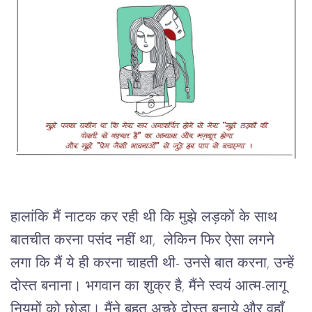
हालांकि
मैं
नाटक
कर
रही
थी
कि
मुझे
लड़कों
के
साथ
बातचीत
करना
पसंद
नहीं
था
,  
लेकिन
फिर
ऐसा
लगने
लगा
कि
मैं
ये
ही
करना
चाहती
थी
- 
उनसे
बात
करना
, 
उन्हें
दोस्त
बनाना।
भगवान
का
शुक्र
है
, 
मैंने
स्वयं
आत्म
-
लागू
नियमों
को
छोड़ा।
मैंने
बहुत
अच्छे
दोस्त
बनाये
और
वहाँ