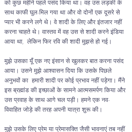
को
कुछ
महीने
पहले
पसंद
किया
था।
वह
उस
लड़की
के
साथ
काफी
घुल
-
मिल
गया
था
और
वो
दोनों
एक
दूसरे
से
प्यार
भी
करने
लगे
थे।
वे
शादी
के
लिए
और
इंतजार
नहीं
करना
चाहते
थे।
वास्तव
में
वह
उस
से
शादी
करने
इंडिया
आया
था
,  
लेकिन
 फिर 
रवि
की
शादी
मुझसे
हो
गई।
मुझे
उसका
यूँ
एक
नए
इंसान
से
खुलकर
बात
करना
पसंद
आया।
उसने
मुझे
आश्वासन
दिया
कि
उसके
पिछले
अनुभवों
का
हमारी
शादी
पर
कोई
प्रभाव
नहीं
पड़ेगा।
मैंने
इस
ब्रह्मांड
की
इच्छाओं
के
सामने
आत्मसमर्पण
किया
और
उस
प्रवाह
के
साथ
आगे
चल
पड़ी।
हमने
एक
नव
-
विवाहित
जोड़े
की
तरह
अपनी
यात्रा
शुरू
की।
मुझे
उसके
लिए
प्रेम
या
प्रेमासक्ति
जैसी
भावनाएं
तब
नहीं