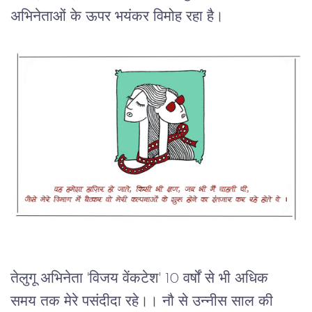
अभिनेताओं
के
ऊपर
भयंकर
विमोह
रहा
है।
तेलुगू
अभिनेता
 '
विजय
वेंकटेश
' 10 
वर्षों
से
भी
अधिक
समय
तक
मेरे
पसंदीदा
रहे।।
नौ
से
उन्नीस
साल
की