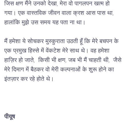
जिस
क्षण
मैंने
उनको
देखा
, 
मेरा
वो
पागलपन
खत्म
हो
गया।
एक
वास्तविक
जीवन
वाला
क्रश
आस
पास
था
, 
हालांकि
मुझे
उस
समय
यह
पता
ना
था।
मैं
हमेशा
ये
सोचकर
मुस्कुराता
उठती
हूँ
कि
मेरे
बचपन
के
एक
प्रमुख
हिस्से
में
वेंकटेश
मेरे
साथ
थे।
वह
हमेशा
हाज़िर
हो
जाते
,  
किसी
भी
क्षण,
जब
भी
मैं
चाहती
थी
,  
जैसे
मेरे
दिमाग
में
बैठकर
वो
मेरी
कल्पनाओं
के
शुरू
होने
का
इंतज़ार
कर
रहे
होते
थे।
पीयूष