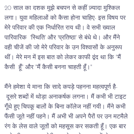
20 
साल
का
दशक
मुझे
बचपन
से
कहीं
ज़्यादा
मुश्किल
लगा।
युवा
महिलाओं
को
कैसा
होना
चाहिए
- 
इस
विषय
पर
मेरे
परिवार
की
एक
निर्धारित
राय
थी।
वे
सभी
ख्याल
पारिवारिक
  '
स्थिति
' 
और
 '
प्रतिष्ठा
' 
से
बंधे
थे।
और
मैंने
वही
चीजें
की
जो
मेरे
परिवार
के
उन
विश्वासों
के
अनुरूप
थीं।
मेरे
मन
में
इस
बात
को
लेकर
काफी
द्वंद
था
कि
 "
मैं
कैसी
हूँ
" 
और
 "
मैं
कैसी
बनना
चाहती
हूँ।
"
मैंने
हमेशा
ये
माना
कि
सादे
कपड़े
पहनना
महत्वपूर्ण
है
- 
दूसरे
शब्दों
में
थोड़ा
अनाकर्षक
लगना।
मैं
कभी
भी
टाइट
गूँथे
हुए
चिपकू
बालों
के
बिना
कॉलेज
नहीं
गयी।
मैंने
कभी
फैंसी
जूते
नहीं
पहने।
मैं
अभी
भी
अपने
पैरों
पर
 उन 
मटमैले
रंग
के
लेस
वाले
जूतों
को
महसूस
कर
सकती
हूँ।
एक
बार