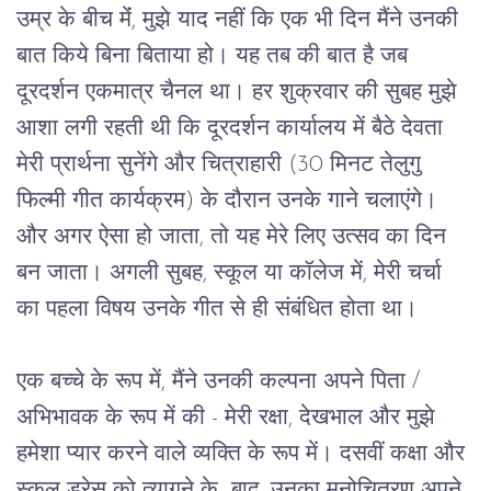
उम्र
के
बीच
मेंं
, 
मुझे
याद
नहीं
कि
एक
भी
दिन
मैंने
उनकी
बात
किये
बिना
बिताया
हो।
यह
तब
की
बात
है
जब
दूरदर्शन
एकमात्र
चैनल
था।
हर
शुक्रवार
की
सुबह
मुझे
आशा
लगी
रहती
थी
कि
दूरदर्शन
कार्यालय
में
बैठे
देवता
मेरी
प्रार्थना
सुनेंगे
और
चित्राहारी
 (30 
मिनट
तेलुगु
फिल्मी
गीत
कार्यक्रम
) 
के
दौरान
उनके
गाने
चलाएंगे।
और
अगर
ऐसा
हो
जाता
, 
तो
यह
मेरे
लिए
उत्सव
का
दिन
बन
जाता।
अगली
सुबह
, 
स्कूल
या
कॉलेज
में
, 
मेरी
चर्चा
का
पहला
विषय
उनके
गीत
से
ही
संबंधित
होता
था।
एक
बच्चे
के
रूप
में
, 
मैंने
उनकी
कल्पना
अपने
पिता
 / 
अभिभावक
के
रूप
में
की
 - 
मेरी
रक्षा
, 
देखभाल
और
मुझे
हमेशा
प्यार
करने
वाले
व्यक्ति
के
रूप
में।
दसवीं
कक्षा
और
स्कूल
ड्रेस
को
त्यागने
के
बाद
, 
उनका
मनोचित्रण
अपने