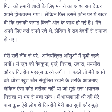
पिता
को
हमारी
शादी
के
लिए
मनाने
का
आश्वासन
देकर
अपने
होमटाउन
गया।
लेकिन
फिर
उसने
फ़ोन
पर
ये
खबर
दी
कि
उसकी
सगाई
किसी
और
के
साथ
हो
गई
है।
मैंने
अपने
लिए
कई
सपने
रचे
थे
, 
लेकिन
वे
सब
बेदर्दी
से
समाप्त
हो
गए।
मेरी
रातें
नींद
से
परे
,  
अनियंत्रित
आँसुओं
में
डूबी
रहने
लगीं।
मैं
खुद
को
बेवकूफ
, 
मूर्ख
, 
निराश
, 
उदास
, 
भयभीत
और
शक्तिहीन
महसूस
करने
लगी।
।
पहले
तो
मैंने
अपने
को
थोड़ा
खुश
और
संतुलित
रखने
के
तरीके
आजमाए
, 
लेकिन
ऐसा
कोई
तरीका
नहीं
था
जो
मुझे
उस
भयानक
निराशा
या
भय
से
बचा
सके।
मैं
भाग्यशाली
थी
की
मेरे
पास
कुछ
ऐसे
लोग
थे
जिन्होंने
मेरी
बात
सुनी
और
मुझे