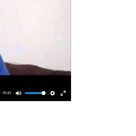
01:45
Mute
Settings
Enter 
fullscreen