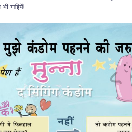
भी गाइियें!