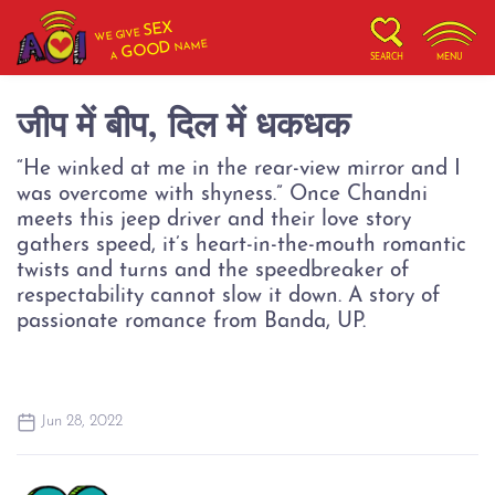
SEX
WE GIVE
NAME
GOOD
A
SEARCH
MENU
जीप में बीप, दिल में धकधक
“He winked at me in the rear-view mirror and I
was overcome with shyness.” Once Chandni
meets this jeep driver and their love story
gathers speed, it’s heart-in-the-mouth romantic
twists and turns and the speedbreaker of
respectability cannot slow it down. A story of
passionate romance from Banda, UP.
Jun 28, 2022