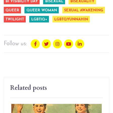
BI VISIBILITY DAY
BISEXUAL
BISEXUALITY
QUEER
QUEER WOMAN
SEXUAL AWAKENING
TWILIGHT
LGBTIQ+
LGBTQYUNNAHIN
Follow us:
Related posts