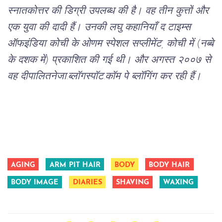
स्नातकोत्तर
की
डिग्री
उपलब्ध
की
है।
वह
तीन
कुत्तों
और
एक
युवा
की
दादी
हैं।
उनकी
लघु
कहानियाँ
द
टाइम्स
ऑफ
इंडिया
कोची
के
ओणम
स्पेशल
सप्लीमेंट
,
कोची
में
(
नब्बे
के
दशक
में
)
प्रकाशित
की
गई
थी।
और
अगस्त
२००७
से
वह
दीपालितनेजा
.
ब्लॉगस्पॉट
.
कॉम
पे
ब्लॉगिंग
कर
रही
हैं।
AGING
ARM PIT HAIR
BODY
BODY HAIR
BODY IMAGE
DIARIES
SHAVING
WAXING