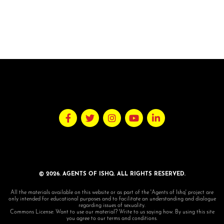
© 2026. AGENTS OF ISHQ. ALL RIGHTS RESERVED.
All the materials available on this website or as part of the 'Agents of Ishq' project are
only intended for educational purposes and to facilitate an understanding and dialogue
regarding issues of sexuality.
Commons License: Want to use our material? Write to us saying how. By using this site
you agree to our terms and conditions.