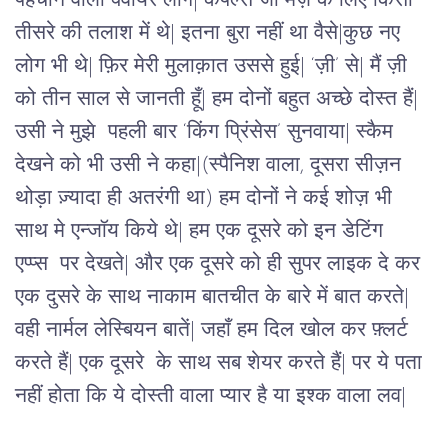
पहचान वालीं क्वीयर लोग| कपल्स जो मज़े के लिए किसी 
तीसरे की तलाश में थे| इतना बुरा नहीं था वैसे|कुछ नए 
लोग भी थे| फ़िर मेरी मुलाक़ात उससे हुई| ‘ज़ी’ से| मैं ज़ी 
को तीन साल से जानती हूँ| हम दोनों बहुत अच्छे दोस्त हैं| 
उसी ने मुझे  पहली बार ‘किंग प्रिंसेस’ सुनवाया| स्कैम 
देखने को भी उसी ने कहा|(स्पैनिश वाला, दूसरा सीज़न 
थोड़ा ज़्यादा ही अतरंगी था) हम दोनों ने कई शोज़ भी 
साथ मे एन्जॉय किये थे| हम एक दूसरे को इन डेटिंग 
एप्प्स  पर देखते| और एक दूसरे को ही सुपर लाइक दे कर 
एक दुसरे के साथ नाकाम बातचीत के बारे में बात करते| 
वही नार्मल लेस्बियन बातें| जहाँ हम दिल खोल कर फ़्लर्ट 
करते हैं| एक दूसरे  के साथ सब शेयर करते हैं| पर ये पता 
नहीं होता कि ये दोस्ती वाला प्यार है या इश्क वाला लव| 