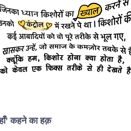
ँ' कहने का हक़