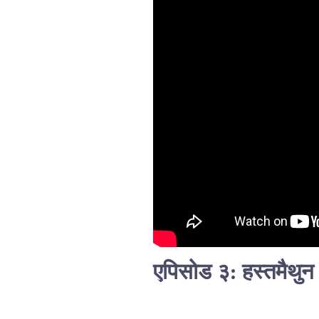
एपिसोड ३: हस्तमैथु