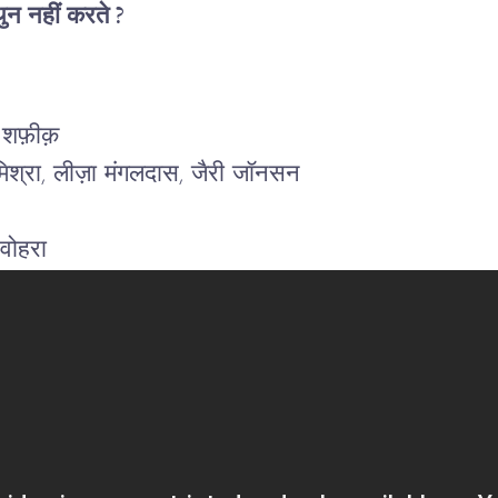
ुन नहीं करते ?
 शफ़ीक़
 मिश्रा, लीज़ा मंगलदास, जैरी जॉनसन