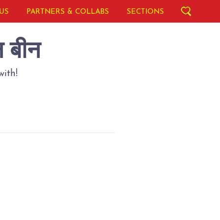
US
PARTNERS & COLLABS
SECTIONS
न बीन
ith!