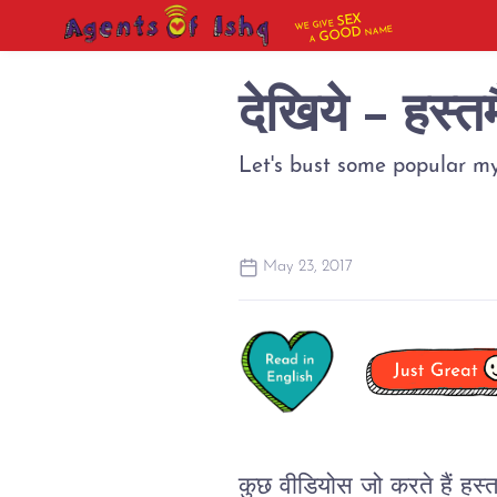
SEX
WE GIVE
NAME
GOOD
A
देखिये - हस्त
Let's bust some popular my
May 23, 2017