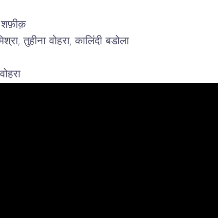
 शफ़ीक़
िश्रा, तुहीना वोहरा, कालिंदी बडोला