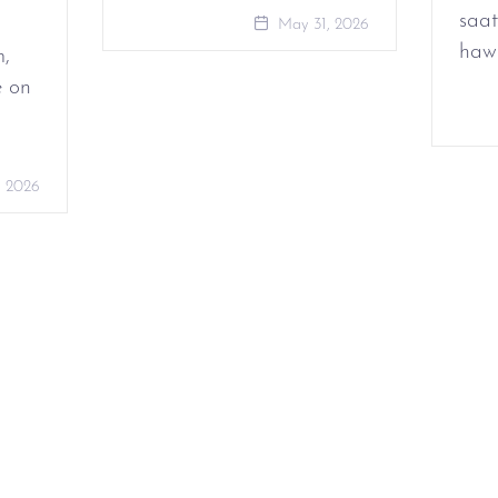
saat
May 31, 2026
haw
m,
e on
, 2026