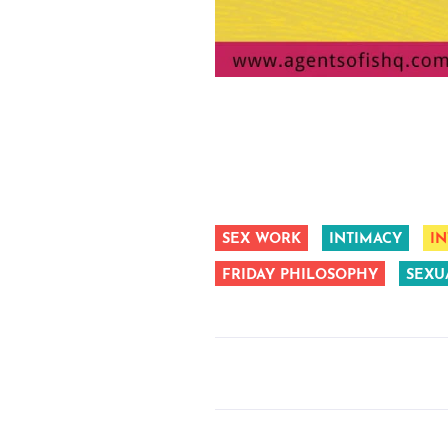
SEX WORK
INTIMACY
IN
FRIDAY PHILOSOPHY
SEXU