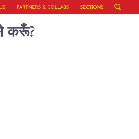
US
PARTNERS & COLLABS
SECTIONS
े करूँ?