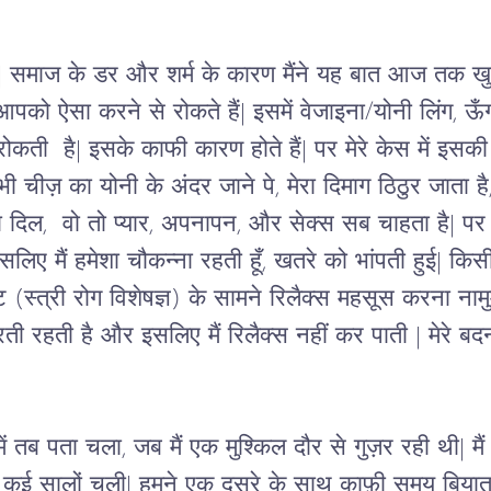
| 
समाज के डर और शर्म के कारण मैंने यह बात आज तक खु
आपको ऐसा करने से रोकते हैं
| 
इसमें वेजाइना/योनी लिंग
, 
ऊँ
ोकती  है
| 
इसके काफी कारण
होते हैं|
पर मेरे केस में 
इसकी 
 भी चीज़ का 
योनी
 के अंदर जाने पे, मेरा दिमाग ठिठुर जाता 
 दिल, 
 वो तो 
प्यार
, 
अपनापन
, 
और सेक्स सब चाहता है
| 
पर
इसलिए 
मैं हमेशा चौकन्ना रहती हूँ
, 
खतरे को भांपती हुई
| 
किसी
(स्त्री रोग विशेषज्ञ) के सामने रिलैक्स महसूस करना ना
करती रहती है और इसलिए मैं रिलैक्स नहीं कर पाती 
| 
मेरे ब
में तब पता चला, जब मैं एक मुश्किल दौर से गुज़र रही थी
| 
म
ो कई सालों चली
| 
हमने एक दूसरे के साथ काफ़ी समय बियात