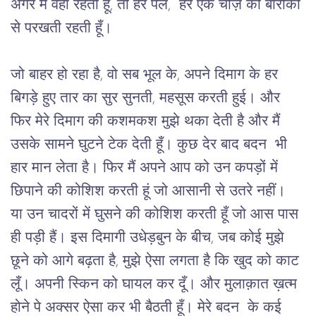
अगर
मैं
वहां रहती हूँ
, 
तो
हर पल, 
हर
एक
चीज़
को
बारीकी
से
परखती
रहती हूँ।
जो बाहर हो रहा है, वो सब भूल के,
अपने
दिमाग
के हर 
बिगड़े हुए तार का सुर सुनती, महसूस
करती
हुई।
और
फिर
मेरे
दिमाग
की
कशमकश
मुझे
थका
देती
है
और
मैं
उसके
सामने
घुटने
टेक
देती
हूँ।
कुछ
देर
बाद
बदन 
भी
हार
मान
लेता
है।
फिर
मैं
अपने
आप
को
उन
कपड़ों
में
छिपाने
की
कोशिश
करती
हूं
जो
आसानी
से
उतरे
नहीं।
या
उन
चादरों
में
घुसने
की
कोशिश
करती
हूँ
जो
आस
पास
ही
पड़ी हैं।
इस
दिमागी
उधेड़बुन
के
बीच,
जब
कोई
मुझे
छूने
को
आगे
बढ़ता
है
, 
मुझे
ऐसा
लगता
है
कि
खुद
को
काट
लूँ।
अपनी
स्किन
को घायल कर दूँ।
और
 मुलाक़ात ख़त्म 
होने पे 
अक्सर
ऐसा
कर
भी
बैठती
हूँ।
मेरे
बदन 
के
कई