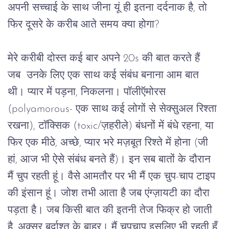
अपनी
सच्चाई
के
साथ
जीना
यूं
ही
इतना
दर्दनाक
है
, 
तो
फिर
दूसरे
के
करीब
आते
समय
क्या
होगा
? 
मेरे
करीबी
दोस्त
कई
बार
अपने
 20s 
की
बात
करते
हैं
जब
उनके
लिए एक
साथ
कई
संबंध
बनाना
आम
बात
थी।
प्यार
में
पड़ना
, 
निकलना।
पॉलीऍमोरस
(polyamorous- 
एक
साथ
कई
लोगों
से
सेक्सुअल
रिश्ता
रखना
), 
टॉक्सिक
 (toxic/
ज़हरीले
) 
बंधनों
में
बंधे
रहना
, 
या
फिर
एक
मीठे
, 
अच्छे
, 
प्यार
भरे
मज़बूत
रिश्ते
में
होना
 (
जी
हां
, 
आज
भी
ऐसे
संबंध
बनते
हैं
)
।
इन
सब
बातों
के
दौरान
मैं
चुप
रहती
हूं।
वैसे
आमतौर
पर
भी
मैं
एक
चुप
-
चाप
टाइप
की
इंसान
हूं।
जोश
तभी
आता
है
जब
एंग्ज़ायटी का
दौरा
पड़ता
है।
जब किसी
बात
की
इतनी
तेज
फिक्र
हो
जाती
है
, 
अक्सर
बर्दाश्त
के
बाहर।
मैं
चुपचाप
इसलिए
भी
रहती
हूँ