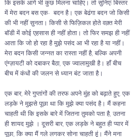
कि 
इसके
आगे
भी
कुछ
मिलना
चाहिए।
तो
सुनिए
! 
बिस्तर
में
मेरा
बदन
बस
एक-
बदन है।
एक
बेढंगा
बदन
जो
किसी
की
भी
नहीं
सुनता।
किसी
से
फिज़िकल
होते
वक़्त
मेरी
बॉडी
में
कोई
एहसास
ही
नहीं
होता।
तो
फिर
समझ
ही
नहीं
आता
कि
जो
हो
रहा
है
मुझे
पसंद
आ
भी
रहा
है
या
नहीं।
मेरा
बदन
किसी
जन्नत
का
रास्ता
नहीं
है
, 
बल्कि
 अपनी 
एंग्ज़ायटी
को
दबाकर
बैठा,
एक
ज्वालामुखी
है।
हाँ बीच 
बीच में
कंधों
की
जलन
से ध्यान बंट जाता है।
एक
बार
, 
मेरे गुप्तांगों की तरफ अपने मुंह को बढ़ाते हुए
, 
एक
लड़के
ने
मुझसे
पूछा
 था 
कि
मुझे
क्या
पसंद
है।
मैं
कहना
चाहती
थी
कि
 इसके बारे में 
जितना
तुमको
पता
है
, 
उतना
ही
शायद
मुझे ।
दूसरी
बार
, 
एक
लड़के
ने
बहुत
ही
प्यार
में
पूछा,
कि क्या मैं
गले
लगकर
सोना
चाहती
हूं।
मैंने
मना