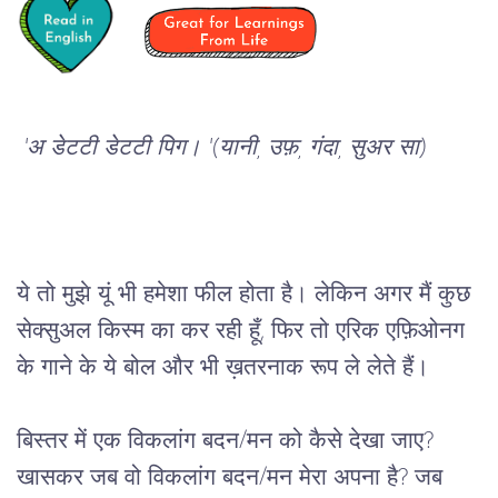
'
अ
डेटटी
डेटटी
पिग।
 '(
यानी
, 
उफ़
, 
गंदा
, 
सुअर
सा
)  
ये
तो
मुझे
यूं
भी
हमेशा
फील
होता
है।
लेकिन
अगर
मैं
कुछ
सेक्सुअल
किस्म
का
कर
रही
हूँ
, 
फिर
तो
एरिक
एफ़िओनग
के
गाने
के
ये
बोल
और
भी
ख़तरनाक
रूप
ले
लेते
हैं।
बिस्तर
में
एक
विकलांग
बदन
/
मन
को
कैसे
देखा
जाए
? 
खासकर
जब
वो
विकलांग
बदन
/
मन
मेरा
अपना
है
? 
जब