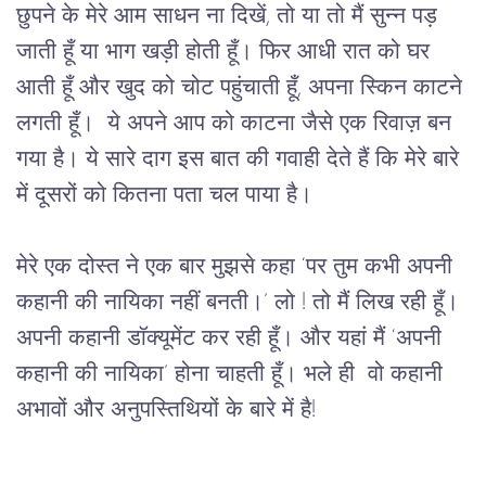
छुपने
के
मेरे
आम
साधन
ना
दिखें,
तो
या
तो
मैं
सुन्न
पड़
जाती
हूँ
या
भाग
खड़ी
होती
हूँ।
फिर
आधी
रात
को
घर
आती
हूँ
और
खुद
को
 चोट पहुंचाती हूँ, अपना स्किन 
काटने
लगती
हूँ।
ये
अपने
आप
को
काटना
जैसे
एक
रिवाज़
बन
गया
है।
ये
सारे
दाग
इस
बात
की
गवाही
देते
हैं
कि
मेरे
बारे
में
दूसरों
को
कितना
पता
चल
पाया
है।
मेरे
एक
दोस्त
ने
एक
बार
मुझसे
कहा
 ‘
पर
तुम
कभी
अपनी
कहानी
की
नायिका
नहीं
बनती।
’ 
लो 
! 
तो
मैं
लिख
रही
हूँ।
अपनी
कहानी
डॉक्यूमेंट
कर
रही
हूँ।
और
यहां
मैं
 ‘
अपनी
कहानी
की
नायिका
’ 
होना
चाहती
हूँ।
भले
ही
वो कहानी
अभावों और अनुपस्तिथियों के बारे में है!