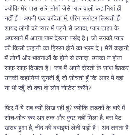
क्योंकि
मेरे
पास
 सारे 
लोगों
जैसे
प्यार
वाली
कहानियां
ही
नहीं
हैं।
अपनी
एक
कविता
में
, 
एरिन
स्लॉटर
लिखती
हैं
-  
शायद
लोगों
को
प्यार
में
पड़ने
से
 ज़्यादा, 
प्यार
टाइप
के
अफसाने
में
अपना
नाम
देखना
पसंद
है।
जो
उनको
प्यार
की
किसी
कहानी
का
हिस्सा
होने
का
भ्रम
दे।
मेरी
कहानी
में लोगों और भावनाओं के होने से ज़्यादा, उनका न होना 
साफ़ साफ़ दिखता है।
जब
मैं
अपने
दोस्तों
के
साथ
बैठकर
उनकी
कहानियां
सुनती
हूँ
, 
तो
सोचती
हूँ
कि
अगर
मैं
वहां
ना
भी
रहूँ,
तो
क्या
वो
लोग
नोटिस
करेंगे
?
फिर
मैं
ये
सब
क्यों
लिख
रही
हूं
? 
क्योंकि
लड़कों
के
बारे
में
सोच
-
सोच
कर
अब
तक
 और कुछ नहीं मिला है, 
बस
पेट
खराब
हुआ
है,
नींद
की
दवाइयां
लेनी
पड़ी
हैं।
अब
लगता
है