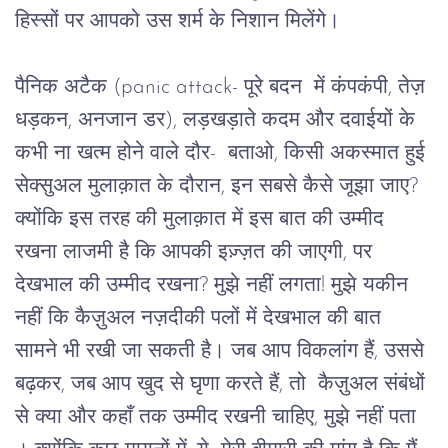
हिस्सों
पर
आपको
उस
शर्म
के
निशान
मिलेंगे।
पैनिक
अटैक
 (panic attack- 
पूरे
बदन 
में
कंपकंपी
, 
तेज़
धड़कन
, 
अनजान
डर
), 
लड़खड़ाते
कदम
और
दवाईयों
के
कभी
ना
खत्म
होने
वाले
दौर
-  
बताओ
, 
किसी
अकस्मात
हुई
सेक्सुअल
मुलाक़ात के दौरान, इन
सबसे कैसे जूझा जाए
? 
क्योंकि
इस
तरह
की मुलाक़ात में
इस बात की उम्मीद 
रखना लाजमी है कि आपकी इज़्ज़त की जाएगी
, 
पर
देखभाल
की उम्मीद रखना
? 
मुझे
नहीं
लगता
! 
मुझे
यकीन
नहीं
कि
कैज़ुअल
नज़दीकी
पलों
में
देखभाल
की
बात
सामने
भी रखी जा सकती है।
जब
आप
विकलांग
हैं
, 
उससे 
बढ़कर, जब आप खुद
से
घृणा
करते
हैं,
तो
कैज़ुअल
संबंधों
से
 क्या और 
कहाँ तक
उम्मीद
रखनी
चाहिए
, 
मुझे
नहीं पता 