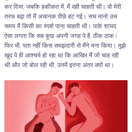
कर
दिया,
जबकि
हकीकत
में,
मैं
वही
चाहती
थी।
वो
मेरी
तरफ
बढ़ा
तो
मैं
अचानक
पीछे
हट
गई।
सच
मानो
उस
समय
मैं
किसी
का
स्पर्श
पाना
चाहती
थी।
 पाके शायद 
ऐसा लगता कि सब कुछ अपनी जगह पे है, ठीक ठाक l 
फिर भी, 
पता
नहीं
किस
समझदारी
से
मैंने
मना
किया।
मुझे
खुद
पे
ही
आश्चर्य
हो
रहा
था
कि
आखिर
मैं
जो
चाह
रही
थी
और
जो
बोल
रही
थी
, 
उनमें
इतना
अंतर
क्यों
था।