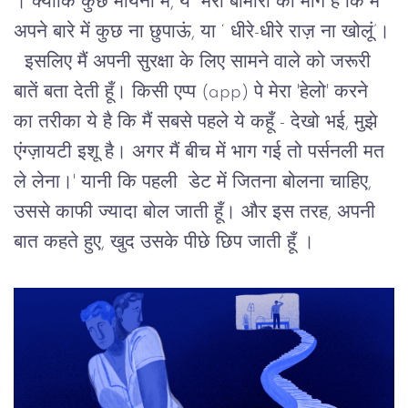
। क्योंकि
कुछ
मायनों
में, ये
मेरी
बीमारी
की
मांग
है
कि
मैं
अपने
बारे
में
कुछ
ना
छुपाऊं
, 
या ‘
धीरे
-
धीरे
राज़
ना
खोलूं
’
।
इसलिए
मैं
अपनी
सुरक्षा
के
लिए
सामने
वाले
को
जरूरी
बातें
बता
देती
हूँ।
किसी
एप्प
 (app) 
पे
मेरा
 '
हेलो
' 
करने
का
तरीका
ये
है
कि
मैं
सबसे
पहले
ये
कहूँ
 - 
देखो
भई
, 
मुझे
एंग्ज़ायटी
इशू
है।
अगर
मैं
बीच
में
भाग
गई
तो
पर्सनली
मत
ले
लेना।
' 
यानी
कि
पहली 
डेट
में
जितना
बोलना
चाहिए,
उससे
काफी
ज्यादा
बोल
जाती
हूँ।
 और इस तरह, अपनी 
बात कहते हुए, खुद उसके पीछे छिप जाती हूँ 
।