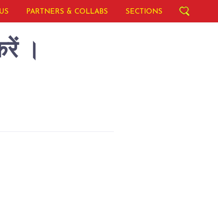
US
PARTNERS & COLLABS
SECTIONS
रें ।