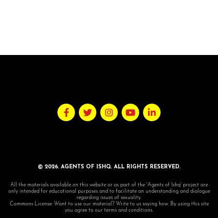
© 2026. AGENTS OF ISHQ. ALL RIGHTS RESERVED.
All the materials available on this website or as part of the 'Agents of Ishq' project are
only intended for educational purposes and to facilitate an understanding and dialogue
regarding issues of sexuality.
Commons License: Want to use our material? Write to us saying how. By using this site
you agree to our terms and conditions.