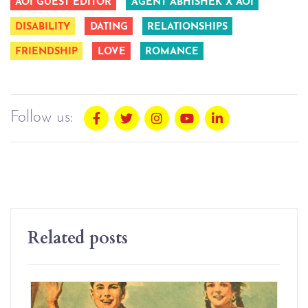
AOI GUEST EDITOR
AGENT ABHISHEK X AOI
DISABILITY
DATING
RELATIONSHIPS
FRIENDSHIP
LOVE
ROMANCE
Follow us:
Related posts