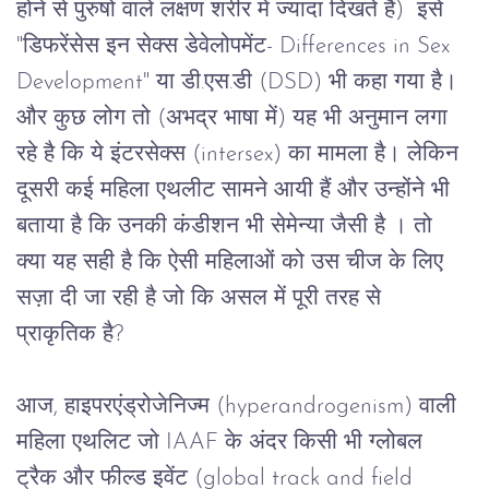
होने
से
पुरुषों
वाले
लक्षण
शरीर
में
ज्यादा
दिखते
हैं
)  
इसे
"
डिफरेंसेस
इन
सेक्स
डेवेलोपमेंट
- Differences in Sex 
Development" 
या
डी
.
एस
.
डी
 (DSD) 
भी
कहा
गया
है।
और
कुछ
लोग
तो
 (
अभद्र
भाषा
में
) 
यह
भी
अनुमान
लगा
रहे
है
कि
ये
इंटरसेक्स
 (intersex) 
का
मामला
है।
लेकिन
दूसरी
कई
महिला
एथलीट
सामने
आयी
हैं
और
उन्होंने
भी
बताया
है
कि
उनकी
कंडीशन
भी
सेमेन्या
जैसी
है
।
तो
क्या
यह
सही
है
कि
ऐसी
महिलाओं
को
उस
चीज
के
लिए
सज़ा
दी
जा रही है
जो
कि
असल
में
पूरी
तरह
से
प्राकृतिक
है
?
आज
, 
हाइपरएंड्रोजेनिज्म
 (hyperandrogenism) 
वाली
महिला
एथलिट
जो
 IAAF 
के
अंदर
किसी
भी
ग्लोबल
ट्रैक और
फील्ड
इवेंट
 (global track and field 