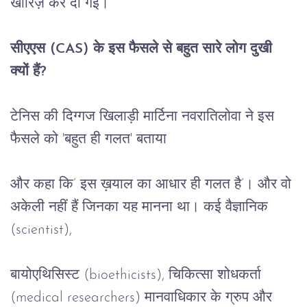
खारिज़
कर
दी
गई।
सीएएस
 (CAS) 
के
इस
फैसले
से
बहुत
सारे
लोग
दुखी
क्यों
हैं
?
टेनिस
की
दिग्गज
खिलाड़ी
मार्टिना
नवरातिलोवा
ने
इस
फैसले
को
 '
बहुत
ही
गलत
' बताया
और
 कहा कि’ इस ख़याल का आधार ही गलत है’
।
और
वो
अकेली
नहीं
हैं
जिनका
यह
मानना
था।
कई
वैज्ञानिक
(scientist),
बायोएथिसिस्ट
 (bioethicists), 
चिकित्सा
शोधकर्ता
(medical researchers) 
मानवाधिकार
के
ग्रुप
और