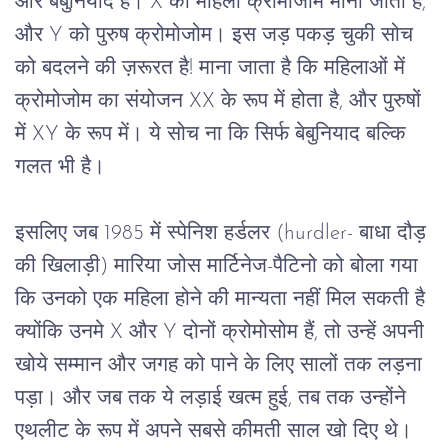
और
बेबुनियाद
है।
 X 
को
महिला
क्रोमोजोम
माना
जाता
है
, 
और
 Y 
को
पुरुष
क्रोमोजोम।
इस
जड़
पकड़
चुकी
सोच
को
बदलने
की
ज़रूरत
है
! 
माना
जाता
है
कि
महिलाओं
में
क्रोमोजोम
का
संयोजन
 XX 
के
रूप
में
होता
है
, 
और
पुरुषों
में
 XY 
के
रूप
में।
ये
सोच
ना
कि
सिर्फ
बेबुनियाद
बल्कि
गलत
भी
है।
इसलिए
जब
 1985 
में
स्पेनिश
हर्डलर
 (hurdler- 
बाधा
दौड़
की
खिलाड़ी
) 
मारिया
जोस
मार्टिनेज
-
पैटिनो
को
बोला
गया
कि
उनको
एक
महिला
होने
की
मान्यता
नहीं
मिल
सकती
है
क्योंकि
उनमे
 X 
और
 Y 
दोनों
क्रोमोसोम
हैं
, 
तो
उन्हें
अपनी
खोये
सम्मान
और
जगह
को
पाने
के
लिए
सालों
तक
लड़ना
पड़ा।
और
जब
तक
ये
लड़ाई
खत्म
हुई
, 
तब
तक
उन्होंने
एथलीट
के
रूप
में
अपने
सबसे
कीमती
साल
खो
दिए
थे।