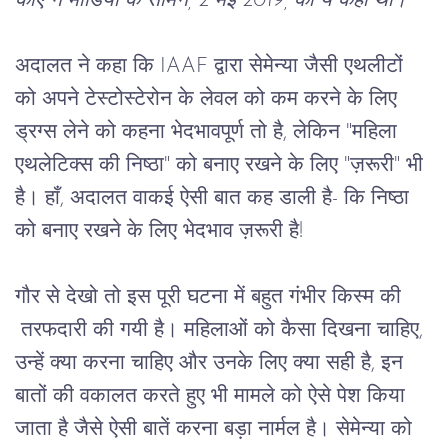
कोए
ने
मीडिया
के
सामने
, 2 
मई
 2019, 
को
ये
कहा
था।
अदालत
ने
कहा
कि
 IAAF 
द्वारा
सेमेन्या
जैसी
एथलीटों
को
अपने
टेस्टोस्टेरोन
के
लेवल
को
कम
करने
के
लिए
ड्रग्स लेने
को
कहना
भेदभावपूर्ण
तो
है
, 
लेकिन
 "
महिला
एथलेटिक्स
की
निष्ठा
" 
को
बनाए
रखने
के
लिए
 "
ज़रूरी
" 
भी
है।
हाँ
, 
अदालत
वाकई ऐसी बात कह डाली है- कि निष्ठा
को
बनाए
रखने
के
लिए
भेदभाव
ज़रूरी
है
!
गौर
से
देखो
तो
इस
पूरी
घटना
में
बहुत गंभीर किस्म की 
 तरफदारी की गयी है।
महिलाओं
को
कैसा
दिखना
चाहिए
, 
उन्हें
क्या करना
चाहिए
और
उनके
लिए
क्या
सही
है
, 
इन
बातों
की
वकालत
करते
हुए
भी
मामले
को
ऐसे
पेश
किया
जाता
है जैसे
ऐसी बातें करना बड़ा नार्मल है।
सेमेन्या
को