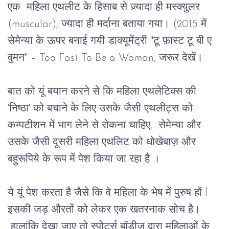
एक
महिला
एथलीट
के
हिसाब
से
ज़्यादा
ही
मस्क्युलर
(muscular), 
ज्यादा
ही
मर्दाना
बताया
गया।
 (2015 
में
सेमेन्या
के
ऊपर
बनाई
गयी
डाक्यूमेंट्री
 "
टू
फ़ास्ट
टू
बी
ए
वुमन
" – Too Fast To Be a Woman, 
जरूर
देखें।
बात को यूं बयान करने से कि
महिला
एथलेटिक्स
की
'
निष्ठा
' 
को
बचाने
के
लिए
उसके
जैसी
एथलीट्स
को
कम्पटीशन
में
भाग
लेने
से रोकना
चाहिए
,  
सेमेन्या
और
उसके
जैसी
दूसरी
महिला
एथलिट
को
धोखेबाज़
और
बहुरूपिये
के
रूप
में
पेश
किया जा रहा है ।
ये
यूं पेश करता है जैसे कि वे महिला के भेष में पुरुष हों l
इसकी जड़ औरतों को लेकर एक खतरनाक सोच है।
 हालांकि देखा जाए तो 
स्पोर्ट्स बॉडीज
द्वारा
महिलाओं
के