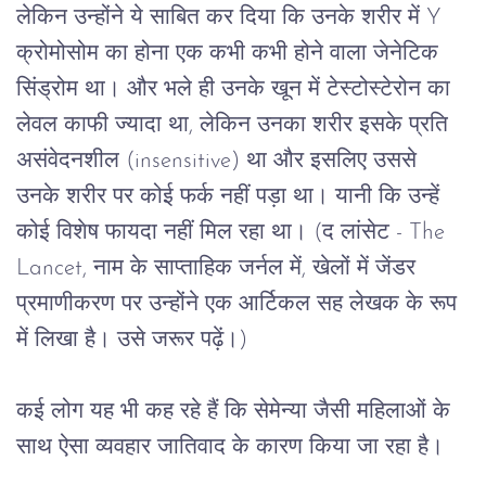
लेकिन
उन्होंने
ये
साबित
कर
दिया
कि
उनके
शरीर
में
 Y 
क्रोमोसोम
का
होना
एक
कभी कभी होने वाला
जेनेटिक
सिंड्रोम
था।
और
भले
ही
उनके
खून
में
टेस्टोस्टेरोन
का
लेवल
काफी
ज्यादा
था
, 
लेकिन
उनका
शरीर
इसके
प्रति
असंवेदनशील
 (insensitive) 
था
और
इसलिए
उससे
उनके
शरीर
पर
कोई
फर्क
नहीं
पड़ा
था।
यानी
कि
उन्हें
कोई
विशेष
फायदा
नहीं
मिल
रहा
था।
 (
द
लांसेट
 - The 
Lancet, 
नाम
के
साप्ताहिक
जर्नल
में
, 
खेलों
में
जेंडर
प्रमाणीकरण
पर
उन्होंने
एक
आर्टिकल
सह लेखक के रूप 
में लिखा है।
उसे
जरूर
पढ़ें।
)
कई
लोग
यह
भी
कह
रहे
हैं
कि
सेमेन्या
जैसी
महिलाओं
के
साथ
ऐसा
व्यवहार
जातिवाद
के
कारण
किया
जा
रहा
है।