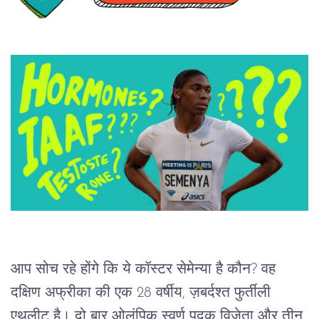
आप
सोच
रहे
होंगे
कि
ये
कॉस्टर
सेमेन्या
है
कौन
? 
वह
दक्षिण
अफ्रीका
की
एक 
28 
वर्षीय,
ज़बर्दश्त
फुर्तीली
एथलीट है।
दो
बार
ओलंपिक
स्वर्ण
पदक
विजेता
और
तीन