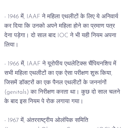
- 1946 
में
, IAAF 
ने
महिला
एथलीटों
के
लिए
ये
अनिवार्य
कर
दिया
कि
उनको
अपने
महिला
होने
का
प्रमाण
पत्र
देना
पड़ेगा।
दो
साल
बाद
 IOC 
ने
भी
यही
नियम
अपना
लिया।
- 1966 
में
, IAAF 
ने
यूरोपीय
एथलेटिक्स
चैंपियनशिप
में
सभी
महिला
एथलीटों
का
एक
ऐसा
परीक्षण
शुरू
किया
, 
जिसमें
डॉक्टरों
का
एक
पैनल
एथलीटों
के
जननांगों
(genitals) 
का
निरीक्षण
करता
था।
कुछ
दो
साल
चलने
के
बाद
इस
नियम
पे
रोक
लगाया
गया।
- 1967 
में
, 
अंतरराष्ट्रीय
ओलंपिक
समिति