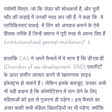
पयोष्णी
मित्रा
, 
जो
कि
जेंडर
की
शोधकर्ता
हैं
, 
और
दुती
चाँद
की
लड़ाई
में
उनकी
मदद
कर
रही
हैं
, 
ने
कहा
कि
 ये 
प्रतिक्रियाएं वाकई  में लिंग को अपाहज बनाने के ऐसे 
हिंसक तरीके हैं जिन्हें समाज ने पूरी तरह से अपना लिए हैं
(institutionalized genital mutilation)" 
।
हालांकि
 CAS 
ने
अपने
फैसले
में
ये
माना
है
कि
डी
.
एस
.
डी
(Disorders of sex development- DSD) 
एथलीटों 
के
ऊपर
हार्मोन
उपचार
करने
से
खतरनाक
साइड
इफेक्ट्स
हो
सकते
हैं।
लेकिन
इसके
बावजूद
, 
उनका
अभी
भी
यही कहना
है
कि
कोमपेटिशन
में
भाग
लेने
के
लिए
महिलाओं
को
इस
से
गुजरना
ही
पड़ेगा।
इस
फैसले
का
असर
बाकी सभी
महिला
खिलाड़ियों
पर
भी
पड़ेगा
, 
क्योंकि