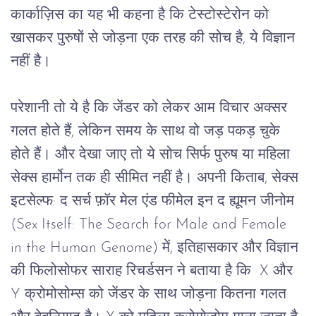
कार्काज़िस
का
यह
भी
कहना
है
कि
टेस्टोस्टेरोन
को
खासकर
पुरुषों
से
जोड़ना
एक
तरह
 की 
सोच है, ये विज्ञान 
नहीं है।
परेशानी
तो
ये
है
कि
जेंडर
को
लेकर
आम
विचार
अक्सर
गलत
होते
हैं
, 
लेकिन
समय
के
साथ
वो
जड़
पकड़
चुके
होते
हैं।
और
देखा
जाए
तो
ये
सोच
सिर्फ
पुरुष
या
महिला
सेक्स
हार्मोन
तक
ही
सीमित
नहीं
है।
अपनी
किताब
, 
सेक्स
इटसेल्फ
: 
द
सर्च
फ़ॉर
मेल
एंड
फीमेल
इन
द
ह्यूमन
जीनोम
(Sex Itself: The Search for Male and Female 
in the Human Genome) 
में
, 
इतिहासकार
और
विज्ञान
की
फिलोसोफर
साराह
रिचर्डसन
ने
बताया
है
कि
  X 
और
Y 
क्रोमोसोम्स
को
जेंडर
के
साथ
 जोड़ना 
कितना
गलत