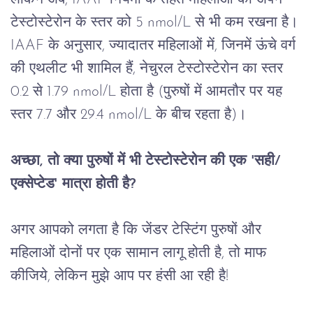
टेस्टोस्टेरोन
के
स्तर
को
 5 nmol/L 
से
भी
कम
रखना
है।
IAAF 
के
अनुसार
, 
ज्यादातर
महिलाओं
में
, 
जिनमें
ऊंचे
वर्ग
की
एथलीट
भी
शामिल
हैं
, 
नेचुरल
टेस्टोस्टेरोन
का
स्तर
0.2 
से
 1.79 nmol/L 
होता
है
 (
पुरुषों
में
आमतौर
पर
यह
स्तर
 7.7 
और
 29.4 nmol/L 
के
बीच
रहता
है
)
।
अच्छा
, 
तो
क्या
पुरुषों
में
भी
टेस्टोस्टेरोन
की
एक
 '
सही
/
एक्सेप्टेड
' 
मात्रा
होती
है
?
अगर
आपको
लगता
है
कि
जेंडर
टेस्टिंग
पुरुषों
और
महिलाओं
दोनों पर एक सामान लागू होती है
, 
तो
माफ
कीजिये,
लेकिन
मुझे
आप
पर
हंसी
आ
रही
है
!