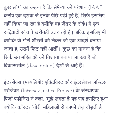
कुछ
लोगों
का
कहना
है
कि
सेमेन्या
को
परेशान
 (IAAF 
करीब
एक
दशक
से
इनके
पीछे
पड़ी
हुई
है
) 
सिर्फ
इसलिए
नहीं
किया
जा
रहा
है
क्योंकि
वह
जेंडर
के
संबंध
में
एक
रूढ़िवादी
सोच
पे
खरीनहीं
उतर
रहीं
हैं।
बल्कि
इसलिए
भी
क्योंकि
वो
गोरी औरतों को लेकर जो एक आदर्श बनाया 
जाता है, उसमें फिट नहीं आतीं।
कुछ
का
मानना
है
कि
सिर्फ
उन
महिलाओं
को
निशाना
बनाया
जा
रहा
है
जो
विकासशील
 (developing) 
देशों
से
आई
हैं।
इंटरसेक्स
 (
मध्यलिंगी
) 
एक्टिविस्ट
और
इंटरसेक्स
जस्टिस
प्रोजेक्ट
 (Intersex Justice Project) 
के
संस्थापक
, 
पिजों
पडोनिस
ने
कहा
, "
मुझे
लगता
है
यह
सब
इसलिए
हुआ
क्योंकि
कॉस्टर
 ‘
गोरी’
महिलाओं
से
काफी
तेज़
दौड़ती
है