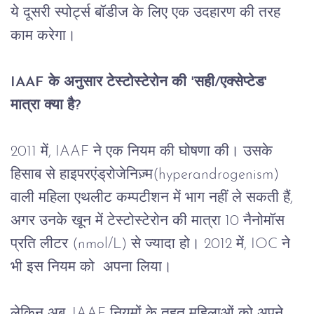
ये
दूसरी
स्पोर्ट्स
बॉडीज
के
लिए
एक
उदहारण
की
तरह
काम
करेगा।
IAAF 
के
अनुसार
टेस्टोस्टेरोन
की
 '
सही
/
एक्सेप्टेड
' 
मात्रा
क्या
है
?
2011 
में
, IAAF 
ने
एक
नियम
की
घोषणा
की।
उसके
हिसाब
से
हाइपरएंड्रोजेनिज़्म
(hyperandrogenism) 
वाली
महिला
एथलीट
कम्पटीशन
में
भाग
नहीं
ले
सकती
हैं
, 
अगर
उनके
खून
में
टेस्टोस्टेरोन
की
मात्रा
 10 
नैनोमॉस
प्रति
लीटर
 (nmol/L) 
से
ज्यादा
हो।
 2012 
में
, IOC 
ने
भी
इस
नियम
को
अपना
लिया।
लेकिन
अब
, IAAF 
नियमों
के
तहत
महिलाओं
को
अपने