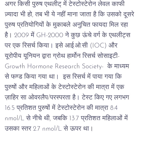
अगर
किसी
पुरुष
एथलीट्
में
टेस्टोस्टेरोन
लेवल
काफी
ज़्यादा
भी
हो
, 
तब
भी
ये
नहीं
माना
जाता
है
कि
उसको
दूसरे
पुरुष
प्रतियोगियों
के
मुकाबले
अनुचित
फायदा
मिल
रहा
है।
 2009 
में
 GH-2000 
ने
कुछ
ऊंचे
वर्ग
के
एथलीट्स
पर
एक
रिसर्च
किया।
इसे
आई
.
ओ
.
सी
 (IOC) 
और
यूरोपीय
यूनियन
द्वारा
ग्रोथ
हार्मोन
रिसर्च
सोसाइटी
- 
Growth Hormone Research Society-  
के
माध्यम
से
फण्ड
किया
गया
था।
इस
रिसर्च
में
पाया
गया
कि
पुरुषों
और
महिलाओं
के
टेस्टोस्टेरोन
की
मात्रा
में
एक
ज़ाहिर
सा
ओवरलैप
/
परस्परता
है।
टेस्ट
किए
गए
लगभग
16.5 
प्रतिशत
पुरुषों
में
टेस्टोस्टेरोन
की
मात्रा
 8.4 
nmol/L 
से
नीचे
थी
, 
जबकि
 13.7 
प्रतिशत
महिलाओं
में
उसका
स्तर
 2.7 nmol/L 
से
ऊपर
था।