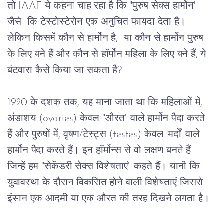
तो
 IAAF 
ये
कहना
चाह
रहा
है
कि
 "
पुरुष
सेक्स
हार्मोन
" 
जैसे
कि
टेस्टोस्टेरोन
एक
अनुचित
फायदा
देता
है।
लेकिन
किसमें
कौन
से
हार्मोन
है, 
या
कौन
से
हार्मोन
पुरुष
के
लिए
बने
हैं और
कौन
से
हॉर्मोन
महिला
के
लिए
बने
हैं
, 
ये
बंटवारा
कैसे
किया
जा
सकता
है
?
1920 
के
दशक
तक
, 
यह
माना
जाता
था
कि
महिलाओं
में
, 
अंडाशय
 (ovaries) 
केवल
 "
औरत
" 
वाले
हार्मोन
पैदा
करते
हैं
और
पुरुषों
में
, 
वृषण
/
टेस्ट्स
 (testes) 
केवल
 '
मर्दों
' 
वाले
हार्मोन
पैदा
करते
हैं।
इन
हॉर्मोन्स
से
वो
लक्षण
बनते
हैं
जिन्हें
हम
 "
सेकेंडरी
सेक्स
विशेषताएं
" 
कहते
हैं।
यानी
कि
युवावस्था
के
दौरान
विकसित
होने
वाली
विशेषताएं
जिससे
इंसान
एक
आदमी
या
एक
औरत
की
तरह
दिखने
लगता
है।