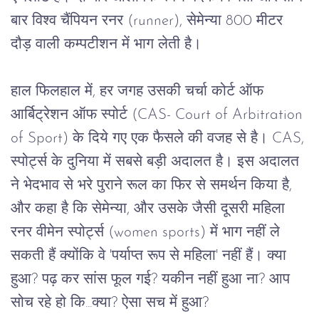
बार
विश्व
चैंपियन
रनर
 (runner), 
सेमेन्या
 800 
मीटर
दौड़
वाली कम्पटीशन
में
भाग
लेती
है।
हाल
फिलहाल
में
, 
हर
जगह
उसकी
चर्चा
कोर्ट
ऑफ
आर्बिट्रेशन
ऑफ
स्पोर्ट
 (CAS- Court of Arbitration 
of Sport) 
के
दिये
गए
एक
फैसले
की
वजह
से
है।
 CAS, 
स्पोर्ट्स
के
दुनिया
में
सबसे
बड़ी
अदालत
है।
इस
अदालत
ने भेदभाव से भरे पुराने रूल का फिर से समर्थन किया है, 
और कहा
है
कि
सेमेन्या
, 
और
उसके
जैसी
दूसरी
महिला
रनर
वीमेन स्पोर्ट्स
 (women sports) 
में
भाग
नहीं
ले
सकती
हैं
क्योंकि
वे
 '
पर्याप्त
रूप
से
महिला
' 
नहीं
हैं।
क्या
हुआ
? पढ़ कर 
सांस फूल
गई
? 
यकीन
नहीं
हुआ
ना
? 
आप
सोच
रहे
हो
कि
...
क्या
? 
ऐसा
सच
में
हुआ
?