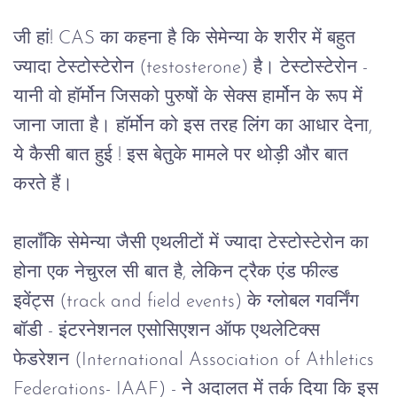
जी
हां!
 CAS 
का
कहना
है
कि
सेमेन्या
के
शरीर
में
बहुत
ज्यादा
टेस्टोस्टेरोन
 (testosterone) 
है।
टेस्टोस्टेरोन
 - 
यानी
वो
हॉर्मोन
जिसको
पुरुषों
के
सेक्स
हार्मोन
के
रूप
में
जाना
जाता
है।
हॉर्मोन
को
इस
तरह
लिंग
का
आधार
देना, 
ये कैसी बात हुई 
! 
इस
बेतुके
मामले
पर
थोड़ी
और
बात
करते
हैं।
हालाँकि
सेमेन्या
जैसी
एथलीटों
में
ज्यादा टेस्टोस्टेरोन
का
होना
एक
नेचुरल
सी
बात
है
, 
लेकिन
ट्रैक
एंड
फील्ड
इवेंट्स
 (track and field events) 
के
ग्लोबल
गवर्निंग
बॉडी
 - 
इंटरनेशनल
एसोसिएशन
ऑफ
एथलेटिक्स
फेडरेशन 
(International Association of Athletics 
Federations- IAAF) - 
ने
अदालत
में
तर्क
दिया
कि
इस