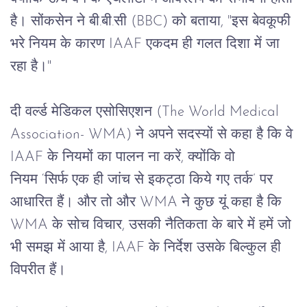
है।
सोंकसेन
ने
बी
.
बी
.
सी
 (BBC) 
को
बताया
, "
इस
बेवकूफी
भरे
नियम
के
कारण
 IAAF 
एकदम
ही
गलत
दिशा
में
जा 
रहा है।
"
दी
वर्ल्ड
मेडिकल
एसोसिएशन
 (The World Medical 
Association- WMA) 
ने
अपने
सदस्यों
से
कहा
है
कि
वे
IAAF 
के
नियमों
का
पालन
ना
करें
, 
क्योंकि
वो
नियम
 ‘
सिर्फ
एक
ही
जांच
से
इकट्ठा
किये
गए
तर्क
’ 
पर
आधारित
हैं।
और
तो
और
 WMA 
ने कुछ यूं कहा है कि
WMA 
के
सोच
विचार
, 
उसकी
नैतिकता
के
बारे
में
हमें
जो
भी
समझ
में
आया
है
, IAAF 
के
निर्देश
उसके
बिल्कुल
ही
विपरीत
हैं।