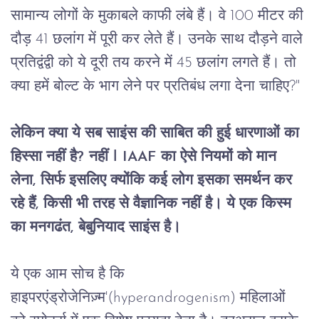
सामान्य
लोगों
के
मुकाबले
काफी
लंबे
हैं।
वे
 100 
मीटर
की
दौड़
 41 
छलांग
में
पूरी
कर
लेते
हैं।
उनके
साथ
दौड़ने
वाले
प्रतिद्वंद्वी
को
ये
दूरी
तय
करने
में
 45 
छलांग
लगते
हैं।
तो
क्या
हमें
बोल्ट
के
भाग
लेने
पर
प्रतिबंध
लगा
देना
चाहिए
?"
लेकिन
क्या
ये
सब
साइंस
की
साबित
की
हुई
धारणाओं
का
हिस्सा
नहीं
है
? 
नहीं l
 IAAF 
का
ऐसे
नियमों
को
मान
लेना
, 
सिर्फ
इसलिए
क्योंकि
कई
लोग
इसका
समर्थन
कर
रहे
हैं
, 
किसी
भी
तरह
से
वैज्ञानिक
नहीं
है।
ये
एक
किस्म
का
मनगढंत
, 
बेबुनियाद
साइंस
है।
ये
एक
आम
सोच
है
कि
हाइपरएंड्रोजेनिज़्म
'(hyperandrogenism) 
महिलाओं