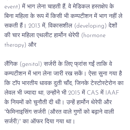
event) 
में
भाग
लेना
चाहती
हैं
, 
वे
मेडिकल
हस्तक्षेप
के
बिना
महिला
के रूप
में
किसी
भी
कम्पटीशन
में
भाग
नहीं
ले
सकती
हैं। 
2013 
में
, 
विकासशील
 (developing) 
देशों
की
चार
महिला
एथलीट
हार्मोन
थेरेपी
 (hormone 
therapy) 
और
लैंगिक
 (genital) 
सर्जरी
के
लिए
फ्रांस
गईं
ताकि
वे
कम्पटीशन
में
भाग
लेना
जारी
रख
सकें।
ऐसा
सुना
गया
है
कि
टॉप
भारतीय
धावक
दुती
चाँद
, 
जिनके
टेस्टोस्टेरोन
का
लेवल
भी
ज्यादा
था
, 
उन्होंने
भी
 2015 
में
 CAS 
में
 IAAF 
के नियमों
को
चुनौती
दी
थी।
उन्हें
हार्मोन
थेरेपी
और
"
फेमिनाइसिंग
सर्जरी
 (
औरत वाले गुणों को बढ़ाने वाली
सर्जरी
)" 
का
ऑफर
दिया
गया
था।