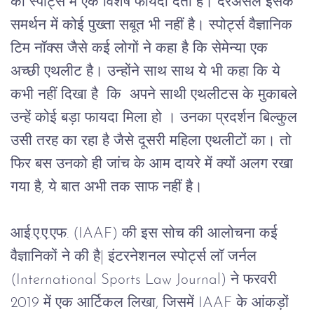
को
स्पोर्ट्स
में
एक
विशेष
फायदा
देता
है।
दरअसल
इसके
समर्थन
में
कोई
पुख्ता
सबूत
भी
नहीं
है।
स्पोर्ट्स
वैज्ञानिक
टिम
नॉक्स
जैसे
कई
लोगों
ने
कहा
है
कि
सेमेन्या
एक
अच्छी
एथलीट
है। उन्होंने साथ साथ ये भी कहा कि
ये
कभी
नहीं
दिखा
है  कि
अपने
साथी
एथलीटस
के
मुकाबले
उन्हें
कोई
बड़ा
फायदा
मिला
हो
।
उनका
प्रदर्शन
बिल्कुल
उसी
तरह
का
रहा
है
जैसे
दूसरी
महिला
एथलीटों
का।
तो
फिर
बस
उनको
ही
जांच
के
आम
दायरे
में
क्यों
अलग
रखा
गया
है
, 
ये
बात
अभी
तक
साफ
नहीं
है।
आई.ए.ए.एफ.
 (IAAF) 
की
इस
सोच
की
आलोचना
कई
वैज्ञानिकों
ने
की
है
| 
इंटरनेशनल
स्पोर्ट्स
लॉ
जर्नल
(International Sports Law Journal) 
ने
फरवरी
2019 
में
एक
आर्टिकल
लिखा
, 
जिसमें
 IAAF 
के
आंकड़ों