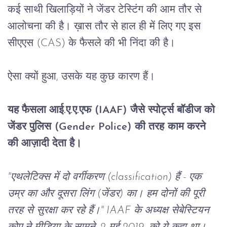
कई साथी
खिलाड़ियों
ने
जेंडर
टेस्टिंग
की
आम
तौर
से
आलोचना
की
है।
ख़ास तौर
से
हाल
ही
में
लिए
गए
इस 
सीएएस
 (CAS) 
के
फैसले
की
भी
निंदा
की
है।
ऐसा
क्यों
हुआ
, 
उसके
यह
कुछ
कारण
हैं।
यह
फैसला
आई
.
ए
.
ए
.
एफ
 (IAAF) 
जैसे
स्पोर्ट्स
बॉडीज
को
जेंडर
पुलिस
 (Gender Police) 
की
तरह काम
करने
की
आज़ादी
देता
है।
"
एथलेटिक्स
में
दो
वर्गीकरण
 (
classification)
हैं
 - 
एक
उम्र
का
और
दूसरा
लिंग
 (
जेंडर
) 
का।
हम
दोनों
की
पूरी
तरह
से
सुरक्षा
कर
रहे
हैं।
" IAAF 
के
अध्यक्ष
सेबेस्टियन