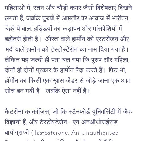
महिलाओं
में
, 
स्तन
और
चौड़ी
कमर
जैसी
विशेषताएं
दिखने
लगती
हैं
, 
जबकि
पुरुषों
में
आमतौर
पर
आवाज
में
भारीपन
, 
चेहरे
पे
बाल
, 
हड्डियों
का
कड़ापन
और
मांसपेशियों
में
बढ़ोतरी
होती
है।
 '
औरत
' 
वाले
हार्मोन
को
एस्ट्रोजन
और
'
मर्द
' 
वाले
हार्मोन
को
टेस्टोस्टेरोन
का
नाम
दिया
गया
है।
लेकिन
यह
जल्दी
ही
पता
चल
गया
कि
पुरुष
और
महिला
, 
दोनों
ही
दोनों
प्रकार
के
हार्मोन
पैदा
करते
हैं।
फिर
भी
, 
हॉर्मोन
का
किसी
एक
ख़ास
जेंडर
से
जोड़े
जाना
एक
आम
सोच
बन
गयी
है। जबकि ऐसा नहीं है।
कैटरीना
कार्काज़िस
, 
जो
कि
स्टैनफोर्ड
यूनिवर्सिटी
में
जैव
-
विज्ञानी
हैं
, 
और
टेस्टोस्टेरोन
 - 
एन
अनऑथोराईसड
बायोग्राफी
 (Testosterone: An Unauthorised 