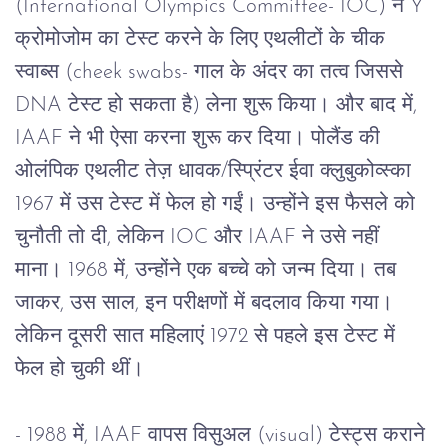
(International Olympics Committee- IOC) 
ने
 Y 
क्रोमोजोम
का
टेस्ट
करने
के
लिए
एथलीटों
के
चीक
स्वाब्स
 (cheek swabs- 
गाल
के
अंदर
का
तत्व
जिससे
DNA 
टेस्ट
हो
सकता
है
) 
लेना
शुरू
किया।
और
बाद
में
, 
IAAF 
ने
भी
ऐसा
करना
शुरू
कर
दिया।
पोलैंड
की
ओलंपिक
एथलीट
तेज़
धावक
/
स्प्रिंटर
ईवा
क्लुबुकोव्स्का
1967 
में
उस
टेस्ट
में
फेल
हो
गईं।
उन्होंने
इस
फैसले
को
चुनौती
तो
दी
, 
लेकिन
 IOC 
और
 IAAF 
ने
उसे
नहीं
माना।
 1968 
में
, 
उन्होंने
एक
बच्चे
को
जन्म
दिया।
तब
जाकर
, 
उस
साल
, 
इन
परीक्षणों
में
बदलाव
किया
गया।
लेकिन
दूसरी
सात
महिलाएं
 1972 
से
पहले
इस
टेस्ट
में
फेल
हो
चुकी
थीं।
- 1988 में, IAAF वापस विसुअल (visual) टेस्ट्स कराने