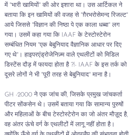
में
 "
भारी
खामियों
" 
की
ओर
इशारा
था।
उस
आर्टिकल
ने
बताया
कि
इन
खामियों
की
वजह
से
 "
ग़ैरभरोसेमन्द
रिजल्ट
" 
आये
जिससे
 "
विज्ञान
की
निष्ठा
पे
एक
काला
धब्बा
" 
लग
गया।
उसमें
कहा
गया
कि
 IAAF 
के
टेस्टोस्टेरोन
सम्बंधित
नियम
 "
एक
बेबुनियाद
वैज्ञानिक
आधार
पर
दिए
गए
थे
"
।
हाइपरएंड्रोजेनिज़्म
वाले
एथलीटों
को
मिडिल
डिस्टेंस
दौड़
में
फायदा
होता
है ?!
- IAAF 
के
इस
तर्क
को
दूसरे
लोगों
ने
भी
 "
पूरी
तरह
से
बेबुनियाद
" 
माना
है।
GH -2000 
ने
एक
जांच
की
, 
जिसके
प्रमुख
जांचकर्ता
पीटर
सोंकसेन
थे।
उसमें
बताया
गया
कि
सामान्य
पुरुषों
और
महिलाओं
के
बीच
टेस्टोस्टेरोन
का
जो
अंतर
मौज़ूद
है
, 
वह
अंतर
ऊंचे
वर्ग
के
एथलीटों
में
लागू
नहीं
होता
है।
क्योंकि
ऊँचे
वर्ग
के
एथलीटों
में
ओवरलैप
की
संभावना
होती