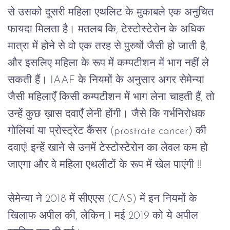
से
उसको दूसरी
महिला
एथलिट
के
मुकाबले
एक
अनुचित
फायदा
मिलता
है।
मतलब
कि
, 
टेस्टोस्टेरोन
के
अधिक
मात्रा
में
होने से
वो
एक
तरह
से
पुरुषों
जैसी
हो
जाती
है
, 
और
इसलिए
महिला
के
रूप
में
कम्पटीशन
में
भाग
नहीं
ले
सकती हैं।
 IAAF 
के
नियमों
के
अनुसार
अगर
सेमेन्या
जैसी
महिलाएँ
किसी
कम्पटीशन
में
भाग
लेना
चाहती
हैं
, 
तो
उन्हें
कुछ
ख़ास
दवाएँ
लेनी
होंगी।
जैसे
कि
गर्भनिरोधक
गोलियां
या
प्रोस्ट्रेट
कैंसर
 (prostrate cancer) 
की
दवाएं
! 
इन्हें
खाने
से
उनमें
टेस्टोस्टेरोन
का
लेवल
कम
हो
जाएगा
और
वे
महिला
एथलीटों
के
रूप
में
खेल
पाएंगी !!
सेमेन्या
ने
 2018 
में
सीएएस
 (CAS) 
में
इन
नियमों
के
खिलाफ
अपील
की
, 
लेकिन
 1 
मई
 2019 
को
ये
अपील