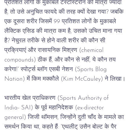
प्रतिशत
लोगों
के
मुकाबले
टेस्टोस्टेरोन
की
मात्रा
ज्यादा
है
, 
तो
उसे
अनुचित
फायदे
की
तरह
क्यों
देखा
गया
? 
जबकि
एक
दूसरा
शरीर
जिसमें
 99 
प्रतिशत
लोगों
के
मुकाबले
लैक्टिक
एसिड
की
मात्रा
कम
है
, 
उसको
उचित
माना
गया
है
? 
नेचुरल
तरीके
से
होने
वाली
शरीर
की
कौन
सी
प्रक्रियाएं
और
रासायनिक
मिश्रण
 (chemical 
compounds) 
ठीक
हैं
, 
और
कौन
से
नहीं
, 
ये
कौन
तय
करेगा
!” 
स्पोर्ट्स
ब्लॉग
एसबी
नेशन
 (Sports Blog 
Nation) 
में
किम
मक्कौले
 (Kim McCauley) 
ने
लिखा।
भारतीय
खेल
प्राधिकरण
 (Sports Authority of 
India- SAI) 
के
पूर्व
महानिदेशक
 (ex-director 
general) 
जिजी
थॉमसन
, 
जिन्होंने
दुती
चाँद
के
मामले
का
समर्थन
किया
था
, 
कहते
हैं
: “
एथलीट्
उसैन
बोल्ट
के
पैर