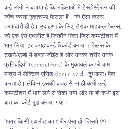
कई
लोगों
ने
बताया
है
कि
महिलाओं
में
टेस्टोस्टेरोन
की
जाँच
करना
एकतरफा
फैसला
है।
कि ऐसा करना 
तरफदारी ही है।
उदाहरण
के
लिए
, 
तैराक
माइकल
फेल्प्स
, 
जो
एक
ऐसे
एथलीट
हैं
जिन्होंने
जिस
-
जिस
कम्पटीशन
में
भाग
लिया
, 
हर
जगह
वर्ल्ड
रिकॉर्ड
बनाया।
फेल्प्स
के
टखने
/
एल्बो
में
डबल
-
जॉइंट
है
और
उनका
शरीर
उनके
प्रतिद्वंद्वियों
 (competitors) 
के
मुकाबले
काफी
कम
मात्रा
में
लैक्टिक
एसिड
 (lactic acid - 
दुग्धाम्ल
) 
पैदा
करता
है।
लेकिन
इसकी
वजह
से
ना
ही
कभी
उन्हें
कम्पटीशन
में
भाग
लेने
से
रोका
गया
और
ना
ही
कभी
इस
बात
का
कोई
मुद्दा
बनाया
गया।
“
अगर
किसी
एथलीट
का
शरीर
ऐसा
हो
, 
जिसमें
 99 