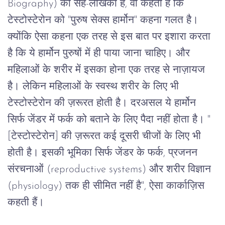
Biography) 
की
सह
-
लेखिका
हैं
, 
वो
कहती
हैं
कि
टेस्टोस्टेरोन
को
 "
पुरुष
सेक्स
हार्मोन
" 
कहना
गलत
है।
क्योंकि
ऐसा
कहना
एक
तरह
से
इस
बात
पर
इशारा
करता
है
कि
ये
हार्मोन
पुरुषों
में
ही
पाया
जाना
चाहिए।
और
महिलाओं
के
शरीर
में
इसका
होना
एक
तरह
से
नाज़ायज
है।
लेकिन
महिलाओं
के
स्वस्थ
शरीर
के
लिए
भी
टेस्टोस्टेरोन
की
ज़रूरत
होती
है।
दरअसल
ये
हार्मोन
सिर्फ
जेंडर
में
फर्क
को
बताने
के
लिए
पैदा
नहीं
होता
है।
 "
[
टेस्टोस्टेरोन
] 
की
ज़रूरत
कई
दूसरी
चीजों
के
लिए
भी
होती
है।
इसकी
भूमिका
सिर्फ
जेंडर
के
फर्क
, 
प्रजनन
संरचनाओं
 (reproductive systems) 
और
शरीर
विज्ञान
(physiology) 
तक
ही
सीमित
नहीं
है
", 
ऐसा
कार्काज़िस
कहती
हैं।