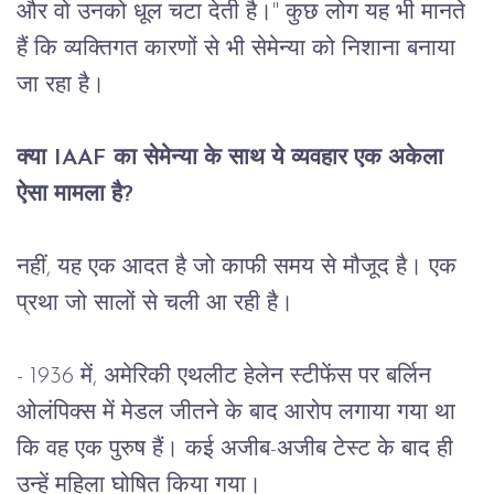
और
वो
उनको
धूल चटा
देती
है।
" 
कुछ
लोग
यह
भी
मानते
हैं
कि
व्यक्तिगत
कारणों
से
भी
सेमेन्या
को
निशाना
बनाया
जा
रहा
है।
क्या
 IAAF 
का
सेमेन्या
के
साथ
ये
व्यवहार
एक
अकेला
ऐसा
मामला
है
?
नहीं
, 
यह
एक
आदत
है
जो
काफी
समय
से
मौजूद
है।
एक
प्रथा
जो
सालों
से
चली
आ
रही
है।
- 1936 
में
, 
अमेरिकी
एथलीट
हेलेन
स्टीफेंस
पर
बर्लिन
ओलंपिक्स
में
मेडल
जीतने
के
बाद
आरोप
लगाया
गया
था
कि
वह
एक
पुरुष
हैं।
कई
अजीब
-
अजीब
टेस्ट
के
बाद
ही
उन्हें
महिला
घोषित
किया
गया।