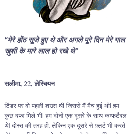
“मेरे होंठ सूजे हुए थे और अगले पूरे दिन मेरे गाल 
ख़ुशी के मारे लाल हो रखे थे”
सलीमा
, 22, 
लेस्बियन
टिंडर
पर
वो
पहली
शख्स
थी
जिससे
मैं
मैच
हुई
थी
l 
हम
कुछ
दफा
मिले
भी
l 
हम
दोनों
एक
दूसरे
के
साथ
कम्फर्टेबल
थे
l 
दोस्त
की
तरह
ही,
लेकिन
एक
दूसरे
से
फ़्लर्ट
भी
करते