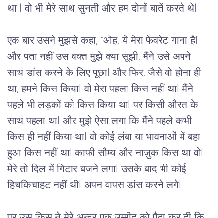
था 
l 
वो
भी
मेरे
साथ
सुनती
और
हम
दोनों
बातें
करते
थे
l
एक
बार
उसने
मुझसे
कहा
, “
ओह,
ये
मेरा
फेवरेट
गाना
है
l 
और
पता
नहीं
उस
वक्त
मुझे
क्या
सूझी
, 
मैंने
उसे
अपने
साथ
डांस
करने
के
लिए
पूछा
l 
और
फिर
, 
जैसे
वो
होना
ही
था
, 
हमने
किस
किया
l 
वो
मेरा
पहला
किस
नहीं
था
l 
मैंने
पहले
भी
लड़कों
को
किस
किया
था
l 
पर
किसी
औरत
के
साथ
पहला
था
l 
और
मुझे
ऐसा
लगा
कि
मैंने
पहले
कभी
किस
ही
नहीं
किया
था
l 
वो
कोई
लंबा
या
भावनाओं
में
बहा
हुआ
किस
नहीं
था
l 
काफी
सौम्य
और
नाज़ुक
किस
था
वो
l 
मेरे
तो
दिल
में
गिटार
बजने लगा
l 
उसके
बाद
 भी 
कोई
हिचकिचाहट
नहीं
थी
l 
अपन वापस
डांस
करने
लगे
l
पर
उस
किस
ने
मेरे
अन्दर
एक
उम्मीद
को
पैदा
कर
दी
 कि 