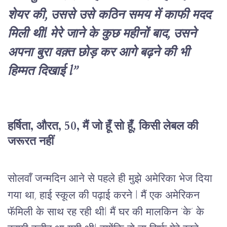
शेयर की, उससे उसे कठिन समय में काफी मदद 
मिली थीl मेरे जाने के कुछ महीनों बाद, उसने 
अपना बुरा वक़्त छोड़ कर आगे बढ़ने की भी 
हिम्मत दिखाई l”
हर्षिता
, औरत, 50, 
मैं
जो
हूँ
सो
हूँ
, 
किसी
लेबल
की
जरूरत
नहीं
सोलवाँ
जन्मदिन
आने
से
पहले
ही
मुझे
अमेरिका
भेज
दिया
गया
था,
हाई
स्कूल
की
पढ़ाई
करने 
l 
मैं
एक
अमेरिकन
फॅमिली
के
साथ
रह
रही
थी
l 
मैं
घर
की
मालकिन
 ‘
के
’ 
के