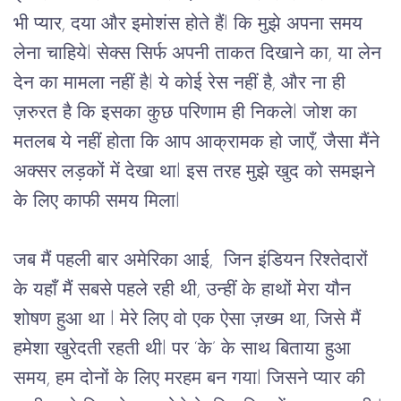
भी
प्यार
, 
दया
और
इमोशंस
होते
हैं
l 
कि मुझे
अपना
समय
लेना
चाहिये
l 
सेक्स
सिर्फ
अपनी
ताकत
दिखाने
का,
या
लेन
देन
का
मामला
नहीं
है
l ये 
कोई
रेस
नहीं
है
, 
और
ना
ही
ज़रुरत
है
कि
इसका
कुछ
परिणाम
ही
निकले
l 
जोश
का 
मतलब ये नहीं होता कि आप आक्रामक हो जाएँ
, 
जैसा
मैंने
अक्सर
लड़कों
में
देखा
था
l 
इस
तरह
मुझे
खुद
को
समझने
के
लिए
काफी
समय
मिला
l
जब
मैं
पहली
बार
अमेरिका
आई
,  
जिन
इंडियन
रिश्तेदारों
के
यहाँ
मैं
सबसे
पहले
रही
थी
, 
उन्हीं
के
हाथों
मेरा
यौन
शोषण
हुआ
था 
l 
मेरे
लिए
वो
एक
ऐसा
ज़ख्म
था,
जिसे
मैं
हमेशा
खुरेदती
रहती
थी
l 
पर
‘के’ के
साथ
बिताया
हुआ
समय,
हम
दोनों
के
लिए
मरहम
बन
गया
l 
जिसने
प्यार
की