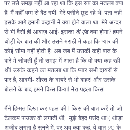
पर
उसे
समझ
नहीं
आ
रहा
था
कि
इस
सब
का
मतलब
क्या
है
l 
मैं
वहीँ
 धम्म से 
बैठ
गयी
l 
मेरे पसीने
छूट
रहे
थे
l 
पता
नहीं
इसके
आगे
हमारी
कहानी
में
क्या
होने
वाला
था
l 
मेरे
अन्दर
से
 भी वैसी ही 
आवाज़
आई
- 
इसका
दी
एंड
क्या
होगा
? 
हमने
थोड़ी
देर
बात
की
और
उसने
मराठी
में
कहा
कि
प्यार
की
कोई
सीमा
नहीं
होती
है
l 
अब
जब
मैं
उसकी
कही
बात
के
बारे
में
सोचती
हूँ
तो
समझ
में
आता
है
कि
वो
क्या
कह
रही
थी
l 
उसके कहने
का
मतलब
था
कि
प्यार
सभी
दायरों
से
पार
है
, 
आदमी
- 
औरत
के
दायरे
से
भी
बाहर
l 
और
उसके
बोलने
के
बाद
हमने
किस
किया
l 
मेरा
पहला
किस
l 
मैंने
हिम्मत
दिखा
कर
पहल
की 
l
किस
की
बात
करें
तो
जो
टेलकम
पाउडर
वो
लगाती
थी
,  
मुझे बेहद पसंद थाl
( 
थोड़ा
अजीब
लगता
है
सुनने
में
, 
पर
अब
क्या कहूं, ये बात 90 के 