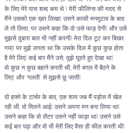
के लिए मेरे पास शब्द कम थे l 
मेरी
फीलिंग्स
की
मदद
से
मैंने
उसको
एक
ख़त
लिखा
l 
उसने
काफी
मनमुटाव
के
बाद
ले
तो
लिया,
पर
उसने
कहा
कि
वो
उसे
फाड़
देगी
l 
और
उसे
मुझसे
दुबारा
बात
 भी 
नहीं
करनी
l 
मेरा
दिल
टूट
कर
बिखर
गया
l पर मुझे लगता था कि उसके दिल में कुछ कुछ होता 
है मेरे लिएl कई बार मैंने उसे, मुझे घूरते हुए देखा थाl 
वो 
कुछ न कुछ बहाने करती थी, मेरी बगल में बैठने के 
लिएl और ‘गलती’ से मुझसे छू जातीl   
दो
हफ्ते
के
टार्चर
के
बाद
, 
एक
शाम
जब
मैं
पड़ोस
में
खेल
रही
थी,
वो
मिलने
आई
l 
उसने
अपना
मन
बना
लिया
था
l 
उसने
कहा
कि
वो
लैटर
उसने
नहीं
फाड़ा
था
l 
उसने
उसे
कई
बार
पढ़ा
और
वो
भी
मेरी
लिए
वैसा
ही
फील
करती
थी
l 