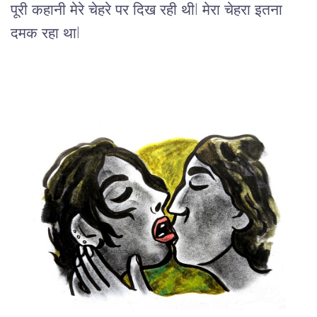
पूरी
कहानी
मेरे
चेहरे
पर
दिख
रही
थी
l 
मेरा
चेहरा
इतना
दमक
रहा
था
l