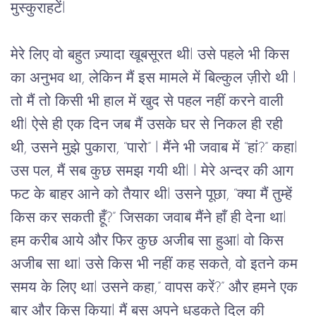
मुस्कुराहटें
l 
मेरे
लिए
वो
बहुत
ज़्यादा
खूबसूरत
थी
l 
उसे
पहले
भी
किस
का
अनुभव
था,
लेकिन
मैं
इस
मामले
में
 बिल्कुल ज़ीरो थी l 
तो
मैं
तो
किसी
भी
हाल
में
खुद
से
पहल
नहीं
करने
वाली
थी
l 
ऐसे
ही
एक
दिन
जब
मैं
उसके
घर
से
निकल
ही
रही
थी
, 
उसने
मुझे
पुकारा
, “
पारो
” l 
मैंने
भी
जवाब
में
 “
हां
?” 
कहा
l 
उस पल, मैं सब कुछ समझ गयी थीl l 
मेरे
अन्दर
की
आग
फट
के
बाहर
आने
को
तैयार
थी
l 
उसने
पूछा
, “
क्या
मैं
तुम्हें
किस
कर
सकती
हूँ
?” 
जिसका
जवाब
मैंने
हाँ
ही
देना
था
l 
हम
करीब
आये
और
फिर
कुछ
अजीब
सा
हुआ
l 
वो
किस
अजीब
सा
था
l 
उसे
किस
भी
नहीं
कह
सकते
, वो 
इतने
कम
समय
के
लिए
था
l 
उसने
कहा
,” 
वापस
करें
?” 
और
हमने
एक
बार
और
किस
किया
l 
मैं
बस
अपने
धड़कते
दिल
की