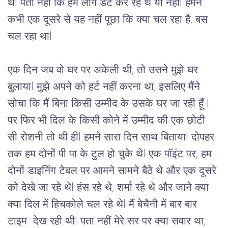
थे
l 
पता
नहीं
कि
हम
लोग
डेट
कर
रहे
थे
या
नहीं
l 
हमने
कभी
एक
दूसरे
से
यह
नहीं
पूछा
कि
क्या
चल
रहा
है
, 
बस
चल
रहा
था
l 
एक
दिन
जब
वो
घर
पर
अकेली
थी,
तो
उसने
मुझे
घर
बुलाया
l 
मुझे
अपने को हर्ट नहीं करना था,
इसलिए
मैं
ने 
सोचा कि मैं 
बिना
किसी
उम्मीद
के
उसके
घर
 जा रही हूँ l 
पर
 फिर भी दिल के किसी कोने में उम्मीद की एक छोटी 
सी रोशनी तो थी हीl 
हमने
सारा
दिन
साथ
बिताया
l 
दोपहर
तक
हम
दोनों
 पी पा के टुल 
हो
चुके
थे
l 
एक
पॉइंट
पर
, 
हम
दोनों
डाइनिंग
टेबल
पर
आमने
सामने
बैठे
थे
और
एक
दूसरे
को
देखे
जा
रहे
थे
l 
हंस
रहे
थे
, 
शर्मा
रहे
थे
और
जाने
क्या
क्या
दिल
में
हिचकोले
चल
रहे
थे
l 
मैं
बेचैनी
में
बार
बार
टाइम
देख
रही
थी
l पता नहीं मेरे सर पर क्या सवार था, 