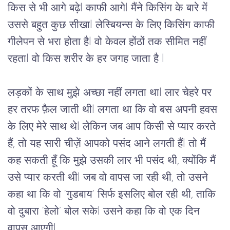
किस
से
भी
आगे
बढ़े
l 
काफी
आगे
l 
मैंने
किसिंग
के
बारे
में
उससे
बहुत
कुछ
सीखा
l 
लेस्बियन्स
के
लिए
किसिंग
काफी
गीलेपन से भरा होता है
l 
वो
केवल
होंठों
तक
सीमित
नहीं
रहता
l 
वो किस शरीर
के
हर
जगह
जाता है 
l
लड़कों
के
साथ
मुझे
अच्छा
नहीं
लगता
था
l 
लार
चेहरे
पर
हर
तरफ
फ़ैल
जाती
थी
l 
लगता
था
कि
वो
बस
अपनी
हवस
के
लिए
मेरे
साथ
थे
l 
लेकिन
जब
आप
किसी
से
प्यार
करते
हैं,
तो
यह
सारी
चीज़ें
आपको
पसंद
आने
लगती
हैं
l 
तो
मैं
कह
सकती
हूँ
कि
मुझे
उसकी
लार
भी
पसंद
थी,
क्योंकि
मैं
उसे
प्यार
करती
थी
l 
जब
वो
वापस
जा
रही
थी,
तो
उसने
कहा
था
कि
वो
 ‘
गुडबाय
’ 
सिर्फ
इसलिए
बोल
रही
थी,
ताकि
वो
दुबारा
 ‘
हेलो
’ 
बोल
सके
l 
उसने
कहा
कि
वो
एक
दिन
वापस
आएगी
l