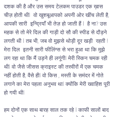
दशक की है और उस समय टेलकम पाउडर एक ख़ास 
चीज़ होती थी
l 
वो खुशबूआपको अपनी ओर खींच लेती है, 
आपकी सारी
इन्द्रियाँ
भी
तेज़
हो
जाती
हैं 
l 
है
ना
?
 उस 
महक से तो मेरे दिल की गाड़ी दो सौ की स्पीड से दौड़ने 
लगती थी l तब भी, जब वो मुझसे थोड़ी दूर खड़ी  रहती !
मेरा
दिल
इतनी सारी फीलिंग्स से भरा हुआ था कि मुझे 
लग रहा था कि मैं उड़ने ही लगूंगी
l 
मेरी
स्किन
चमक
रही
थी
l 
वो जैसे
जीसस
क्राइस्ट
की तस्वीरों में एक चमक 
नहीं होती है, वैसे ही
l 
वो
किस , मस्ती
के
समंदर
में
गोते
लगाने
का
मेरा
पहला
अनुभव
था
l 
क्योंकि
मेरी
ख्वाहिश
पूरी
हो
गयी
थी
l 
हम
दोनों
एक
साथ
बारह
साल
तक
रहे
 l 
काफी सालों बाद 