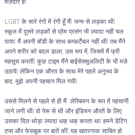
मज़ेदार 
है
l
LGBT 
के
सारे
रंगों
में
रंगी
हूँ मैं
l 
जन्म
से
लड़का
थी
l 
स्कूल
में
दूसरे
लड़कों
से
प्रेम
प्रसंग
भी
ज़्यादा
नहीं
चल
पाया
l 
मैं
अपनी
बॉडी
के
साथ
कम्फ़र्टेबल
नहीं
थी
l 
तब
मैंने
अपने
शरीर को
बदल डाला, उस रूप में, जिसमें मैं फ्री 
महसूस करती
l 
कुछ टाइम मैंने
बाईसेक्सुअलिटी के भी मज़े 
उठाये
l 
लेकिन
एक
औरत
के
साथ
मेरे
पहले
अनुभव
के
बाद,
मुझे
अपनी
पहचान
मिल
गयी
l 
उससे
 मिलने 
से
पहले
से
ही
मैं
लेस्बियन
के
रूप
में
पहचानी
जाने
लगी
थी
l 
वो
पेरू
से
थी
और
इंडियन
औरतें
के
लिए
उसका
दिल
थोड़ा
ज़्यादा
धक्
धक्
करता
था
l 
हमने
डेटिंग
एप्स
और
फेसबुक
पर
बातें
कीं
l 
यह
खतरनाक साबित
हो