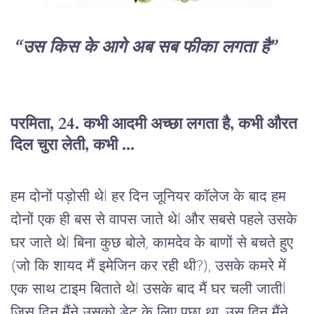
 “उस किस के आगे अब सब फीका लगता है”
परमिता
, 24. 
कभी
आदमी
अच्छा
लगता
है,
कभी
औरत
दिल
चुरा
लेती
,
 कभी ...
हम
दोनों
पड़ोसी
थे
l 
हर
दिन
जूनियर
कॉलेज
के
बाद
हम
दोनों
एक
ही
बस
से
वापस
जाते
थे
l 
और
सबसे
पहले
उसके
घर
जाते
थे
l 
बिना
कुछ
बोले
, 
कामदेव के बाणों से बचते हुए
(
जो कि
शायद
मैं
इमेजिन
कर
रही
थी?)
, 
उसके
कमरे
में
एक
साथ
टाइम
बिताते
थे
l 
उसके
बाद
मैं
घर
चली
जाती
l 
जिस
दिन
मैंने
उसको
डेट
के
लिए
पूछा
था
, 
उस
दिन
मैंने