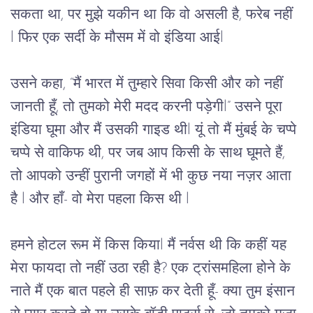
सकता
था
, 
पर
मुझे
यकीन
था
कि
वो
असली
है, फरेब नहीं 
l 
फिर
एक
सर्दी
के
मौसम
में
वो
इंडिया
आई
l 
उसने
कहा
, “
मैं
भारत
में
तुम्हारे
सिवा
किसी
और
को
नहीं
जानती
हूँ
, 
तो
तुमको
मेरी
मदद
करनी
पड़ेगी
l” 
उसने
पूरा
इंडिया
घूमा
और
मैं
उसकी
गाइड
थी
l यूं तो 
मैं
मुंबई
के
चप्पे
चप्पे
 से 
वाकिफ
थी,
पर
जब
आप
किसी
के
साथ
घूमते
हैं,
तो
आपको
उन्हीं पुरानी
जगहों
में भी
कुछ
नया
नज़र
आता 
है
 l 
और
हाँ
- 
वो मेरा
पहला
किस
थी
 l
हमने
होटल
रूम
में
किस
किया
l 
मैं
नर्वस
थी
कि
कहीं
यह
मेरा
फायदा
तो
नहीं
उठा
रही
है
? 
एक
ट्रांसमहिला
होने
के
नाते
मैं
एक
बात
पहले
ही
साफ़
कर
देती
हूँ
- 
क्या
तुम
इंसान