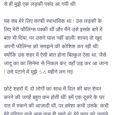
से
ही
मुझे
एक
लड़की
पसंद
आ
गयी
थी
l 
यह
 सब 
मेरे
लिए
काफी
स्वाभाविक
था 
l 
उस
लड़की
के
लिए
मेरी
फीलिंग्स
पक्की
थीं
और
मैंने
उसे
इसके
बारे
में
बता भी दिया, 
पर
उसने
घास
नहीं
डाली
l 
शायद
वो
खुद
अपनी
फीलिंग्स
को
समझने
की
कोशिश
कर
रही
थी
l 
क्योंकि
उस
शहर
में
ऐसी
बात
होना
बिल्कुल
 ऐसा था, जैसे 
जादू
 का का सिनेमा से निकल कर, वहाँ उड़ कर आ जाना 
l 
उसे
पटाने
में
मुझे
 5-6 
महीने
लग
गए
l 
छोटे
शहरों
में
, 
दो लोगों का साथ
में
दिल
की
बात
 शेयर 
करने
की
जगहें
बहुत
कम
होती
थीं
l 
हमें
एक
दूसरे
के
घर
रात
में
रुकने
की
आज़ादी
थी
, 
पर
हमेशा
कभी
उसके,
कभी
मेरे
परिवार
वाले
आस
पास
ही
रहते
थे
l मेरे प्यार को जताने 