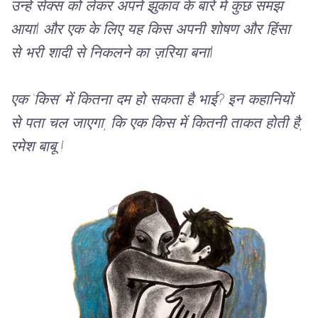
उन्हें सेक्स को लेकर अपने
 झुकाव के बारे में कुछ समझ 
आयाl
और
एक
के लिए
यह किस
 अपनी 
शोषण
और
हिंसा
से
भरी
शादी से
निकलने
का
ज़रिया
बना
l     
एक
 ‘
किस
’ 
में
कितना
दम हो सकता है भाई
? 
इन
कहानियों
से
पता
चल
जाएगा
, 
कि एक
किस
में
कितनी
ताकत
होती
है
, 
रमेश
बाबू
 !