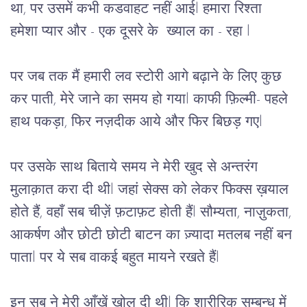
था,
पर
उसमें कभी
कडवाहट
नहीं
आई
l 
हमारा
रिश्ता
हमेशा
प्यार
और
 - 
एक
दूसरे
के
ख्याल का
 - 
रहा 
l
पर
जब
तक
मैं
हमारी
लव
स्टोरी
आगे
बढ़ाने
के
लिए
कुछ
कर
पाती, मेरे
जाने
का
समय
हो
गया
l 
काफी
फ़िल्मी
- 
पहले
हाथ
पकड़ा
, 
फिर
नज़दीक
आये
और
फिर
बिछड़
गए
l
पर
उसके
साथ
बिताये
समय
ने
मेरी
खुद
से
अन्तरंग
मुलाक़ात
करा
दी
थी
l 
जहां सेक्स को लेकर फिक्स ख़याल 
होते हैं,
वहाँ
सब
चीज़ें
फ़टाफ़ट
होती
हैं
l 
सौम्यता
, 
नाज़ुकता
, 
आकर्षण
और
छोटी
छोटी
बाटन
का
ज़्यादा
मतलब
नहीं बन 
पाता
l 
पर
 ये सब वाकई 
बहुत
मायने
रखते
हैं
l
इन
सब
ने
मेरी
आँखें
खोल
दी
थी
l 
कि
शारीरिक
सम्बन्ध
में