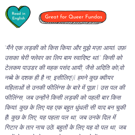
“
मैंने
एक
लड़की
को
किस
किया
और
मुझे
मज़ा
 आयाl 
उफ़!
उसका
चेरी
फ्लेवर
का
लिप
बाम स्वादिष्ट था
l” 
किसी को 
टेलकम
पाउडर
 की महक पसंद आयी, जैसे अदिति को(वो 
नब्बे के दशक ही है ना, इसीलिए!)l 
हमने
कुछ
क्वीयर
महिलाओं
से
 उनकी फीलिंग्स के बारे में 
पूछा
 l उस पल की 
फीलिंग्स, 
जब
उन्होंने
किसी
लड़की
को
पहली
बार
किस
किया
l 
कुछ
के
लिए
यह
एक
 बहुत 
धुंधली
सी
याद
 बन चुकी 
हैl 
कुछ
के
लिए
, 
यह
पहला
पल
था,
जब
उनके
दिल
में
गिटार
 के तार नाच उठेl 
बहुतों
के
लिए
यह
वो
पल
था,
जब