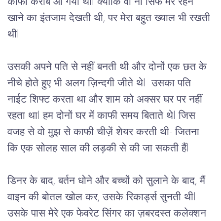
काफी
करीब
आ
गयी
थी
l 
क्योंकि
वो
ना सिर्फ
मेरे
रहने
खाने
का
इंतजाम
देखती
थी,
पर
मेरा
बहुत
ख्याल
भी
रखती
थी
l 
उसकी
अपने
पति
से
नहीं
बनती
थी
और
दोनों
एक
छत
के
नीचे
होते
हुए
भी
अलग
ज़िन्दगी
जीते
थे
l  
उसका
पति
नाईट
शिफ्ट
करता
था
और
शाम
को
अक्सर
घर
पर
नहीं
रहता
था
l 
हम
दोनों
घर
में
काफी
समय
बिताते
थे
l 
जिस
वजह
से
वो
मुझ से
काफी
चीज़ें
शेयर
करती
थी
- 
जितना
कि
एक
सोलह
साल
की
लड़की
से
की
जा
सकती
हैं
l  
डिनर
के
बाद
, 
बर्तन
धोने
और
बच्चों
को
सुलाने
के
बाद,
मैं
वाइन
की
बोतल
खोल
कर,
उसके
रिकार्ड्स
सुनती
थी
l 
उसके पास मेरे एक फेवरेट सिंगर का ज़बरदस्त कलेक्शन 