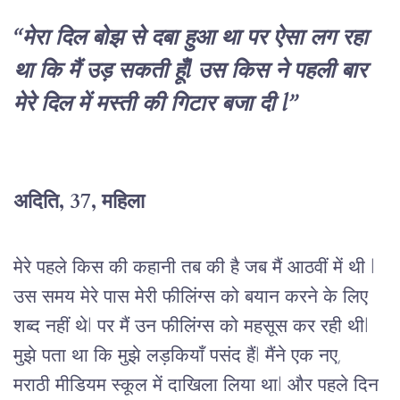
“
मेरा
दिल
बोझ
से
दबा
हुआ
था
पर
ऐसा
लग
रहा
था
कि
मैं
उड़
सकती
हूँ
l 
उस
किस
ने
पहली
बार
मेरे
दिल
में
मस्ती
की
गिटार
बजा दी 
l”
अदिति
, 37, 
महिला
मेरे
पहले
किस
 की 
कहानी
तब
की
है
जब
मैं
आठवीं
में
थी 
l 
उस
समय
मेरे
पास
मेरी
फीलिंग्स
को
बयान
करने
के
लिए
शब्द
नहीं
थे
l 
पर
मैं
उन
फीलिंग्स
को
महसूस
कर
रही
थी
l 
मुझे
पता
था
कि
मुझे
लड़कियाँ
पसंद
हैं
l 
मैंने
एक नए, 
मराठी
मीडियम
स्कूल
में
दाखिला
लिया
था
l 
और
पहले
दिन