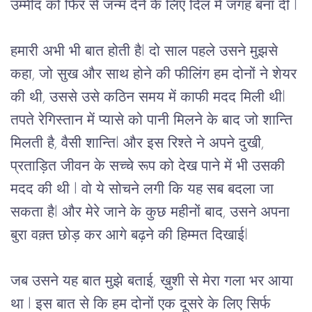
उम्मीद
को
फिर
से
जन्म
देने
के
लिए
दिल
में
जगह
बना
दी
 l 
हमारी
अभी
भी
बात
होती
है
l 
दो
साल
पहले
उसने
मुझसे
कहा
, 
जो
सुख
और
साथ
होने
की
फीलिंग
हम
दोनों
ने
शेयर
की थी,
उससे
उसे
कठिन
समय
में
काफी
मदद
मिली
थी
l 
तपते
रेगिस्तान
में
प्यासे
को
पानी
मिलने
के
बाद
जो
शान्ति
मिलती
है,
वैसी
शान्ति
l 
और इस रिश्ते ने अपने दुखी, 
प्रताड़ित जीवन के सच्चे रूप को देख पाने में भी उसकी 
मदद की थी 
l 
वो ये सोचने लगी कि
यह
सब
बदला
जा
सकता
है
l 
और
मेरे
जाने
के
कुछ
महीनों
बाद
, 
उसने
अपना
बुरा
वक़्त
छोड़
कर
आगे
बढ़ने
की हिम्मत
दिखाई
l
जब
उसने
यह
बात
मुझे
बताई, ख़ुशी
से
मेरा
गला
भर
आया
था
 l 
इस
बात
से
कि
हम
दोनों
एक
दूसरे
के
लिए
सिर्फ