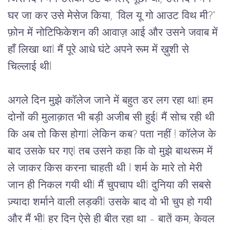
घर
जा
कर
उसे
मेसेज
किया
, “
विल
यू
गो
आउट
विथ
मी
?” 
फ़ोन
में
नोटिफिकेशन
की
आवाज़
आई
और
उसने
जवाब
में
हाँ
लिखा
था
l 
मैं
पूरे
आधे
घंटे
अपने
रूम
में
ख़ुशी
से
चिल्लाई
थी
l 
अगले
दिन
मुझे
कॉलेज
जाने
में
बहुत
डर
लग
रहा
था
! 
हम
दोनों
की
मुलाक़ात
भी
बड़ी
अजीब
सी
हुई
l 
मैं
सोच
रही
थी
कि
अब
तो
किस
होगा
l 
लेकिन
कब
? 
पता नहीं
 ! 
कॉलेज
के
बाद
उसके
घर
गए
l 
तब
उसने
कहा
कि
वो
मुझे
बाथरूम
में
ले
जाकर
किस
करना
चाहती
थी 
l 
शर्म
के
मारे
तो
मेरी
जान
ही
निकल
गयी
थी
l 
मैं
चुपचाप
थी
l 
दुनिया
की
सबसे
ज़्यादा
शर्माने
वाली
लड़की
l 
उसके
बाद
वो
भी
चुप
हो
गयी
और
मैं
भी
l 
हर
दिन
ऐसे
ही
बीत
रहा
था
 – 
बातें
कम
, 
केवल