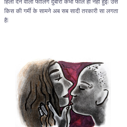
हिला
देने
वाली
फीलिंग
दुबारा
कभी
फील
ही
नहीं
हुई
l 
उस
किस
की
गर्मी
के
सामने
अब
सब
सादी
तरकारी
 सा 
लगता
है
l    