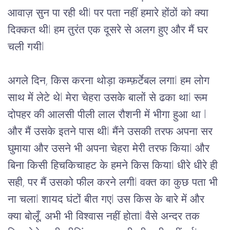
आवाज़
सुन
पा
रही
थी
l 
पर
पता
नहीं
हमारे
होंठों
को
क्या
दिक्कत
थी
l 
हम
तुरंत
एक
दूसरे
से
अलग
हुए
और
मैं
घर
चली
गयी
l 
अगले
दिन
, 
किस
करना
थोड़ा
कम्फ़र्टेबल
लगा
l 
हम
लोग
साथ
में
लेटे
थे
l 
मेरा
चेहरा
उसके
बालों
से
ढका
था
l 
रूम
दोपहर की
आलसी
पीली
लाल
रौशनी
में
भीगा
हुआ
था
 l 
और
मैं
उसके
इतने
पास
थी
l 
मैंने
उसकी
तरफ
अपना
सर
घुमाया
और
उसने
भी
अपना
चेहरा
मेरी
तरफ
किया
l 
और
बिना
किसी
हिचकिचाहट
के
हमने
किस
किया
l 
धीरे
धीरे
ही
सही,
पर
मैं
उसको
फील
करने
लगी
l 
वक्त
का
कुछ
पता
भी
ना
चला
l 
शायद
घंटों
बीत
गए
l 
उस
किस
के
बारे
में
और
क्या
बोलूँ
, 
अभी
भी
विश्वास
नहीं
होता
l 
वैसे
अन्दर
तक