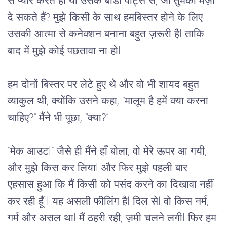
से
प्यार
करते
हो
या
उसके
बॉडी
पार्ट्स
से,
जो
तुमको
मज़ा
दे
सकते
हैं
? 
मुझे
किसी
के
साथ
हमबिस्तर
होने
के
लिए
उसकी
आत्मा
से
कनेक्शन
बनाना
बहुत
ज़रूरी
है
l 
ताकि
बाद
में
मुझे
कोई
पछतावा
ना
हो
l 
हम
दोनों
बिस्तर
पर
लेटे
हुए
थे
और
वो
भी
शायद
बहुत
व्याकुल
थी,
क्योंकि
उसने
कहा
, “
मालूम
है
हमें
क्या
करना
चाहिए
?” 
मैंने
भी
पूछा
, “
क्या?
” 
“
मेक
आउट
l” 
जैसे
ही
मैंने
हाँ
बोला,
वो
मेरे
ऊपर
आ
गयी
, 
और
मुझे
किस
कर
लिया
l 
और
फिर
मुझे
पहली
बार
एहसास
हुआ
कि
मैं
 किसी को 
पसंद
करने
का दिखावा
नहीं
कर
रही
हूँ
 l 
यह
असली
फीलिंग 
हैl 
दिल
से
l 
वो
किस
नर्म
, 
गर्म
और
असल
था
l 
मैं
ठहरी
रही
, 
ज़मी
चलने
लगी
l 
फिर
हम