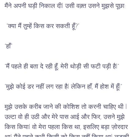
मैंने
अपनी
घड़ी
निकाल
दी
l 
उसी
वक़्त
उसने
मुझसे
पूछा
:
 “
क्या
मैं
तुम्हें
किस
कर
सकती
हूँ
?”
“
हाँ
”
“
मैं
पहले
ही
बता
दे
रही
हूँ
, 
मेरी
थोड़ी
सी
फटी
पड़ी
है
l”
“
मुझे
कोई
डर
नहीं
लग
रहा
है
l 
लेकिन
हाँ
, 
मैं
होश
में
हूँ
l”
मुझे
उसके
करीब
जाने
की कोशिश तो करनी चाहिए थी 
l 
उल्टा वो ही उठी और मेरे पास आई और फिर, उसने मुझे 
किस किया
l 
वो
मेरा
पहला
किस
था
, 
इसलिए
 बड़ा 
ज़ोरदार