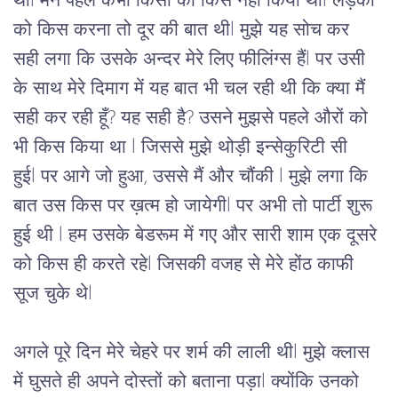
था
l 
मैंने
पहले
कभी
किसी
को
किस
नहीं
किया
था
l 
लड़की
को
किस
करना
तो
दूर
की
बात
थी
l 
मुझे
यह
सोच
कर
सही
लगा
कि
उसके
अन्दर
मेरे
लिए
फीलिंग्स
हैं
l 
पर
उसी
के
साथ
मेरे
दिमाग
में
यह
बात
भी
चल
रही
थी
कि
क्या
मैं
सही
कर
रही
हूँ
? 
यह
सही
है
? 
उसने
मुझसे
पहले
औरों
को
भी
किस
किया
था 
l 
जिससे
मुझे
थोड़ी
 इन्सेकुरिटी सी  
हुई
l 
पर
आगे जो हुआ, उससे मैं और चौंकी 
l 
मुझे
लगा
कि
बात
उस
किस
पर
ख़त्म
हो
जायेगी
l 
पर
अभी
तो
पार्टी
शुरू
हुई
थी
 l 
हम
उसके
बेडरूम
में
गए
और
सारी
शाम
एक
दूसरे
को
किस
ही
करते
रहे
l 
जिसकी
वजह
से
मेरे
होंठ
काफी
सूज
चुके
थे
l 
अगले
पूरे
दिन
मेरे
चेहरे
पर
शर्म
की
लाली
थी
l 
मुझे
क्लास
में
घुसते
ही
अपने
दोस्तों
को
बताना
पड़ा
l 
क्योंकि
उनको