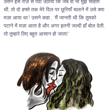
उसने इस राज़ से पर्दा उठाया कि जब वो भी मुझे चाहती 
थी, तो दो हफ्ते तक मेरे दिल पर छूरियाँ चलाने में उसे क्या 
मज़ा आया था? 
उसने
कहा
 , “
मैं
जानती
थी
कि
तुमको
पटाने
में
मज़ा
आता
है
और
अगर
इतनी
जल्दी
हाँ
बोल
देती,
तो
तुम्हारे
लिए
बहुत
आसान
हो
जाता
l” 