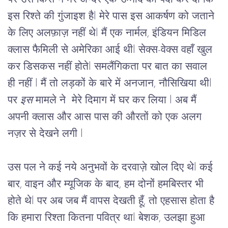
इस
रिश्ते
की
गुंजाइश
है
l 
मेरे
पास
इस
आकर्षण
को
जताने
के
लिए
अलफ़ाज़
नहीं
थे
l 
मैं
एक
नार्मल
, 
इंडियन
मिडिल
क्लास
फैमिली
से
अमेरिका आई
थी
l 
सेक्स
-
वेक्स
वहाँ
खुल
कर
डिसकस
नहीं
होते
l 
समलैंगिकता
पर बात का सवाल 
ही नहीं 
l 
मैं
तो
लड़कों
के
बारे
में
अनजान
, 
नौसिखिया
थी
l 
पर
इस
मामले
ने 
मेरे
दिमाग
में
घर
कर
लिया
 l 
अब
मैं
अपनी
क्लास
और
आस
पास
की
औरतों
को
एक
अलग
नज़र
से
देखने
लगी
 l 
उस
पल
ने
कई
नये
अनुभवों
के
दरवाज़े
खोल
दिए
थे
l 
कई
बार
, 
वाइन
और
म्यूजिक
के
बाद
, 
हम
दोनों
हमबिस्तर
भी
होते
थे
l 
पर
अब
जब
मैं
वापस
देखती
हूँ,
तो
एहसास
होता
है
कि
हमारा
रिश्ता
कितना
पवित्र
था
l 
बेशक
, 
उलझा
हुआ