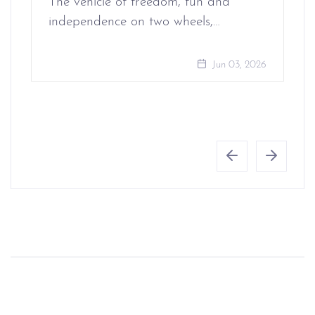
The vehicle of freedom, fun and
independence on two wheels,…
Jun 03, 2026