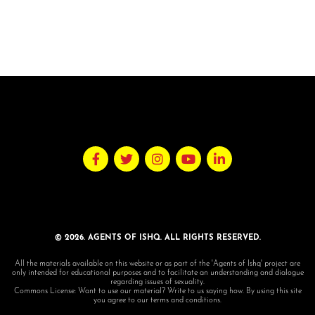
© 2026. AGENTS OF ISHQ. ALL RIGHTS RESERVED.
All the materials available on this website or as part of the 'Agents of Ishq' project are
only intended for educational purposes and to facilitate an understanding and dialogue
regarding issues of sexuality.
Commons License: Want to use our material? Write to us saying how. By using this site
you agree to our terms and conditions.