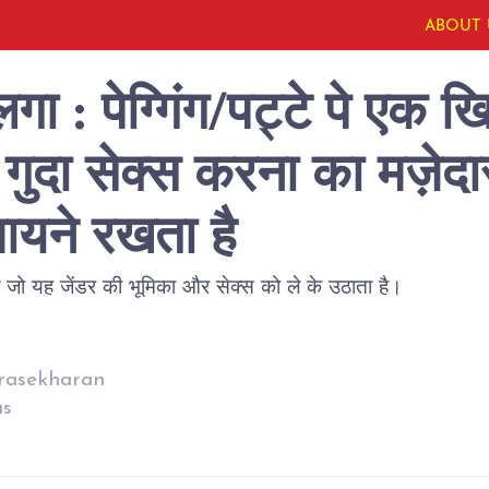
ABOUT 
गा : पेग्गिंग/पट्टे पे एक ख
 गुदा सेक्स करना का मज़ेदा
ायने रखता है
drasekharan
as