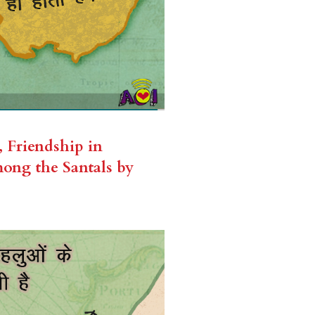
 
Friendship in 
ong the Santals by 