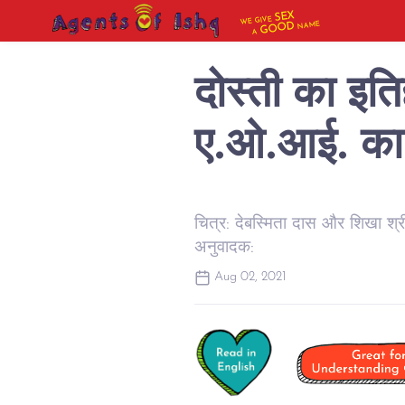
SEX
WE GIVE
NAME
GOOD
A
दोस्ती का इति
ए.ओ.आई. का 
चित्र: देबस्मिता दास और शिखा श्
अनुवादक:
Aug 02, 2021