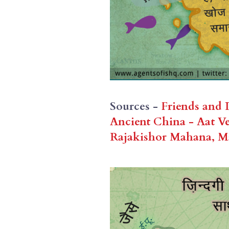
Sources - 
Friends and 
Ancient China - Aat Ve
Rajakishor Mahana, Man