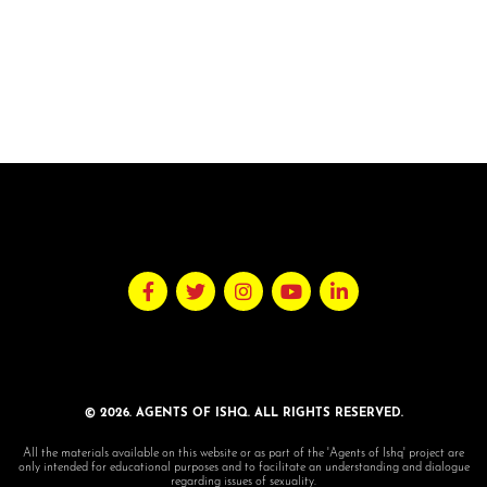
© 2026. AGENTS OF ISHQ. ALL RIGHTS RESERVED.
All the materials available on this website or as part of the 'Agents of Ishq' project are
only intended for educational purposes and to facilitate an understanding and dialogue
regarding issues of sexuality.