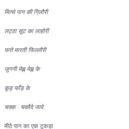
मित्थे पान की गिलौरी
लट्ठा सूट का लाहोरी
फत्ते मारती फिल्लौरी
जुगनी मेह्ल मेह्ल के
कूड़ फाँड़ के
चक्क - चकौदे जावे...
मीठे पान का एक टुकड़ा