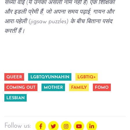
संध्या
वाई
 (
ये
उनका
असली
नाम
नहीं
है
) 
एक
शिक्षिका
और
इडली
प्रेमी
हैं
, 
जो
अपना
समय
पढ़ाई
, 
गायन
और
आरा
-
पहेली
 (jigsaw puzzles) 
के
बीच
बिताना
पसंद
करतीं
हैं।
QUEER
LGBTQYUNNAHIN
LGBTIQ+
COMING OUT
MOTHER
FAMILY
FOMO
LESBIAN
Follow us: