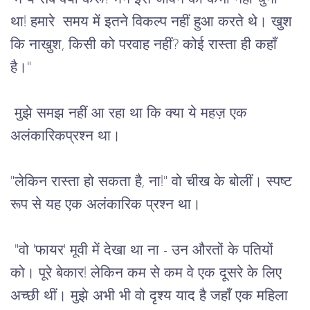
था
! 
हमारे
समय
में
इतने
विकल्प
नहीं
हुआ
करते
थे।
खुश
कि
नाखुश
, 
किसी
को
परवाह
नहीं
? 
कोई
रास्ता
ही
कहाँ
है।
"
मुझे
समझ
नहीं
आ
रहा
था
कि
क्या
ये
महज़
एक
अलंकारिकप्रश्न
था।
"
लेकिन
रास्ता
हो
सकता
है
, 
ना
!" 
वो
चीख
के
बोलीं।
स्पष्ट
रूप
से
यह
एक
अलंकारिक
प्रश्न
था।
"
वो
 '
फायर
' 
मूवी
में
देखा
था
ना
 - 
उन
औरतों
के
पतियों
को।
पूरे
बेकार
! 
लेकिन
कम
से
कम
वे
एक
दूसरे
के
लिए
अच्छी
थीं।
मुझे
अभी
भी
वो
दृश्य
याद
है
जहाँ
एक
महिला