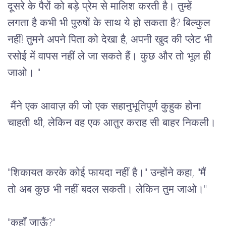
दूसरे
के
पैरों
को
बड़े
प्रेम
से
मालिश
करती
है।
तुम्हें
लगता
है
कभी
भी
पुरुषों
के
साथ
ये
हो
सकता
है
? 
बिल्कुल
नहीं
! 
तुमने
अपने
पिता
को
देखा
है
, 
अपनी
खुद
की
प्लेट
भी
रसोई
में
वापस
नहीं
ले
जा
सकते
हैं।
कुछ
और
तो
भूल
ही
जाओ।
 "
मैंने
एक
आवाज़
की
जो
एक
सहानुभूतिपूर्ण
कुहुक
होना 
चाहती थी
, 
लेकिन
वह
एक
आतुर
कराह
सी बाहर निकली।
"
शिकायत
करके
कोई
फायदा
नहीं
है।
" 
उन्होंने
कहा
, "
मैं
तो
अब
कुछ
भी
नहीं
बदल
सकती।
लेकिन
तुम
जाओ।
"
"
कहाँ
जाऊँ
?"