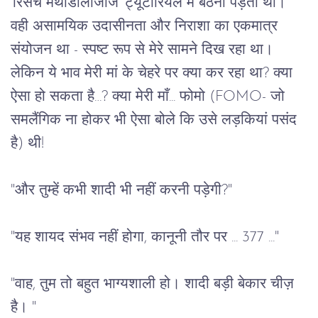
'
रिसर्च
मेथोडोलॉजीज
' 
ट्यूटोरियल
में
बैठना
पड़ता
था।
वही
असामयिक
उदासीनता
और
निराशा
का
एकमात्र
संयोजन
था
 - 
स्पष्ट
रूप
से मेरे सामने
दिख
रहा
था।
लेकिन
ये
भाव
मेरी
मां
के
चेहरे
पर
क्या
कर
रहा
था
? 
क्या
ऐसा
हो
सकता
है
…? 
क्या
मेरी
माँ
... 
फोमो
 (FOMO- 
जो
समलैंगिक
ना
होकर
भी
ऐसा
बोले
कि
उसे
लड़कियां
पसंद
है
) 
थी
!
"
और
तुम्हें
कभी
शादी
भी
नहीं
करनी
पड़ेगी
?"
"
यह
शायद
संभव
नहीं
होगा
, 
कानूनी
तौर
पर
 ... 377 ..."
"
वाह
, 
तुम
तो
बहुत
भाग्यशाली
हो।
शादी
बड़ी
बेकार
चीज़
है।
 "