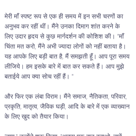
मेरी
माँ
स्पष्ट
रूप
से
एक
ही
समय
में
इन
सभी
चरणों
का
अनुभव
कर
रहीं
थीं।
मैंने
उनका
दिमाग
शांत
करने
के
लिए
उदार
हृदय
से
कुछ
मार्गदर्शन
की
कोशिश
की।
 "
माँ
चिंता
मत
करो
, 
मैंने
अभी
ज्यादा
लोगों
को
नहीं
बताया
है।
यह
आपके
लिए
बड़ी
बात
है
, 
मैं
समझती
हूँ।
आप
पूरा
समय
लीजिये।
हम
इसके
बारे
में
बात
कर
सकते
हैं।
आप
मुझे
बताईये
आप
क्या
सोच
रहीं
हैं।
 "
और
फिर
एक
लंबा
विराम।
मैंने
समाज
, 
नैतिकता
, 
परिवार
, 
प्रकृति
, 
मातृत्व
, 
जैविक
घड़ी
, 
आदि
के
बारे
में
एक
व्याख्यान
के
लिए
खुद
को
तैयार
किया।