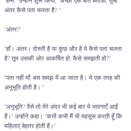
"
हम्म
," 
उन्होंने
शुरू
किया
, "
अच्छा
एक
बात
बताओ
, 
तुम्हें
अंतर
कैसे
पता
चलता
हैै
? "
"
अंतर
?"
"
हाँ।
अंतर।
दोस्ती
है
या
कुछ
और
है
ये
कैसे
पता
चलता
है
? 
तुम
उसकी
ओर
आकर्षित
हो
, 
कैसे
समझती
हो
?"
"
पता
नहीं
माँ
, 
बस
समझ
में
आ
जाता
है।
ये
एक
तरह
की
अनुभूति
होती
है।
 "
"
अनुभूति
? 
वैसे
तो
मेरे
अंदर
भी
कई
बार
ये
भावनाएँ
आईं
हैं।
" 
उन्होंने
कहा।
 "
कभी
-
कभी
मैं
भी
महसूस
करती
हूँ
कि
महिलाएं
बेहतर
होतीं
हैं।
"