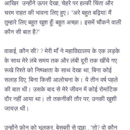
आखिर
उन्होंने
ऊपर
देखा
, 
चेहरे
पर
हल्की
चिंता
और
चरम
राहत
की
भावना
लिए
हुए।
 "
अरे
बहुत
बढ़िया
! 
मैं
तुम्हारे
लिए
बहुत
खुश
हूँ
! 
बहुत
अच्छा।
इसमें
चौंकने वाली
कौन
सी
बात
है
?"
वाकई, कौन सी? 
? 
मेरी
माँ
ने
महाविद्यालय
के
एक
लड़के
के
साथ
मेरे
लंबे
समय
तक
और
लंबी
दूरी
तक
खींचे
गए
रूखे
रिश्ते
को
निष्पक्षता
के
साथ
देखा
था
, 
बिना
कोई
सलाह
दिए
, 
बिना
किसी
आलोचना
के।
ये
तीन
वर्ष
पहले
की
बात
थी।
उसके
बाद
से
मेरे
जीवन
में
कोई
रोमांटिक
दौर
नहीं
आया
था।
तो
तकनीकी
तौर
पर
, 
उनकी
खुशी
जायज़
थी।
उन्होंने
फ़ोन
को
भूलकर
, 
बेसब्री
से
पूछा
 , "
तो
? 
वो
कौन