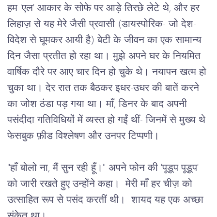
हम
 '
एल
' 
आकार
के
सोफे
पर
आड़े
-
तिरछे
लेटे
थे
, 
और
हर
लिहाज़
से
यह
मेरे
जैसी
प्रवासी
 (
डायस्पोरिक
- 
जो
देश
-
विदेश
से
घूमकर
आयी
है
) 
बेटी
के
जीवन
का
एक
सामान्य
दिन
जैसा
प्रतीत
हो
रहा
था।
मुझे
अपने
घर
के
नियमित
वार्षिक
दौरे
पर
आए
चार
दिन
हो
चुके
थे।
नयापन
खत्म
हो
चुका
था।
देर
रात
तक
बैठकर
इधर
-
उधर
की
बातें
करने
का
जोश
ठंडा
पड़
गया
था।
माँ
, 
डिनर
के
बाद
अपनी
पसंदीदा
गतिविधियों
में
व्यस्त
हो
गईं
थीं
- 
जिनमें
से
मुख्य
थे
फेसबुक
फ़ीड
विश्लेषण
और
उनपर
टिप्पणी।
"
हाँ
बोलो
ना
, 
मैं
सुन
रही
हूँ।
" 
अपने
फोन
की
 '
पूडूप
पूडूप
' 
को
जारी
रखते
हुए
उन्होंने
कहा।
मेरी
माँ
हर
चीज़
को
उत्साहित
रूप
से
पसंद
करतीं
थी।
शायद
यह
एक
अच्छा
संकेत
था।