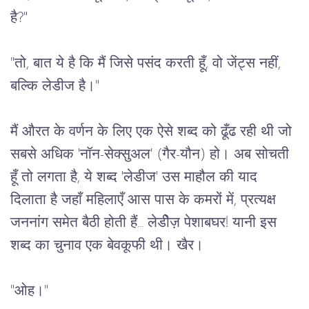
है
?"
"
तो
, 
बात
ये
है
कि
मैं
जिसे
पसंद
करती
हूँ
, 
वो
जेंट्स
नहीं
, 
बल्कि
लेडीज
है।
"
मैं
औरत
के
वर्णन
के
लिए
एक
ऐसे
शब्द
को
ढूँढ
रही
थी
जो
सबसे
अधिक
 '
नॉन
-
सेक्सुअल
' (
गैर
-
यौन
) 
हो।
अब
सोचती
हूँ
तो
लगता
है
, 
ये
शब्द
 '
लेडीज
' 
उस
माहौल
की याद 
दिलाता है जहाँ महिलाएँ आस पास के कमरों में, प्रत्यक्ष 
जननांग समेत बैठी होती हैं... लेडीेज़ पेशाबघर!
यानी
इस
शब्द
का
चुनाव
एक
बेवकूफी
थी।
खैर।
"
ओह।
"