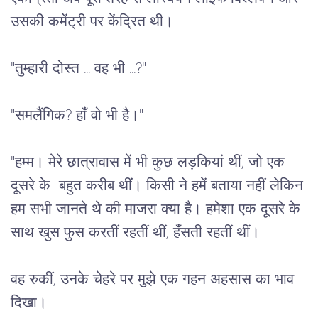
उसकी
कमेंट्री
पर
केंद्रित
थी।
"
तुम्हारी
दोस्त
 ... 
वह
भी
 ...?"
"
समलैंगिक
? 
हाँ
वो
भी
है।
"
"
हम्म।
मेरे
छात्रावास
में
भी
कुछ
लड़कियां
थीं
, 
जो
एक
दूसरे
के
बहुत
करीब
थीं।
किसी
ने
हमें
बताया
नहीं
लेकिन
हम
सभी
जानते
थे
की
माजरा
क्या
है।
हमेशा
एक
दूसरे
के
साथ
खुस
-
फुस
करतीं
रहतीं
थीं
, 
हँसती
रहतीं
थीं।
वह
रुकीं
, 
उनके
चेहरे
पर
मुझे
एक
गहन
अहसास
का
भाव
दिखा।