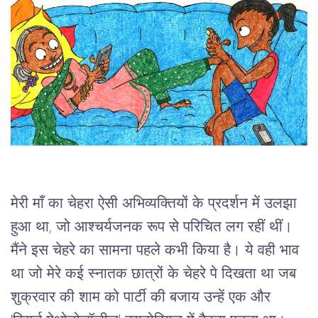
मेरी
माँ
का
चेहरा
 ऐसी 
अभिव्यक्तियों
के
प्रदर्शन
में
 उलझा 
हुआ
था
, 
जो
आश्चर्यजनक
रूप
से
परिचित
लग
रहीं थीं।
मैंने
इस
चेहरे
का
सामना
पहले
कभी
किया
है।
ये
वही
भाव
था
जो
मेरे
कई
स्नातक
छात्रों
के
चेहरे
पे
दिखता
था
जब
शुक्रवार
की
शाम
को
पार्टी
की
बजाय
उन्हें
एक
और