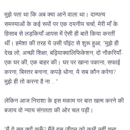
मुझे
पता
था
कि
अब
क्या
आने
वाला
था।
दाम्पत्य
समस्याओं
के
कई
रूपों
पर
एक
दयनीय
चर्चा
, ​​
मेरी
माँ
के
हिसाब
से
लड़कियाँ
आपस
में
ऐसी
ही
बातें
किया
करतीं
थीं।
हमेशा
की
तरह
ये
उसी
पॉइंट
से
शुरू
हुआ
, "
मुझे
ही
देख
लो
, 
अच्छी
शिक्षा
, 
बढ़ियाक्वालिफिकेशन
, 
दो
नौकरियाँ
- 
एक
घर
की,
एक
बाहर
की।
घर
पर
खाना
पकाना
, 
सफाई
करना
, 
बिस्तर
बनाना
, 
कपड़े
धोना
, 
ये
सब
कौन
करेगा
? 
मुझे
ही
तो
करना
है
ना
 ... "
लेकिन
आज
निराशा
के
इस
मकाम
पर
बात
खत्म
करने
की
बजाय
वो
न्याय संगतता
की
ओर
चल
पड़ी।
"
मैं
ये
सब
क्यों
करूँ
? 
मैंने
इस
जीवन
को
कभी
नहीं
चुना