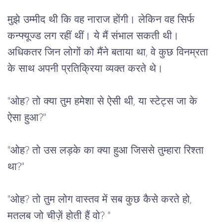
मुझे
उम्मीद
थी
कि
वह
नाराज
होंगी।
लेकिन
वह
सिर्फ
कन्फ्यूज्ड
लग
रहीं
थीं।
ये
मैं
संभाल
सकती
थी।
अधिकतर
जिन
लोगों
को
मैंने
बताया
था
, 
वे
कुछ
विनम्रता
के
साथ
अपनी
प्रतिक्रिया
व्यक्त
करते
थे।
"
ओह
? 
तो
क्या
तुम
हमेशा
से
ऐसी
थी
, 
या
स्टेट्स
जा
के
ऐसा
हुआ
?"
"
ओह
? 
तो
उस
लड़के
का
क्या
हुआ
जिससे
तुम्हारा
रिश्ता
था
?"
"
ओह
? 
तो
तुम
लोग
वास्तव
में
सब
कुछ
कैसे
करते
हो
, 
मतलब
जो
चीज़ें
होती
हैं
वो
? "