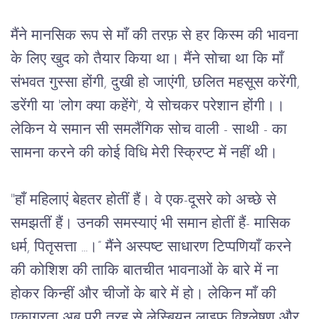
मैंने
मानसिक
रूप
से
माँ की तरफ़ से हर किस्म की भावना 
के लिए खुद
को
तैयार
किया
था।
मैंने
सोचा
था
कि
माँ
संभवत
गुस्सा
होंगी
, 
दुखी
हो
जाएंगी
, 
छलित
महसूस
करेंगी
, 
डरेंगी
या
 '
लोग
क्या
कहेंगे
', 
ये
सोचकर
परेशान
होंगी।।
लेकिन
ये
समान
सी
समलैंगिक
सोच
वाली
- साथी
 - 
का
सामना
करने
की
कोई
विधि
मेरी
स्क्रिप्ट
में
नहीं
थी।
"
हाँ
महिलाएं
बेहतर
होतीं
हैं।
वे
एक
-
दूसरे
को
अच्छे
से
समझतीं
हैं।
उनकी
समस्याएं
भी
समान
होतीं
हैं
- 
मासिक
धर्म
, 
पितृसत्ता
 ...
।
” 
मैंने
अस्पष्ट
साधारण
टिप्पणियाँ
करने
की
कोशिश
की
ताकि
बातचीत
भावनाओं
के
बारे
में
ना
होकर
किन्हीं
और
चीजों
के
बारे
में
हो।
लेकिन
माँ
की
एकाग्रता
अब
पूरी
तरह
से
लेस्बियन
लाइफ
विश्लेषण
और