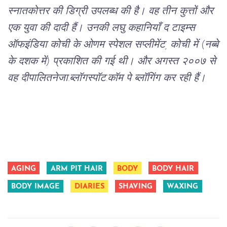
स्नातकोत्तर
की
डिग्री
उपलब्ध
की
है।
वह
तीन
कुत्तों
और
एक
युवा
की
दादी
हैं।
उनकी
लघु
कहानियाँ
द
टाइम्स
ऑफ
इंडिया
कोची
के
ओणम
स्पेशल
सप्लीमेंट
,
कोची
में
(
नब्बे
के
दशक
में
)
प्रकाशित
की
गई
थी।
और
अगस्त
२००७
से
वह
दीपालितनेजा
.
ब्लॉगस्पॉट
.
कॉम
पे
ब्लॉगिंग
कर
रही
हैं।
AGING
ARM PIT HAIR
BODY
BODY HAIR
BODY IMAGE
DIARIES
SHAVING
WAXING