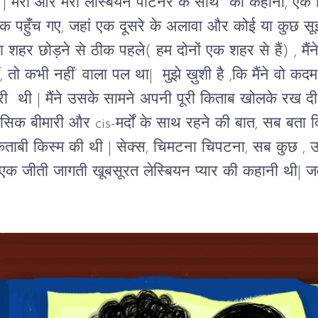
 
| 
मेरी और मेरी लेस्बियन पार्टनर के साथ
की कहानी, एक 
क पहुँच गए, जहां एक दूसरे के अलावा और कोई या कुछ सूझ
 शहर छोड़ने से ठीक पहले( हम दोनों एक शहर से हैं
) , 
मै
, 
तो
कभी नहीं
’ 
वाला पल था
|  
मुझे ख़ुशी है 
,
कि मैंने वो कद
री 
थी 
| 
मैंने उसके सामने अपनी पूरी किताब खोलके
रख दी
नसिक बीमारी और 
cis-
मर्दों के साथ रहने की बात
, 
सब बता द
ाबी किस्म की थी | सेक्स, चिमटना चिपटना, सब कुछ , उस
 एक जीती जागती खूबसूरत लेस्बियन 
प्यार की 
कहानी थी| 
जव