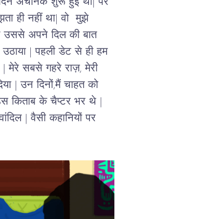
दिन अचानक शुरू हुई थी
| 
पर 
ता ही नहीं था
| 
वो  मुझे 
ंने उससे अपने दिल की बात 
म उठाया 
| 
पहली डेट से ही हम 
 
| 
मेरे सबसे गहरे राज़
, 
मेरी 
िया 
| 
उन दिनों
,मैं चाहत को 
 किताब के चैप्टर भर थे | 
ांदिल 
| 
वैसी 
कहानियों पर 