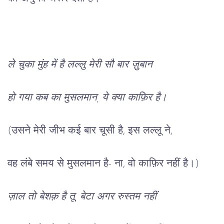
ले
चुका
मुंह
में
है
लल्लु
मेरी
सौ
बार
ज़ुबान
हो
गया
कब
का
मुसलमान
, 
ये
क्या
काफ़िर
है।
(
उसने
मेरी
जीभ
कई
बार
चूसी
है
, 
इस
लल्लू
ने
,
वह
लंबे
समय
से
मुसलमान
है
- 
ना
, 
वो
काफ़िर
नहीं
है।
)
ज़ाल
तो
बेशक़
है
तू
, 
बेटा
अगर
रुस्तम
नहीं