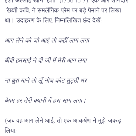
इंशा
अल्लाह
खान
 "
इंशा
" (1756-1817), 
एक
और
शानदार
रेख़्ती
कवि
, 
ने
समलैंगिक
प्रेम
पर
बड़े
पैमाने
पर
लिखा
था।
उदाहरण
के
लिए
, 
निम्नलिखित
छंद
देखें
:
आग
लेने
को
जो
आईं
तो
कहीं
लाग
लगा
बीबी
हमसाई
ने
दी
जी
में
मेरी
आग
लगा
ना
बुरा
माने
तो
लूँ
नोच
कोट
मुट्ठी
भर
बेग़म
हर
तेरी
क्यारी
में
हरा
साग
लगा।
(
जब
वह
आग
लेने
आई
, 
तो
एक
आकर्षण
ने
मुझे
जकड़
लिया
;