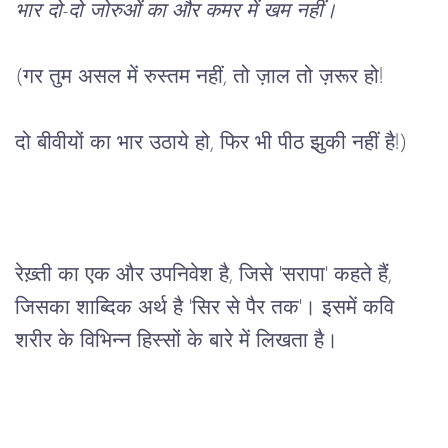
भार
दो
-
दो
जोरुओं
का
और
कमर
में
खम
नहीं।
(
गर
तुम
असल
में
रुस्तम
नहीं
, 
तो
ज़ाल
तो
ज़रूर
हो
!
दो
बीवीयों
का
भार
उठाये
हो
, 
फिर
भी
पीठ
झुकी
नहीं
है
!)
रेख़्ती
का
एक
और
उपनिवेश
है
, 
जिसे
 '
सरापा
' 
कहते
हैं
, 
जिसका
शाब्दिक
अर्थ
है
 '
सिर
से
पैर
तक
'
।
इसमें
कवि
शरीर
के
विभिन्न
हिस्सों
के
बारे
में
लिखता
है।