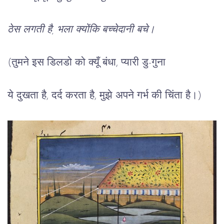
ठेस
लगती
है
, 
भला
क्योंकि
बच्चेदानी
बचे।
(
तुमने
इस
डिलडो
को
क्यूँ
बंधा
, 
प्यारी
डु
-
गुना
ये
दुखता
है
, 
दर्द
करता
है
, 
मुझे
अपने
गर्भ
की
चिंता
है।
)