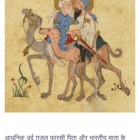
आधुनिक उर्दू ग़ज़ल फ़ारसी पिता और भारतीय माता के 