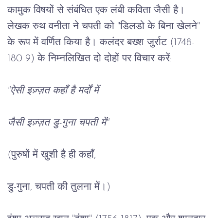
कामुक
विषयों
से
संबंधित
एक
लंबी
कविता
जैसी
है।
लेखक
रुथ
वनीता
ने
चपती
को
 "
डिलडो
के
बिना
खेलने
" 
के
रूप
में
वर्णित
किया
है।
कलंदर
बख्श
जुर्राट
 (1748-
180 9) 
के
निम्नलिखित
दो
दोहों
पर
विचार
करें
:
"
ऐसी
इज़्ज़त
कहाँ
है
मर्दों
में
जैसी
इज़्ज़त
डु
-
गुना
चपती
में
"
(
पुरुषों
में
खुशी
है
ही
कहाँ
,
डु
-
गुना
, 
चपती
की
तुलना
में।
)