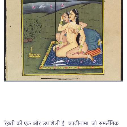
रेख़्ती
की
एक
और
उप
-
शैली
है
- 
चपतीनामा
, 
जो
समलैंगिक