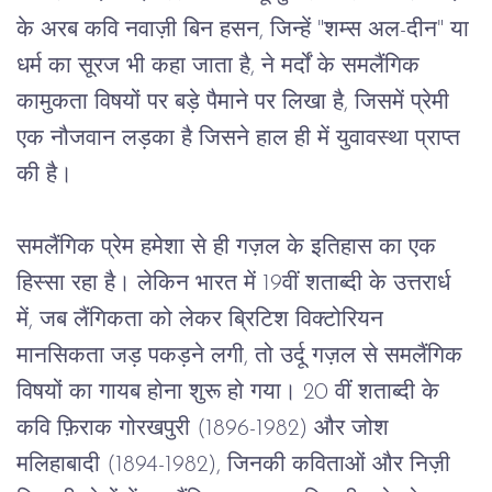
के
अरब
कवि
नवाज़ी
बिन
हसन
, 
जिन्हें
 "
शम्स
अल
-
दीन
" 
या
धर्म
का
सूरज
भी
कहा
जाता
है
, 
ने
मर्दों
के
समलैंगिक
कामुकता
विषयों
पर
बड़े
पैमाने
पर
लिखा
है
, 
जिसमें
प्रेमी
एक
नौजवान
लड़का
है
जिसने
हाल
ही
में
युवावस्था
प्राप्त
की
है।
समलैंगिक
प्रेम
हमेशा
से
ही
गज़ल
के
इतिहास
का
एक
हिस्सा
रहा
है।
लेकिन
भारत
में
 19
वीं
शताब्दी
के
उत्तरार्ध
में
, 
जब
लैंगिकता
को
लेकर
ब्रिटिश
विक्टोरियन
मानसिकता
जड़
पकड़ने
लगी
, 
तो
उर्दू
गज़ल
से
समलैंगिक
विषयों
का
गायब
होना
शुरू
हो
गया।
 20 
वीं
शताब्दी
के
कवि
फ़िराक
गोरखपुरी
 (1896-1982) 
और
जोश
मलिहाबादी
 (1894-1982), 
जिनकी
कविताओं
और
निज़ी