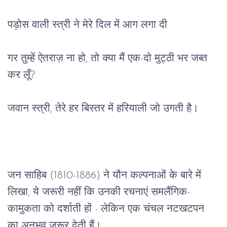
पड़ोस
वाली
स्त्री
ने
मेरे
दिल
में
आग
लगा
दी
गर
तुम्हें
ऐतराज़
ना
हो
, 
तो
क्या
मैं
एक
-
दो
मुट्ठी
भर
जब्त
कर
लूँ
?
जवान
स्त्री
, 
तेरे
हर
बिस्तर
में
हरियाली
जो
उगती
है।
जन
साहिब
 (1810-1886) 
ने
यौन
कल्पनाओं
के
बारे
में
लिखा
, 
ये
जरूरी
नहीं
कि
उनकी
रचनाएं
समलैंगिक
-
कामुकता
को
दर्शाती
हों
 - 
लेकिन
एक
चंचल
नटखटपन
का
अनुभव
जरूर
देती
हैं।