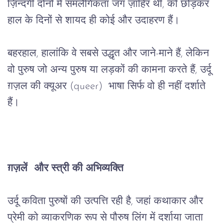
ज़िन्दगी
दोनों
में
समलैंगिकता
जग
ज़ाहिर
थी
, 
को
छोड़कर
हाल
के
दिनों
से
शायद
ही
कोई
और
उदाहरण
हैं।
बहरहाल
, 
हालांकि
वे
सबसे
उद्धृत
और
जाने
-
माने
हैं
, 
लेकिन
वो
पुरुष
जो
अन्य
पुरुष
या
लड़कों
की
कामना
करते
हैं
, 
उर्दू
ग़ज़ल
की
क्यूअर
 (queer)  
भाषा
सिर्फ वो ही
नहीं
दर्शाते
हैं।
ग़ज़लें
और
स्त्री
की
अभिव्यक्ति
उर्दू
कविता
पुरुषों
की
उत्पत्ति
रही
है
, 
जहां
कथाकार
और
प्रेमी
को
व्याकरणिक
रूप
से
पौरुष
लिंग
में
दर्शाया
जाता