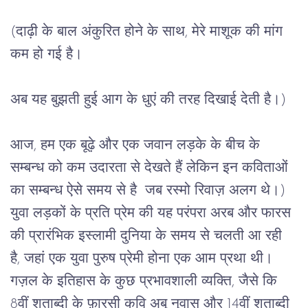
(
दाढ़ी
के
बाल
अंकुरित
होने
के
साथ
, 
मेरे
माशूक
की
मांग
कम
हो
गई
है।
अब
यह
बुझती
हुई
आग
के
धुएं
की
तरह
दिखाई
देती
है।
)
आज
, 
हम
एक
बूढ़े
और
एक
जवान
लड़के
के
बीच
के
सम्बन्ध
को
कम
उदारता
से
देखते
हैं
लेकिन
इन
कविताओं
का
सम्बन्ध
ऐसे
समय
से
है
जब
रस्मो
रिवाज़
अलग
थे।
) 
युवा
लड़कों
के
प्रति
प्रेम
की
यह
परंपरा
अरब
और
फारस
की
प्रारंभिक
इस्लामी
दुनिया
के
समय
से
चलती
आ
रही
है
, 
जहां
एक
युवा
पुरुष
प्रेमी
होना
एक
आम
प्रथा
थी।
गज़ल
के
इतिहास
के
कुछ
प्रभावशाली
व्यक्ति
, 
जैसे
कि
8
वीं
शताब्दी
के
फ़ारसी
कवि
अबू
नुवास
और
 14
वीं
शताब्दी