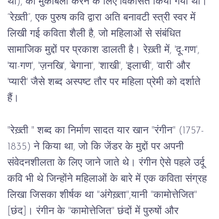
था)
, 
का
मुकाबला
करने
के
लिए
विकसित
किया
गया
था।
“
रेख़्ती
”, 
एक
पुरुष
कवि
द्वारा
अति
बनावटी
स्त्री
स्वर
में
लिखी
गई
कविता
शैली
है
, 
जो
महिलाओं
से
संबंधित
सामाजिक
मुद्दों
पर
प्रकाश
डालती
है।
रेख़्ती
में
, '
दू
-
गण
', 
'
या
-
गण
', '
ज़नखि
', '
बेगाना
', '
शाखी
', '
इलाची
', '
वारी
' 
और
'
प्यारी
' 
जैसे
शब्द
अस्पष्ट
तौर
पर
महिला
प्रेमी
को
दर्शाते
हैं।
"
रेख़्ती
 " 
शब्द
का
निर्माण
सादत
यार
खान
 "
रंगीन
" (1757-
1835) 
ने
किया
था
, 
जो
कि
जेंडर
के
मुद्दों
पर
अपनी
संवेदनशीलता
के
लिए
जाने
जाते
थे।
रंगीन
ऐसे
पहले
उर्दू
कवि
भी
थे
जिन्होंने
महिलाओं
के
बारे
में
एक
कविता
संग्रह
लिखा
जिसका
शीर्षक
था
 "
अंगेख़्ता
",
यानी
 "
कामोत्तेजित
"
[
छंद
]
।
रंगीन
के
 "
कामोत्तेजित
" 
छंदों
में
पुरुषों
और