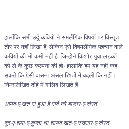
हालाँकि
सभी
उर्दू
कवियों
ने
समलैंगिक
विषयों
पर
विस्तृत
तौर
पर
नहीं
लिखा
है
, 
लेकिन
ऐसे
विषमलैंगिक
पहचान
वाले
कवियों
की
भी
कमी
नहीं
है
, 
जिन्होंने
किशोर
युवा
लड़कों
को
ले
के
कुछ
कल्पना
की
हो
- 
हालांकि
हम
यह
नहीं
कह
सकते
कि
ऐसी
वासना
असल
रिश्तों
में
बदली
कि
नहीं।
निम्नलिखित
दोहे
में
ग़ालिब
लिखते
हैं
:
आमद
-
ए
-
खत
से
हुआ
है
सर्द
जो
बाज़ार
-
ए
-
दोस्त
दूद
-
ए
-
शमा
-
ए
-
कुष्ता
था
शायद
खत
-
ए
-
रुख़्सार
-
ए
-
दोस्त