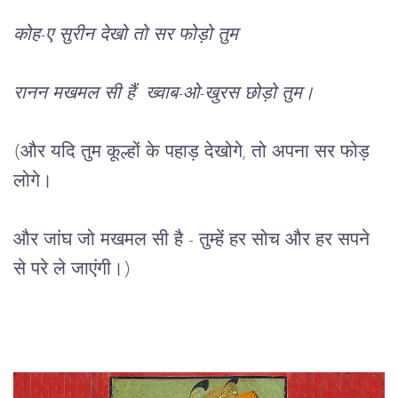
कोह
-
ए
सुरीन
देखो
तो
सर
फोड़ो
तुम
रानन
मखमल
सी
हैं
ख्वाब
-
ओ
-
खुरस
छोड़ो
तुम।
(
और
यदि
तुम
कूल्हों
के
पहाड़
देखोगे
, 
तो
अपना
सर
फोड़
लोगे।
और
जांघ
जो
मखमल
सी
है
 - 
तुम्हें
हर
सोच
और
हर
सपने
से
परे
 ले 
जाएंगी।
)