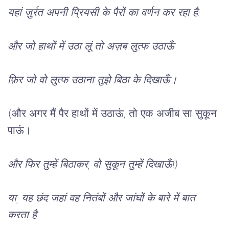
यहां
ज़ुर्रत
अपनी
प्रियसी
के
पैरों
का
वर्णन
कर
रहा
है
:
और
जो
हाथों
में
उठा
लूं
तो
अज़ब
लुत्फ
उठाऊँ
फ़िर
जो
वो
लुत्फ
उठाना
तुझे
बिठा
के
दिखाऊँ।
(
और
अगर
मैं
पैर
हाथों
में
उठाऊं
, 
तो
एक
अजीब
सा
सुकून
पाऊं।
और
फिर
तुम्हें
बिठाकर
, 
वो
सुकून
तुम्हें
दिखाऊँ
!)
या
, 
यह
छंद
जहां
वह
नितंबों
और
जांघों
के
बारे
में
बात
करता
है
: