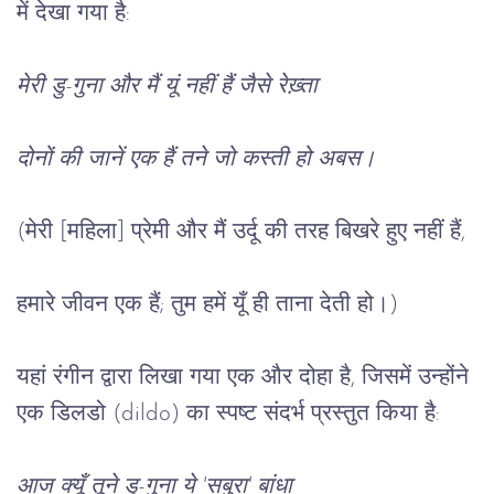
में
देखा
गया
है
:
मेरी
डु
-
गुना
और
मैं
यूं
नहीं
हैं
जैसे
रेख़्ता
दोनों
की
जानें
एक
हैं
तने
जो
कस्ती
हो
अबस।
(
मेरी
 [
महिला
] 
प्रेमी
और
मैं
उर्दू
की
तरह
बिखरे
हुए
नहीं
हैं
,
हमारे
जीवन
एक
हैं
; 
तुम
हमें
यूँ
ही
ताना
देती
हो।
)
यहां
रंगीन
द्वारा
लिखा
गया
एक
और
दोहा
है
, 
जिसमें
उन्होंने
एक
डिलडो
 (dildo) 
का
स्पष्ट
संदर्भ
प्रस्तुत
किया
है
:
आज
क्यूँ
तूने
डु
-
गुना
ये
 '
सबुरा
' 
बांधा