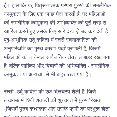
है।
हालांकि
यह
पितृसत्तात्मक
परंपरा
पुरुषों
की
समलैंगिक
कामुकता
के
लिए
एक
जगह
पैदा
करती
है
, 
पर
महिलाओं
की
समलैंगिक
कामुकता
की
अभिव्यक्ति
को
पूरी
तरह
से
खारिज
करते
हुए
उसके
लिए
सारे
दरवाज़े
बंद
कर
देती
है।
पूर्व
-
आधुनिक
उर्दू
कविता
में
स्त्री
रचनाकारिता
की
अनुपस्थिति
का
मुख्य
कारण
 '
पर्दा
' 
प्रणाली
है
, 
जिसमें
महिलाओं
को
न
केवल
सार्वजनिक
क्षेत्र
से
बाहर
रखा
गया
है
, 
बल्कि
साहित्य
और
विचारों
की
अभिव्यक्ति
 - 
समलैंगिक
कामुकता
या
अन्यथा
- 
से
भी
बाहर
रखा
गया
है।
रेख़्ती
 -
उर्दू
कविता
की
एक
दिलचस्प
शैली
है
, 
जिसे
लखनऊ
में
 19
वीं
शताब्दी
की
शुरुआत
में
पुरुष
 "
रेखता
" 
(
जिसमें
पुरुष
कथाकार
और
उसके
प्रेमी
का
प्रभुत्व
होता