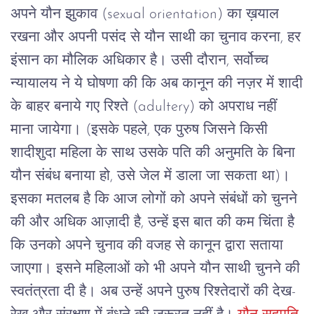
अपने
यौन
झुकाव
(sexual orientation)
का
ख़याल
रखना
और
अपनी
पसंद
से
यौन
साथी
का
चुनाव
करना
,
हर
इंसान
का
मौलिक
अधिकार
है।
उसी
दौरान
,
सर्वोच्च
न्यायालय
ने
ये
घोषणा
की
कि
अब
कानून
की
नज़र
में
शादी
के
बाहर
बनाये
गए
रिश्ते
(adultery)
को
अपराध
नहीं
माना
जायेगा।
(
इसके
पहले
,
एक
पुरुष
जिसने
किसी
शादीशुदा
महिला
के
साथ
उसके
पति
की
अनुमति
के
बिना
यौन
संबंध
बनाया
हो
,
उसे
जेल
में
डाला
जा
सकता
था
)
।
इसका
मतलब
है
कि
आज
लोगों
को
अपने
संबंधों
को
चुनने
की
और
अधिक
आज़ादी
है
,
उन्हें
इस
बात
की
कम
चिंता
है
कि
उनको
अपने
चुनाव
की
वजह
से
कानून
द्वारा
सताया
जाएगा।
इसने
महिलाओं
को
भी
अपने
यौन
साथी
चुनने
की
स्वतंत्रता
दी
है।
अब
उन्हें
अपने
पुरुष
रिश्तेदारों
की
देख
-