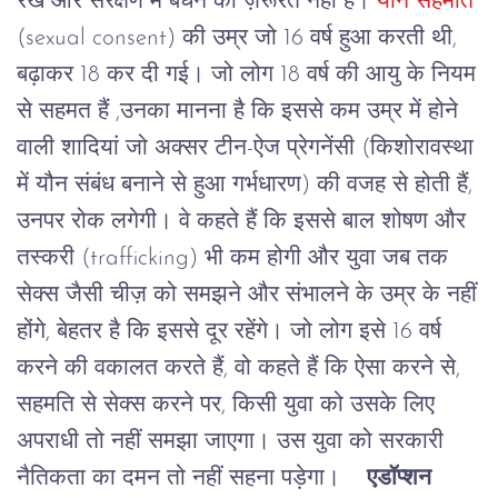
रेख
और
संरक्षण
में
बंधने
की
ज़रूरत
नहीं
है।
यौन
सहमति
(sexual consent)
की
उम्र
जो
16
वर्ष
हुआ
करती
थी
,
बढ़ाकर
18
कर
दी
गई।
जो
लोग
18
वर्ष
की
आयु
के
नियम
से
सहमत
हैं
,
उनका
मानना
है
कि
इससे
कम
उम्र
में
होने
वाली
शादियां
जो
अक्सर
टीन
-
ऐज
प्रेगनेंसी
(
किशोरावस्था
में
यौन
संबंध
बनाने
से
हुआ
गर्भधारण
)
की
वजह
से
होती
हैं
,
उनपर
रोक
लगेगी।
वे
कहते
हैं
कि
इससे
बाल
शोषण
और
तस्करी
(trafficking)
भी
कम
होगी
और
युवा
जब
तक
सेक्स
जैसी
चीज़
को
समझने
और
संभालने
के
उम्र
के
नहीं
होंगे
,
बेहतर
है
कि
इससे
दूर
रहेंगे।
जो
लोग
इसे
16
वर्ष
करने
की
वकालत
करते
हैं
,
वो
कहते
हैं
कि
ऐसा
करने
से
,
सहमति
से
सेक्स
करने
पर
,
किसी
युवा
को
उसके
लिए
अपराधी
तो
नहीं
समझा
जाएगा।
उस
युवा
को
सरकारी
नैतिकता
का
दमन
तो
नहीं
सहना
पड़ेगा।
एडॉप्शन