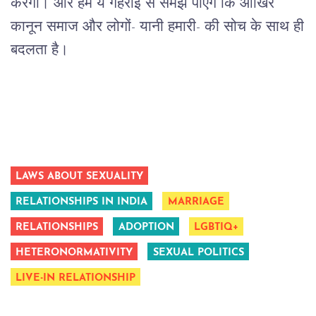
करेगा।
और
हम
ये
गहराई
से
समझ
पाएंगे
कि
आखिर
कानून
समाज
और
लोगों- यानी हमारी
-
की
सोच
के
साथ
ही
बदलता
है।
LAWS ABOUT SEXUALITY
RELATIONSHIPS IN INDIA
MARRIAGE
RELATIONSHIPS
ADOPTION
LGBTIQ+
HETERONORMATIVITY
SEXUAL POLITICS
LIVE-IN RELATIONSHIP