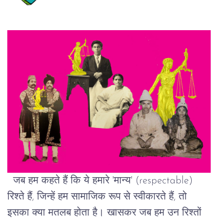
जब
हम
कहते
हैं
कि
ये
हमारे
'
मान्य
' (respectable)
रिश्ते
हैं
,
जिन्हें
हम
सामाजिक
रूप
से
स्वीकारते
हैं
,
तो
इसका
क्या
मतलब
होता
है।
खासकर
जब
हम
उन
रिश्तों