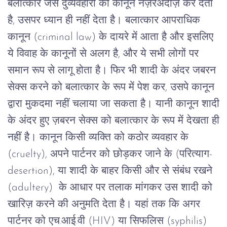
बलात्कार
जैसे
दुर्व्यवहारों
को
कानून
नज़रअंदाज़
कर
देता
है
,
उसपर
ध्यान
ही
नहीं
देता
है।
बलात्कार
आपराधिक
कानून
(criminal law)
के
दायरे
में
आता
है
और
इसलिए
ये
विवाह
के
कानूनों
से
अलग
है
,
और
ये
सभी
लोगों
पर
समान
रूप
से
लागू
होता
है।
फिर
भी
शादी
के
अंदर
जबरन
सेक्स
करने
को
बलात्कार
के
रूप
में
पेश
कर
,
उसपे
कानून
द्वारा
मुकदमा
नहीं
चलाया
जा
सकता
है।
यानी
कानून
शादी
के
अंदर
हुए
ज़बरन
सेक्स
को
बलात्कार
के
रूप
में
देखता
ही
नहीं
है।
कानून
किसी
व्यक्ति
को
कठोर
व्यवहार
के
(cruelty),
अपने
पार्टनर
को
छोड़कर
जाने
के
(
परित्याग
-
desertion),
या
शादी
के
बाहर
किसी
और
से
संबंध
रखने
(adultery)
के आधार
पर
तलाक
मांगकर
उस
शादी
को
खारिज़
करने
की
अनुमति
देता
है।
यहां
तक
कि
अगर
पार्टनर
को
एच
.
आई
.
वी
(HIV)
या
सिफलिस
(syphilis)