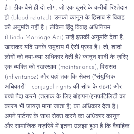
है।
ठीक
वैसे
ही
दो
लोग
,
जो
एक
दूसरे
के
करीबी
रिश्तेदार
हो
(blood related),
उनको
कानून
के
हिसाब
से
विवाह
की
अनुमति
नहीं
है।
लेकिन
हिंदू
विवाह
अधिनियम
(Hindu Marriage Act)
उन्हें
इसकी
अनुमति
देता
है
,
खासकर
यदि
उनके
समुदाय
में
ऐसी
प्रथा
है।
तो
,
शादी
लोगों
को
क्या
-
क्या
अधिकार
देती
है
?
कानून
शादी
के
ज़रिए
एक
व्यक्ति
को
रखरखाव
(maintenance),
विरासत
(inheritance)
और
यहां
तक
कि
सेक्स
("
संयुग्मिक
अधिकारों
" - conjugal rights
की
सोच
के
तहत
)
और
बच्चे
पैदा
करने
(
तलाक
के
लिए
बांझपन
/
इनफर्टिलिटी
का
कारण
भी
जायज़
माना
जाता
है
)
का
अधिकार
देता
है।
अपने
पार्टनर
के
साथ
सेक्स
करने
का अधिकार
कानून
और
सामाजिक
नज़रिये
में
इतना
उलझा
हुआ
है
कि
वैवाहिक