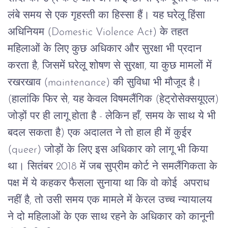
लंबे
समय
से
एक
गृहस्ती
का
हिस्सा
हैं।
यह
घरेलू
हिंसा
अधिनियम
(Domestic Violence Act)
के
तहत
महिलाओं
के
लिए
कुछ
अधिकार
और
सुरक्षा
भी
प्रदान
करता
है
,
जिसमें
घरेलू
शोषण
से
सुरक्षा
,
या
कुछ
मामलों
में
रखरखाव
(maintenance)
की
सुविधा
भी
मौजूद
है।
(
हालांकि
फिर
से
,
यह
केवल
विषमलैंगिक
(
हेट्रोसेक्सयूएल
)
जोड़ों
पर
ही
लागू
होता
है
-
लेकिन
हाँ
,
समय
के
साथ
ये
भी
बदल
सकता
है
)
एक
अदालत
ने
तो
हाल
ही
में
कुईर
(queer)
जोड़ों
के
लिए
इस
अधिकार
को
लागू
भी
किया
था।
सितंबर
2018
में
जब
सुप्रीम
कोर्ट
ने
समलैंगिकता
के
पक्ष
में
ये
कहकर
फैसला
सुनाया
था
कि
वो
कोई
अपराध
नहीं
है
,
तो
उसी
समय
एक
मामले
में
केरल
उच्च
न्यायालय
ने
दो
महिलाओं
के
एक
साथ
रहने
के
अधिकार
को
कानूनी