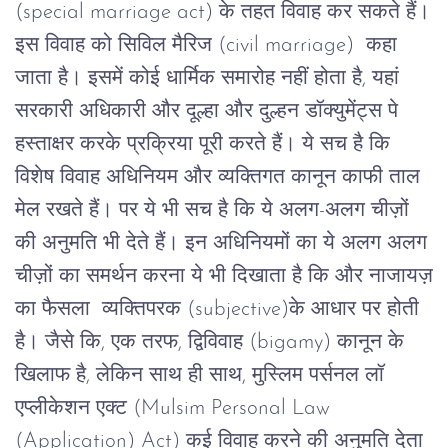
(special marriage act)
के
तहत
विवाह
कर
सकते
हैं।
इस
विवाह
को
सिविल
मैरिज
(civil marriage)
कहा
जाता
है।
इसमें
कोई
धार्मिक
समारोह
नहीं
होता
है
,
यहां
सरकारी
अधिकारी
और
दूल्हा
और
दुल्हन
डॉक्युमेंट्स
पे
हस्ताक्षर
करके
प्रक्रिया
पूरी
करते
हैं।
ये
सच
है
कि
विशेष
विवाह
अधिनियम
और
व्यक्तिगत
कानून
काफी
ताल
मेल
रखते
हैं।
पर
ये
भी
सच
है
कि
ये
अलग
-
अलग
चीज़ों
की
अनुमति
भी
देते
हैं।
इन अधिनियमों का ये अलग अलग
चीज़ों का समर्थन करना ये भी दिखाता है कि और नाजायज़
का फैसला
व्यक्तिपरक
(subjective)के आधार पर होती
है
।
जैसे
कि
,
एक
तरफ
,
द्विविवाह
(bigamy)
कानून
के
खिलाफ
है
,
लेकिन
साथ
ही
साथ
,
मुस्लिम
पर्सनल
लॉ
एप्लीकेशन
एक्ट
(Mulsim Personal Law
(Application) Act)
कई
विवाह
करने
की
अनुमति
देता