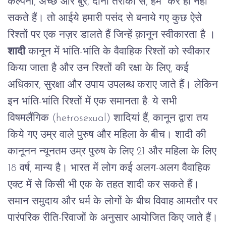
कल्पना
,
अच्छे
और
बुरे
,
दोनों
तरीकों
से
,
हम
कर ही नहीं
सकते
हैं।
तो
आईये
हमारी
पसंद
से
बनाये
गए
कुछ
ऐसे
रिश्तों
पर
एक
नज़र
डालते
हैं जिन्हें क़ानून स्वीकारता है
।
शादी
कानून
में
भांति
-
भांति
के
वैवाहिक
रिश्तों
को
स्वीकार
किया
जाता
है
और
उन
रिश्तों
की
रक्षा
के
लिए
,
कई
अधिकार
,
सुरक्षा
और
उपाय
उपलब्ध
कराए
जाते
हैं।
लेकिन
इन
भांति
-
भांति
रिश्तों
में
एक
समानता
है
:
ये
सभी
विषमलैंगिक
(hetrosexual)
शादियां
हैं
,
कानून
द्वारा
तय
किये
गए
उम्र
वाले
पुरुष
और
महिला
के
बीच।
शादी की
कानूनन न्यूनतम उम्र
पुरुष
के
लिए
21
और
महिला
के
लिए
18
वर्ष
,
मान्य
है।
भारत
में
लोग
कई
अलग
-
अलग
वैवाहिक
एक्ट
में
से
किसी
भी
एक
के
तहत
शादी
कर
सकते
हैं।
समान
समुदाय
और
धर्म
के
लोगों
के
बीच
विवाह
आमतौर
पर
पारंपरिक
रीति
-
रिवाजों
के
अनुसार
आयोजित
किए
जाते
हैं।