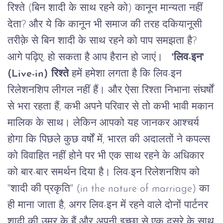
रिश्ते
(
बिन
शादी
के
साथ
रहने
को
)
कानून
मान्यता
नहीं
देता
?
और
ये
कि
कानून
भी
समाज
की
तरह
दकियानूसी
तरीक़े
से
बिन
शादी
के
साथ
रहने
को
पाप
समझता
है
?
आगे
पढ़िए
,
हो
सकता
है
आप
हैरान
हो
जाएं।
'
लिव
-
इन
'
(Live-in)
रिश्ते
हमें
हमेशा
लगता
है
कि
लिव
-
इन
रिलेशनशिप
लीगल
नहीं
हैं।
और
ऐसा
रिश्ता
निभाना
संघर्षों
से
भरा
रहता
हैं
,
कभी
अपने
परिवार
से
तो
कभी
भावी
मकान
मालिक
के
साथ।
लेकिन
आपको
यह
जानकर
आश्चर्य
होगा
कि
पिछले
कुछ
वर्षों
में
,
भारत
की
अदालतों
ने
कपल्स
को
विवाहित
नहीं
होने
पर
भी
एक
साथ
रहने
के
अधिकार
को
बार
-
बार
समर्थन
दिया
है।
लिव
-
इन
रिलेशनशिप
को
"
शादी
की
प्रकृति
" (in the nature of marriage)
का
ही
माना
जाता
है
,
अगर
लिव
-
इन
में
रहने
वाले
दोनों
पार्टनर
शादी
की
उम्र
के
हैं
और
अपनी
इच्छा
से
एक
दूसरे
के
साथ