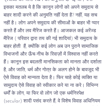
इसका
मतलब
ये
है
कि
कानून
लोगों
को
अपने
समुदाय
से
बाहर
शादी
करने
की
अनुमति
नहीं
देता
है
?
नहीं
,
यह
सच
नहीं
है।
लोग
अपने
समुदाय
की
सीमाओं
के
बाहर
भी
प्यार
करते
हैं
और
लव
मैरिज
करते
हैं।
आजकल
कई
अरेंज्ड
मैरिज
(
परिवार
द्वारा
तय
की
गई
शादियां
)
भी
समुदाय
के
बाहर
होती
हैं
,
क्योंकि
कई
लोग
अब
उन
पुराने
सामाजिक
विभाजनों
और
ऊँच
-
नीच
के
रिवाज़ों
में
विश्वास
नहीं
करते
हैं।
कानून
इस
बदलती
मानसिकता
को
मानता
और
दर्शाता
है
,
और
जाति
,
धर्म
और
गोत्र
के
अलग
होने
के
बावजूद
भी
ऐसे
विवाह
को
मान्यता
देता
है।
फिर
चाहे
कोई
व्यक्ति
या
सामुदाय
ऐसे
विवाह
को
स्वीकार
करे
या
ना
करे।
विभिन्न
धर्मों
के
लोग
,
या
फिर
वो
लोग
जो
एक
धर्मनिरपेक्ष
(secular)
शादी
पसंद
करते
हैं
,
वे
विशेष
विवाह
अधिनियम