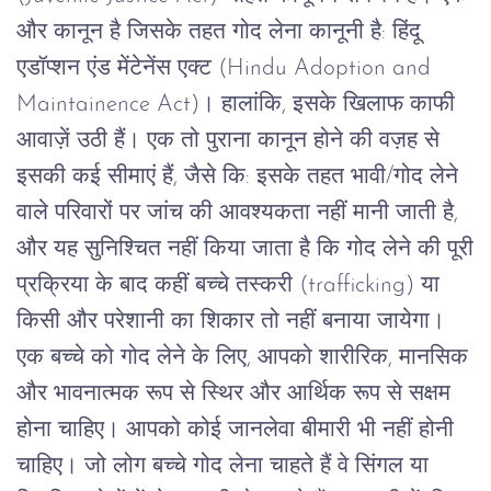
और
कानून
है
जिसके
तहत
गोद
लेना
कानूनी
है
:
हिंदू
एडॉप्शन
एंड
मेंटेनेंस
एक्ट
(Hindu Adoption and
Maintainence Act)
।
हालांकि
,
इसके
खिलाफ
काफी
आवाज़ें
उठी
हैं।
एक
तो
पुराना
कानून
होने
की
वज़ह
से
इसकी
कई
सीमाएं
हैं
,
जैसे
कि
:
इसके
तहत
भावी
/
गोद
लेने
वाले
परिवारों
पर
जांच
की
आवश्यकता
नहीं
मानी
जाती
है
,
और
यह
सुनिश्चित
नहीं
किया
जाता
है
कि
गोद
लेने
की
पूरी
प्रक्रिया
के
बाद
कहीं
बच्चे
तस्करी
(trafficking)
या
किसी
और
परेशानी
का
शिकार
तो
नहीं
बनाया
जायेगा।
एक
बच्चे
को
गोद
लेने
के
लिए
,
आपको
शारीरिक
,
मानसिक
और
भावनात्मक
रूप
से
स्थिर
और
आर्थिक
रूप
से
सक्षम
होना
चाहिए।
आपको
कोई
जानलेवा
बीमारी
भी
नहीं
होनी
चाहिए।
जो
लोग
बच्चे
गोद
लेना
चाहते
हैं
वे
सिंगल
या