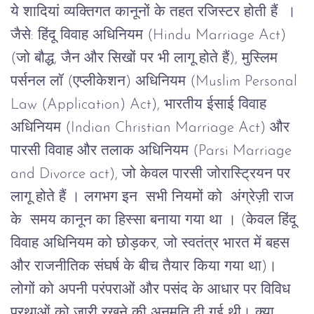
ये
शादियां
व्यक्तिगत
कानूनों
के
तहत
रजिस्टर
होती
हैं
।
जैसे: हिंदू
विवाह
अधिनियम
(Hindu Marriage Act)
(
जो
बौद्ध
,
जैन
और
सिखों
पर
भी
लागू
होते
हैं
),
मुस्लिम
पर्सनल
लॉ
(
एप्लीकेशन
)
अधिनियम
(Muslim Personal
Law (Application) Act),
भारतीय
ईसाई
विवाह
अधिनियम
(Indian Christian Marriage Act)
और
पारसी
विवाह
और
तलाक
अधिनियम
(Parsi Marriage
and Divorce act),
जो
केवल
पारसी
जोरास्ट्रियन
पर
लागू
होते
हैं
।
लगभग इन सभी नियमों को अंग्रेज़ी राज
के समय कानून का हिस्सा बनाया गया था ।
(
केवल
हिंदू
विवाह
अधिनियम
को
छोड़कर
,
जो
स्वतंत्र
भारत
में
बहस
और
राजनीतिक
संघर्ष
के
बीच
तैयार
किया
गया
था
)
।
लोगों
को
अपनी
परंपराओं
और
पसंद
के
आधार
पर
विविध
प्रथाओं
को
जारी
रखने
की
अनुमति
दी
गई
थी।
क्या