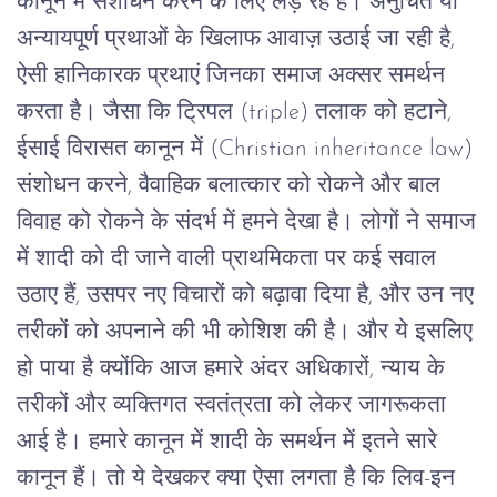
कानून
में
संशोधन
करने
के
लिए
लड़
रहे
हैं।
अनुचित
या
अन्यायपूर्ण
प्रथाओं
के
खिलाफ
आवाज़
उठाई
जा
रही
है
,
ऐसी हानिकारक प्रथाएं जिनका समाज अक्सर समर्थन
करता है।
जैसा
कि
ट्रिपल
(triple)
तलाक
को
हटाने
,
ईसाई
विरासत
कानून
में
(Christian inheritance law)
संशोधन
करने
,
वैवाहिक
बलात्कार
को
रोकने
और
बाल
विवाह
को
रोकने
के
संदर्भ
में
हमने
देखा
है।
लोगों
ने
समाज
में
शादी
को
दी
जाने
वाली
प्राथमिकता
पर
कई
सवाल
उठाए
हैं
,
उसपर
नए
विचारों
को
बढ़ावा
दिया
है
,
और
उन
नए
तरीकों
को
अपनाने
की
भी
कोशिश
की
है।
और
ये
इसलिए
हो
पाया
है
क्योंकि
आज
हमारे
अंदर
अधिकारों
,
न्याय
के
तरीकों
और
व्यक्तिगत
स्वतंत्रता
को
लेकर
जागरूकता
आई
है।
हमारे
कानून
में
शादी
के
समर्थन
में
इतने
सारे
कानून
हैं।
तो
ये
देखकर
क्या
ऐसा
लगता
है
कि
लिव
-
इन