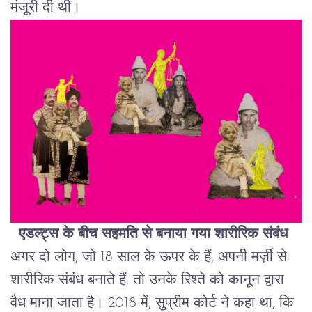
मंजूरी
दी
थी।
एडल्ट्स
के
बीच
सहमति
से
बनाया
गया
शारीरिक
संबंध
अगर
दो
लोग
,
जो
18
साल
के
ऊपर
के
हैं
,
अपनी
मर्ज़ी
से
शारीरिक
संबंध
बनाते
हैं
,
तो
उनके
रिश्ते
को
कानून
द्वारा
वैध
माना
जाता
है।
2018
में
,
सुप्रीम
कोर्ट
ने
कहा
था
,
कि