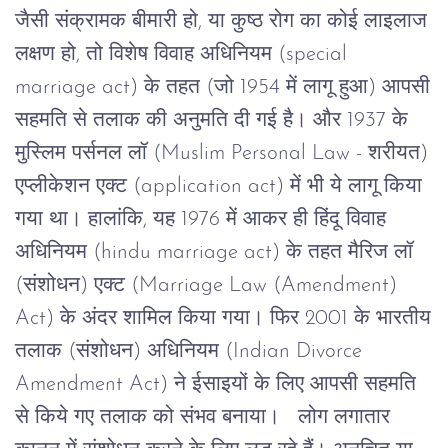
जैसी
संक्रामक
बीमारी
हो
,
या
कुष्ठ
रोग
का
कोई
लाइलाज
लक्षण
हो
,
तो
विशेष
विवाह
अधिनियम
(special
marriage act)
के
तहत
(
जो
1954
में
लागू
हुआ
)
आपसी
सहमति
से
तलाक
की
अनुमति
दी
गई
है।
और
1937
के
मुस्लिम
पर्सनल
लॉ
(Muslim Personal Law -
शरीयत
)
एप्लीकेशन
एक्ट
(application act)
में
भी
ये
लागू
किया
गया
था।
हालांकि
,
यह
1976
में
आकर
ही
हिंदू
विवाह
अधिनियम
(hindu marriage act)
के
तहत
मैरिज
लॉ
(
संशोधन
)
एक्ट
(Marriage Law (Amendment)
Act)
के
अंदर
शामिल किया
गया।
फिर
2001
के
भारतीय
तलाक
(
संशोधन
)
अधिनियम
(Indian Divorce
Amendment Act)
ने
ईसाइयों
के
लिए
आपसी
सहमति
से
किये
गए
तलाक
को
संभव
बनाया।
लोग
लगातार