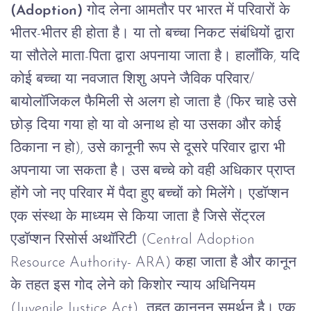
(Adoption)
गोद
लेना
आमतौर
पर
भारत
में
परिवारों
के
भीतर-भीतर
ही
होता
है।
या
तो
बच्चा
निकट
संबंधियों
द्वारा
या
सौतेले
माता
-
पिता
द्वारा
अपनाया
जाता
है।
हालाँकि
,
यदि
कोई
बच्चा
या
नवजात
शिशु
अपने
जैविक
परिवार
/
बायोलॉजिकल
फैमिली
से
अलग
हो
जाता
है
(
फिर
चाहे
उसे
छोड़
दिया
गया
हो
या
वो
अनाथ
हो
या
उसका
और
कोई
ठिकाना
न
हो
),
उसे
कानूनी
रूप
से
दूसरे
परिवार
द्वारा
भी
अपनाया
जा
सकता
है।
उस
बच्चे
को
वही
अधिकार
प्राप्त
होंगे
जो
नए
परिवार
में
पैदा
हुए
बच्चों
को
मिलेंगे।
एडॉप्शन
एक
संस्था
के
माध्यम
से
किया
जाता
है
जिसे
सेंट्रल
एडॉप्शन
रिसोर्स
अथॉरिटी
(Central Adoption
Resource Authority- ARA)
कहा
जाता
है
और
कानून
के
तहत
इस गोद लेने को
किशोर
न्याय
अधिनियम
(Juvenile Justice Act)
तहत कानूनन समर्थन है।
एक