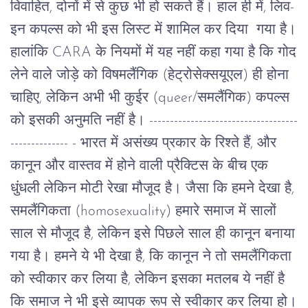
विवाहित
,
दोनों
में
से
कुछ
भी
हो
सकते
हैं।
हाल
ही
में
,
लिव
-
इन
कपल्स
को
भी
इस
लिस्ट
में
शामिल
कर
दिया
गया
है।
हालांकि
CARA
के
नियमों
में
यह
नहीं
कहा
गया
है
कि
गोद
लेने
वाले
जोड़े
को
विषमलैंगिक
(
हेट्रोसेक्सयूएल
)
ही
होना
चाहिए
,
लेकिन
अभी
भी
कुईर
(queer/
समलैंगिक
)
कपल्स
को
इसकी
अनुमति
नहीं
है।
------------------------------------
-------------- -
भारत
में
असंख्य
प्रकार
के
रिश्ते
हैं
,
और
कानून
और
वास्तव
में
होने
वाली
प्रैक्टिस
के
बीच
एक
धुंधली
लेकिन
मोटी
रेखा
मौजूद
है।
जैसा
कि
हमने
देखा
है
,
समलैंगिकता
(homosexuality)
हमारे
समाज
में
सालों
साल
से
मौजूद
है
,
लेकिन
इसे
पिछले
साल
ही
कानून
बनाया
गया
है।
हमने
ये
भी
देखा
है
,
कि
कानून
ने
तो
समलैंगिकता
को
स्वीकार
कर
लिया
है
,
लेकिन
इसका
मतलब
ये
नहीं
है
कि
समाज
ने
भी
इसे
व्यापक
रूप
से
स्वीकार
कर
लिया
हो।