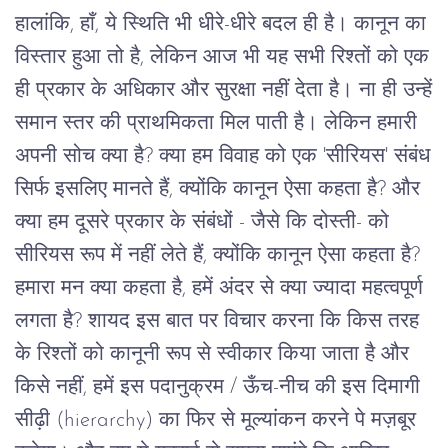
हालांकि
,
हाँ
,
ये
स्थिति
भी
धीरे
-
धीरे
बदल
ही है
।
कानून
का
विस्तार
हुआ
तो
है
,
लेकिन
आज
भी
यह
सभी
रिश्तों
को
एक
ही
प्रकार
के
अधिकार
और
सुरक्षा
नहीं
देता
है।
ना
ही
उन्हें
समान
स्तर
की
प्राथमिकता
मिल
पाती
है।
लेकिन
हमारी
अपनी
सोच
क्या
है
?
क्या
हम
विवाह
को
एक
'
सीरियस
'
संबंध
सिर्फ
इसलिए
मानते
हैं
,
क्योंकि
कानून
ऐसा
कहता
है
?
और
क्या
हम
दूसरे
प्रकार
के
संबंधों
-
जैसे
कि
दोस्ती
-
को
सीरियस
रूप
में
नहीं
लेते
हैं
,
क्योंकि
कानून
ऐसा
कहता
है
?
हमारा मन क्या कहता है, हमें अंदर से
क्या
ज्यादा
महत्वपूर्ण
लगता
है
?
शायद
इस
बात
पर
विचार
करना
कि
किस
तरह
के
रिश्तों
को
कानूनी
रूप
से
स्वीकार
किया
जाता
है
और
किसे
नहीं
,
हमें
इस
पदानुक्रम
/
ऊँच
-
नीच
की
इस
दिमागी
सीढ़ी
(hierarchy)
का
फिर
से
मूल्यांकन
करने
पे
मज़बूर