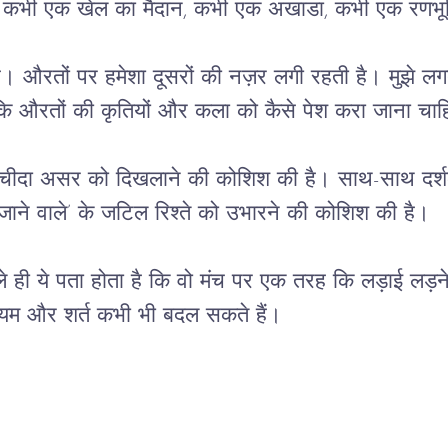
 
कभी
एक
खेल
का
मैदान
, 
कभी
एक
अखाडा
, 
कभी
एक
रणभू
ै।
औरतों
पर
हमेशा
दूसरों
की
नज़र
लगी
रहती
है।
मुझे लग
 कि औरतों की कृतियों और कला को कैसे पेश करा जाना चाह
ेचीदा
असर
को दिखलाने की
कोशिश
की
है।
साथ
-
साथ
दर्
जाने
वाले’
के
जटिल
रिश्ते
को
उभारने
की
कोशिश
की
है।
े
ही
ये
पता
होता है
कि
वो
मंच
पर
एक
तरह
कि
लड़ाई
लड़न
यम
और
शर्त
कभी
भी
बदल
सकते
हैं।