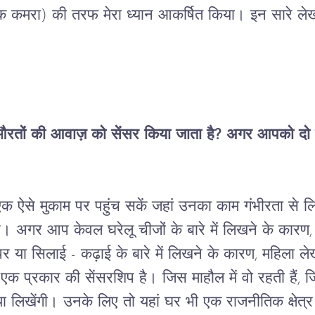
क
कमरा
) 
की
तरफ
मेरा
ध्यान
आकर्षित
किया।
इन
सारे
लेख
रतों
की
आवाज़
को
सेंसर
किया
जाता
है
? 
अगर
आपको
दो
एक
ऐसे
मुकाम
पर
पहुंच
सकें
जहां
उनका
काम
गंभीरता
से
ल
ै।
अगर
आप
केवल
घरेलू
चीजों
के
बारे
में
लिखने
के
कारण
,
पर
या
सिलाई
 - 
कढ़ाई
के
बारे
में
लिखने
के
कारण
, 
महिला
ले
एक
प्रकार
की
सेंसरशिप
है।
जिस
माहौल
में
वो
रहती
हैं
, 
ज
या
लिखेंगी।
उनके
लिए
तो
यहां
घर
भी
एक
राजनीतिक
क्षेत्र