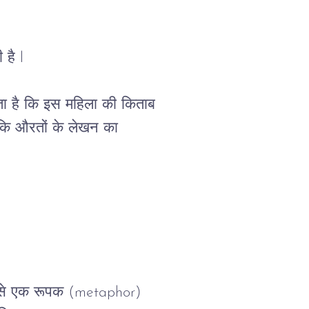
है l
ा
है
कि
इस
महिला
की
किताब
कि
औरतों
के
लेखन
का
से
एक
रूपक
 (metaphor) 