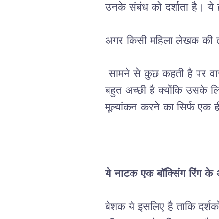
उनके
संबंध
को
दर्शाता
है।
ये
अगर किसी महिला लेखक की तारी
सामने
से
कुछ
कहती
है
पर
वा
बहुत
अच्छी
है
क्योंकि
उसके
ल
मूल्यांकन
करने
का
सिर्फ
एक
ह
ये
नाटक
एक
बॉक्सिंग
रिंग
के
बेशक
ये
इसलिए
है
ताकि
दर्शको