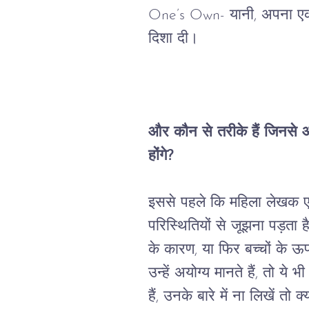
One’s Own- 
यानी
, 
अपना
ए
दिशा दी।
और
कौन
से
तरीके
हैं
जिनसे
औ
होंगे
?
इससे
पहले
कि
महिला
लेखक
परिस्थितियों
से
जूझना
पड़ता
ह
के
कारण
, 
या
फिर
बच्चों
के
ऊ
उन्हें
अयोग्य
मानते
हैं
, 
तो
ये
भी
हैं
, 
उनके
बारे
में
ना
लिखें
तो
क्