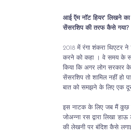
आई
ऍम
नॉट
हियर
' 
लिखने
का
सेंसरशिप
की
तरफ
कैसे
गया?
2018 
में
रंगा
शंकरा
 थिएटर 
ने
करने को कहा 
।
वे
समय
के
स
किया
कि
अगर
लोग
सरकार
के
सेंसरशिप
तो
शामिल
नहीं
हो
प
बात
को
समझने
के
लिए
एक
दू
इस
नाटक
के
लिए
जब
मैं
कुछ
जोअन्ना
रस
द्वारा
लिखा
 '
हाऊ
की
लेखनी
पर
बंदिश
कैसे
लगा