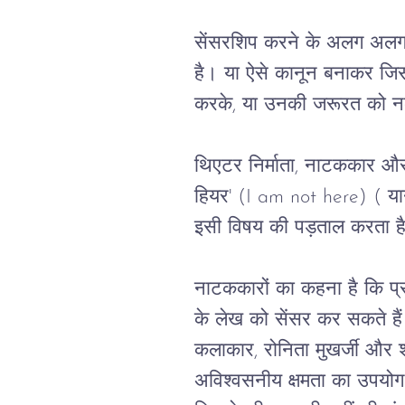
सेंसरशिप करने के अलग अलग 
है।
या
ऐसे
कानून
बनाकर
जिस
करके
, 
या
उनकी
जरूरत
को
न
थिएटर
निर्माता
, 
नाटककार
औ
हियर
' (I am not here) ( यानी-
इसी
विषय
की
पड़ताल
करता
ह
नाटककारों
का
कहना
है
कि
प्
के
लेख
को
सेंसर
कर
सकते
है
कलाकार
, 
रोनिता
मुखर्जी
और
अविश्वसनीय
क्षमता
का
उपयोग