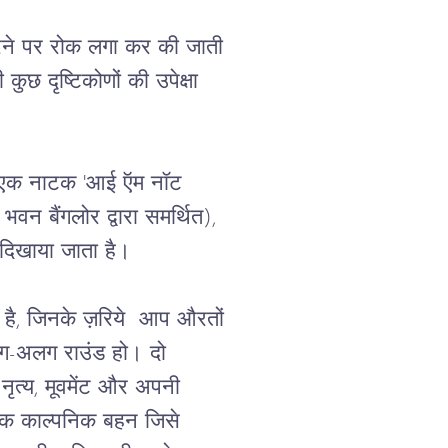
ने
पर
रोक
लगा
कर
की
जाती
ी
कुछ
दृष्टिकोणों
की
उपेक्षा
एक
नाटक
 '
आई
ऍम
नॉट
भवन बैंगलोर द्वारा समर्थित), 
दिखाया
जाता
है।
है,
जिनके
ज़रिये 
आप
औरतों
ग
-
अलग
राउंड
हो।
दो
नृत्य
, 
मूवमेंट
और
अपनी
एक
काल्पनिक
बहन
जिसे