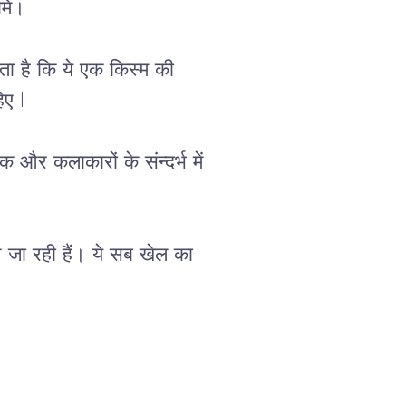
मि।
ता है कि ये एक किस्म की 
िए l
शक
और
कलाकारों
के
संन्दर्भ
में
े
जा
रही
हैं।
ये
सब
खेल का 