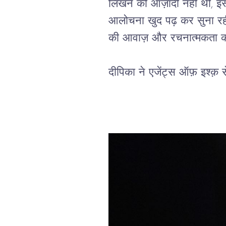
लिखने
की
आज़ादी
नहीं
थी
, 
इं
आलोचना
खुद
पढ़
कर
सुना
रह
की
आवाज़
और
रचनात्मकता
क
दीपिका
ने
एजेंट्स
ऑफ़
इश्क़
स