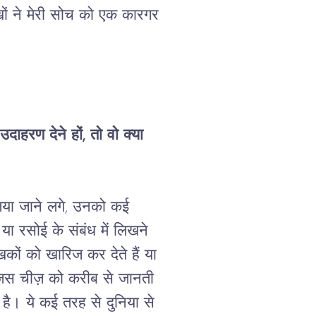
ों
ने
मेरी सोच को एक कारगर 
उदाहरण
देने
हों
, 
तो
वो
क्या
िया
जाने
लगे
, 
उनको
कई
 
या
रसोई
के
संबंध
में
लिखने
खकों
को
खारिज
कर
देते
हैं
या
िस
चीज़
को
करीब
से
जानती
है।
ये कई
तरह
से
दुनिया
से