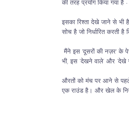
की
तरह
प्रयोग
किया
गया
है
 -
इसका
रिश्ता
देखे
जाने
से भी
ह
सोच है जो निर्धारित करती है
मैंने
इस
 '
दूसरों
की
नज़र
' 
के
प
भी,
इस
 ‘
देखने
वाले’
और
 ‘
देखे
औरतों
को
मंच
पर
आने
से
पहल
एक राउंड है।
और
खेल
के
नि