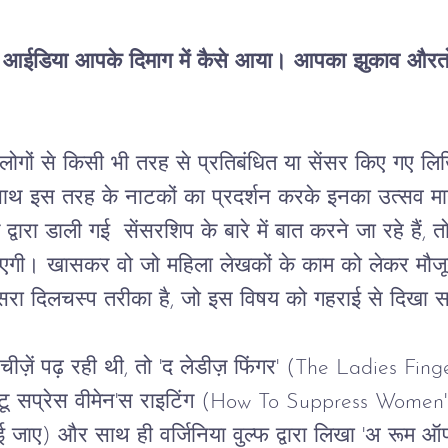
आईडिया
आपके
दिमाग
में
कैसे
आया।
आपका
झुकाव
औरतो
लोगों
से
किसी
भी
तरह
से
प्रतिबंधित
या
सेंसर
किए
गए
लि
ाथ
इस
तरह
के
नाटकों
का
प्रदर्शन
करके
इनका
उत्सव
म
द्वारा
डाली
गई
सेंसरशिप
के
बारे
में
बात
करने
जा
रहे
हैं
, 
त
ाएगी।
खासकर
वो
जो
महिला
लेखकों 
के काम को लेकर 
मौज
सरा
दिलचस्प
तरीका
है
, 
जो
इस
विषय
को
गहराई
से
दिखा
स
चीज़ें
पढ़
रही
थी
, 
तो
 '
द
लेडीज़
फिंगर
' (The Ladies Fing
टू
सप्रेस
वीमेन
'
स
राइटिंग
 (How To Suppress Women's 
ई
जाए
) 
और
साथ
ही
वर्जिनिया
वुल्फ
द्वारा
लिखा
 '
अ
रूम
ऑ