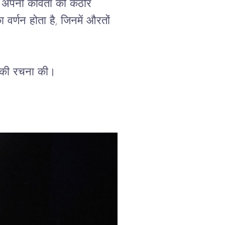
अपनी
कविता
की
कठोर
ा
वर्णन
होता
है
, 
जिनमें
औरतों
की
रचना
की।