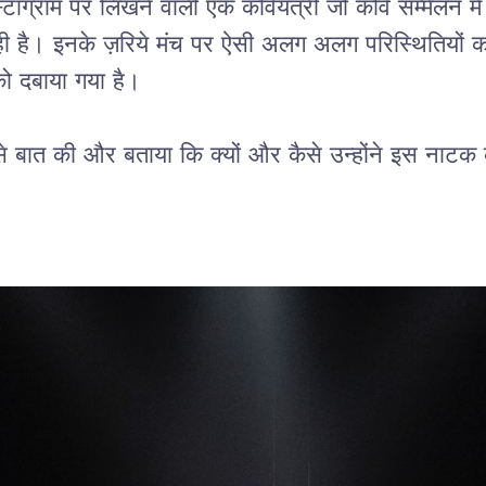
स्टाग्राम
पर
लिखने
वाली
एक
कवियत्री
जो
कवि
सम्मेलन
में
ी
है।
इनके ज़रिये
मंच
पर
ऐसी
अलग
अलग
परिस्थितियों
क
ो
दबाया
गया है।
े
बात
की
और
बताया
कि
क्यों
और
कैसे
उन्होंने
इस
नाटक