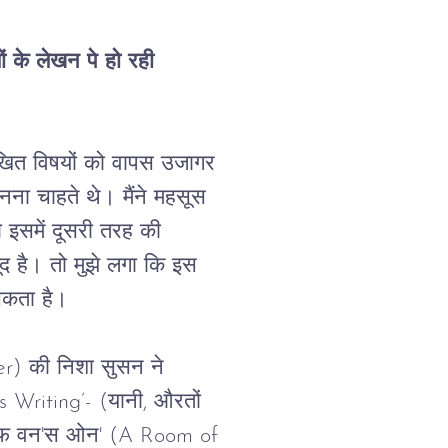
ं
के
लेखन
पे
हो
रही
खित
विषयों 
को वापस उजागर 
ानना
चाहते
थे।
मैंने
महसूस
ो
इसमें
दूसरी
तरह
की
ूद
है।
तो
मुझे
लगा
कि
इस
कता है।
er) 
की
निशा
सुसन
ने
Writing’- (यानी, 
औरतों
फ
वन
'
स
ओन
' (A Room of 