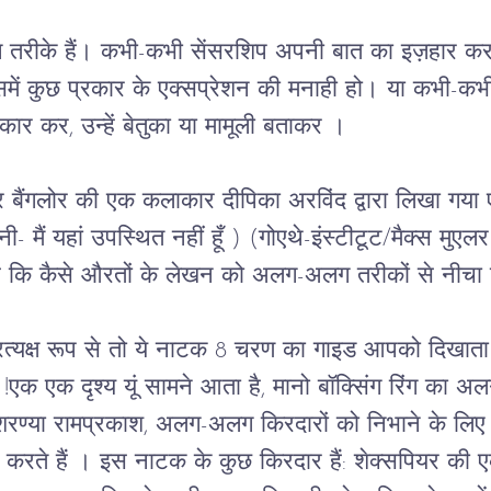
तरीके हैं। कभी
-
कभी
सेंसरशिप
अपनी
बात
का
इज़हार
कर
में
कुछ
प्रकार
के
एक्सप्रेशन
की
मनाही
हो।
या
कभी
-
कभ
कार
कर
, 
उन्हें
बेतुका
या
मामूली
बताकर
।
र
बैंगलोर
की
एक
कलाकार
दीपिका
अरविंद
द्वारा
लिखा
गया
 मैं यहां उपस्थित नहीं हूँ ) (गोएथे-इंस्टीटूट/मैक्स मुएलर 
ै
कि
कैसे
औरतों
के
लेखन
को
अलग
-
अलग
तरीकों
से
नीचा
रत्यक्ष
रूप
से
तो
ये
नाटक
 8 
चरण
का
गाइड
आपको दिखाता 
ं !एक
एक
दृश्य
यूं
सामने
आता
है
, 
मानो
बॉक्सिंग
रिंग
का
अल
शरण्या
रामप्रकाश
, 
अलग
-
अलग
किरदारों
को
निभाने
के
लिए
करते
हैं
।
 इस नाटक के 
कुछ
किरदार
हैं
: 
शेक्सपियर
की