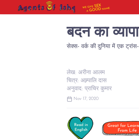
SEX
WE GIVE
NAME
GOOD
A
बदन का व्याप
सेक्स- वर्क की दुनिया में एक ट्र
लेख: अरीना आलम
चित्र: आम्र्पालि दास
अनुवाद: प्राचिर कुमार
Nov 17, 2020