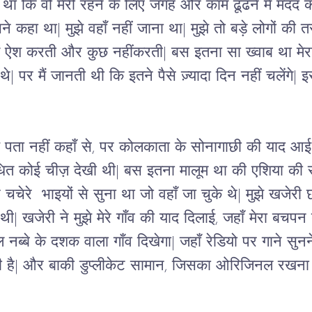
 था कि वो मेरी रहने के लिए जगह और काम ढूँढने में मदद
 उसने कहा था| मुझे वहाँ नहीं जाना था| मुझे तो बड़े लोगों 
ें ऐश करती और कुछ नहींकरती| बस इतना सा ख्वाब था मेरा
े| पर मैं जानती थी कि इतने पैसे ज़्यादा दिन नहीं चलेंगे|
झे पता नहीं कहाँ से, पर कोलकाता के सोनागाछी की याद आई|
ित कोई चीज़ देखी थी| बस इतना मालूम था की एशिया की स
चचेरे  भाइयों से सुना था जो वहाँ जा चुके थे| मुझे खजेरी
| खजेरी ने मुझे मेरे गाँव की याद दिलाई, जहाँ मेरा बचपन
नब्बे के दशक वाला गाँव दिखेगा| जहाँ रेडियो पर गाने सुनने
ी है| और बाकी डुप्लीकेट सामान, जिसका ओरिजिनल रखना