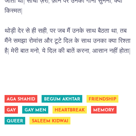
जाती थीं| सोचो ज़रा, फ़ोन पर उनका गाना सुनना, क्या
किस्मत|
थोड़ी देर से ही सही, पर जब मैं उनके साथ बैठता था, तब
मैंने समझा रोमांस और टूटे दिल के साथ उनका क्या रिश्ता
है| मेरी बात मनो, ये दिल की बातें करना, आसान नहीं होता|
AGA SHAHID
BEGUM AKHTAR
FRIENDSHIP
GAY
GAY MEN
HEARTBREAK
MEMORY
QUEER
SALEEM KIDWAI