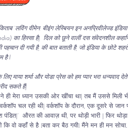
िताब ‘लविंग वीमेन: बीइंग लेस्बियन इन अनप्रिवीलेज्ड इंडिया’
ndia)
 का हिस्सा है|  दिल को छूने वालीं दस संवेदनशील कहान
की पहचान दी गयी है, की बात बताती है, जो इंडिया के छोटे शह
म है l
 लिए माया शर्मा और योडा प्रेस को हम प्यार भरा धन्यवाद देते
रीद सकते हैं|
 ही मेरा ध्यान उसकी ओर खींचा था| तब मैं उससे मिली भी
र्कशॉप चल रही थी| वर्कशॉप के दौरान, एक दूसरे से जान पह
श पंडित|’  औरत की आवाज़ थी, पर थोड़ी भारी | फिर थो
 वो कहाँ से है |बता कर बैठ गयी| मैंने मन ही मन सोचा, ये