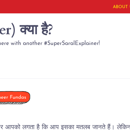
ABOUT 
r) क्या है?
here with another #SuperSaralExplainer!
र
आपको
लगता
है
कि
आप
इसका
मतलब
जानते
हैं।
लेकि