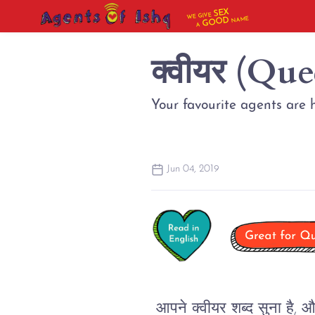
SEX
WE GIVE
NAME
GOOD
A
क्वीयर (Quee
Your favourite agents are 
Jun 04, 2019
आपने
क्वीयर
शब्द
सुना
है
,
औ