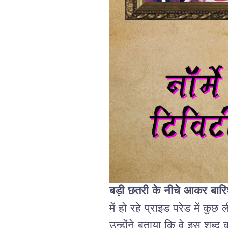
बड़ी
छतरी
के
नीचे
आकर
बार
में
हो
रहे
प्राइड
परेड
में
कुछ
ल
उन्होंने
बताया
कि
वे
इस
शब्द