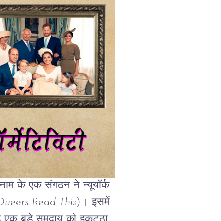
नाम
के
एक
संगठन
ने
न्यूयॉर्क
ueers Read This
)
।
इसमें
े
एक
बड़े
समुदाय
को
इकट्ठा