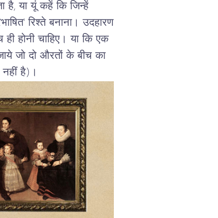
ा
है
,
या
यूं
कहें
कि
जिन्हें
िभाषित
'
रिश्ते
बनाना।
उदहारण
च
ही
होनी
चाहिए।
या
कि
एक
जाये
जो
दो
औरतों
के
बीच
का
नहीं
है
)
।