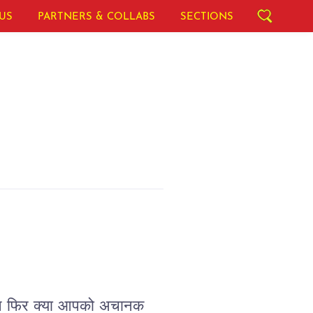
US
PARTNERS & COLLABS
SECTIONS
न
फिर
क्या
आपको
अचानक