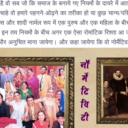
है
वो
सब
जो
कि
समाज
के
बनाये
गए
नियमों
के
दायरे
में
आत
चाहे
वो
हमारे
पहनने
-
ओढ़ने
का
तरीका
हो
या
कुछ
'
मान्य
/
पर
्स
और
शादी
नार्मल
रूप
में
एक
पुरुष
और
एक
महिला
के
बी
इन
तय
नियमों
के
बीच
अगर
एक
ऐसा
रोमांटिक
रिश्ता
आ
और
अनुचित
माना
जायेगा।
और
कहा
जायेगा
कि
वो
नोर्मेटिव