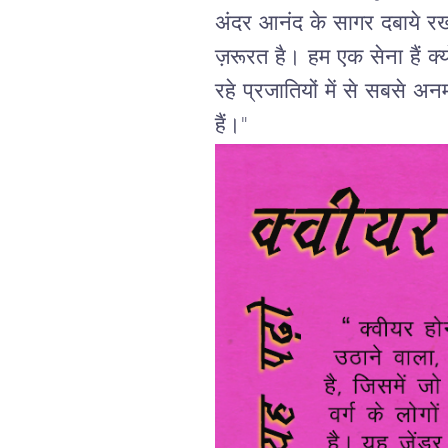
अंदर
आनंद
के
सागर
दबाये
र
ज़रूरत
है।
हम
एक
सेना
हैं
क्
रहे
प्रजातियों
में
से
सबसे
अनम
हैं।
"