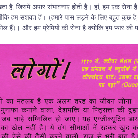
खता
है
,
जिसमें
अपार
संभावनाएं
होती
हैं।
हां
,
हम
एक
सेना
हैं
योंकि
हम
सशक्त
हैं।
(
हमारे
पास
लड़ने
के
लिए
बहुत
कुछ
है
ोल
हैं
)
।
और
हम
प्रेमियों
की
सेना
है
क्योंकि
हम
प्यार
की
प