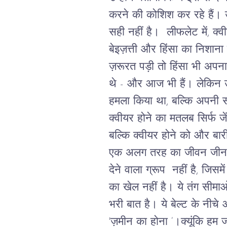
करने
की
कोशिश
कर
रहे
हैं।
सही
नहीं
है।
लीफलेट
में
,
क्व
बेइज़त्ती
और
हिंसा
का
निशाना
ज़रूरत
पड़ी
तो
हिंसा
भी
अपना
थे
-
और
आज
भी
हैं।
लेकिन
हमला
किया
था
,
बल्कि
अपनी
क्वीयर
होने
का
मतलब
सिर्फ
जे
बल्कि
क्वीयर
होने को और बार
एक
अलग
तरह
का
जीवन
जीन
देने
वाला
ग्रूप
नहीं
है
,
जिसमें
का खेल नहीं है।
ये तंग सीमाओ
भरी बात है।
ये
बेल्ट
के
नीचे
'
ज़मीन का होना ‘।क्यूंकि
हम
ज