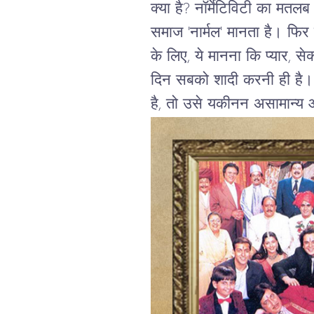
क्या
है
?
नॉर्मेटिविटी
का
मतलब
समाज
'
नार्मल
'
मानता
है।
फिर
के
लिए
,
ये
मानना
कि
प्यार
,
सेक
दिन
सबको
शादी
करनी
ही
है।
है
,
तो
उसे
यकीनन
असामान्य