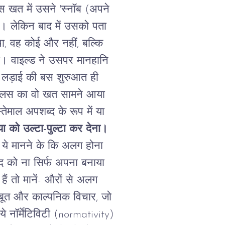
स
खत
में
उसने
'
स्नॉब
(
अपने
ा।
लेकिन
बाद
में
उसको
पता
ा
,
वह
कोई
और
नहीं
,
बल्कि
ा।
वाइल्ड
ने
उसपर
मानहानि
लड़ाई
की
बस
शुरुआत
ही
लस
का
वो
खत
सामने
आया
्तेमाल
अपशब्द
के
रूप
में
या
या
को
उल्टा
-
पुल्टा
कर
देना।
ये
मानने
के
कि
अलग
होना
द
को
ना
सिर्फ
अपना
बनाया
हैं
तो
मानें
-
औरों
से
अलग
ूत
और
काल्पनिक
विचार
,
जो
ये
नॉर्मेटिविटी
(normativity)