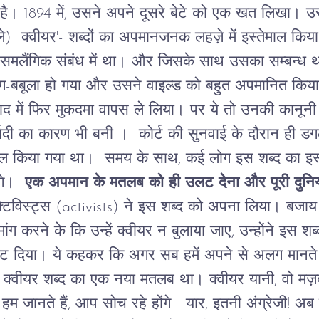
है।
1894
में
,
उसने
अपने
दूसरे
बेटे
को
एक
खत
लिखा।
उ
े
)
क्वीयर
'-
शब्दों का
अपमानजनक
लहज़े
में
इस्तेमाल
किय
समलैंगिक
संबंध
में
था।
और
जिसके
साथ
उसका
सम्बन्ध
थ
ग
-
बबूला
हो
गया
और
उसने
वाइल्ड
को
बहुत
अपमानित
किय
ाद
में
फिर
मुकदमा
वापस
ले
लिया।
पर
ये
तो
उनकी
कानूनी
बादी
का
कारण
भी
बनी
।
कोर्ट
की
सुनवाई
के
दौरान
ही
डग
ाल
किया
गया
था।
समय
के
साथ
,
कई
लोग
इस
शब्द
का
इस
गे।
एक
अपमान
के
मतलब
को
ही
उलट
देना
और
पूरी
दुनि
टिविस्ट्स
(activists)
ने
इस
शब्द
को
अपना
लिया।
बजाय
मांग
करने
के
कि
उन्हें
क्वीयर
न
बुलाया
जाए
,
उन्होंने
इस
शब्
ट
दिया।
ये
कहकर
कि
अगर
सब
हमें
अपने
से
अलग
मानते
क्वीयर
शब्द
का
एक
नया
मतलब
था।
क्वीयर
यानी
,
वो
मज़ब
,
हम
जानते
हैं
,
आप
सोच
रहे
होंगे
-
यार
,
इतनी
अंग्रेजी
!
अब