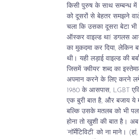
किसी
पुरुष
के
साथ
सम्बन्ध
में
को
दूसरों
से
बेहतर
समझने
वाल
चला
कि
उसका
दूसरा
बेटा
भी
ऑस्कर
वाइल्ड
था
!
डगलस
आ
का
मुकदमा
कर
दिया
,
लेकिन
ब
थी।
यही
लड़ाई
वाइल्ड
की
बर्
जिसमें
'
क्वीयर
'
शब्द
का
इस्तेम
अपमान
करने
के
लिए
करने
ल
1980
के
आसपास
, LGBT
एक्
एक
बुरी
बात
है
,
और
बजाय
ये
बल्कि
उसके
मतलब
को
भी
पल
होना
तो
खुशी
की
बात
है।
अब
‘
नॉर्मेटिविटी’
को
ना
माने।
(
हां