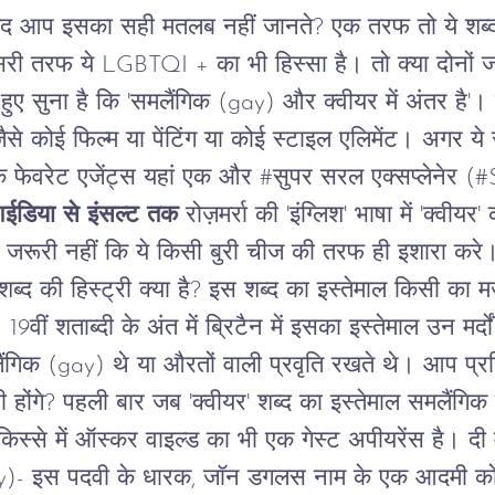
द
आप
इसका
सही
मतलब
नहीं
जानते
?
एक
तरफ
तो
ये
शब्
सरी
तरफ
ये
LGBTQI +
का
भी
हिस्सा
है।
तो
क्या
दोनों
ज
हुए
सुना
है कि
'
समलैंगिक
(gay)
और
क्वीयर
में
अंतर
है
'
।
ैसे
कोई
फिल्म
या
पेंटिंग
या
कोई
स्टाइल
एलिमेंट।
अगर
ये
े
फेवरेट
एजेंट्स
यहां
एक
और
#
सुपर सरल एक्सप्लेनेर
(#S
ईडिया
से
इंसल्ट
तक
रोज़मर्रा
की
'
इंग्लिश
'
भाषा
में
'
क्वीयर
'
जरूरी
नहीं
कि
ये
किसी
बुरी
चीज
की
तरफ
ही
इशारा
करे
ब्द की हिस्ट्री क्या है? इस
शब्द
का
इस्तेमाल
किसी
का
म
।
19
वीं
शताब्दी
के
अंत
में
ब्रिटैन
में
इसका
इस्तेमाल
उन
मर्दों
ंगिक
(gay)
थे
या
औरतों
वाली
प्रवृति
रखते
थे।
आप
प्रस
ी
होंगे
?
पहली
बार
जब
'
क्वीयर
'
शब्द
का
इस्तेमाल
समलैंगिक
किस्से
में
ऑस्कर
वाइल्ड
का
भी
एक
गेस्ट
अपीयरेंस
है।
दी
y)-
इस
पदवी
के
धारक
,
जॉन
डगलस
नाम
के
एक
आदमी
क