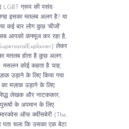
द
LGBT
ग्रूप
की
पसंद
-
गह
इसका
मतलब
अलग
है
?
या
या
कई
बार
लोग
कुछ
'
चीजों
'
सब
आपको
कंफ्यूज
कर
रहा
है
,
upersaralExplainer)
लेकर
का
मतलब
होता
है
कुछ
अलग
,
।
मसलन कोई कहता है
'
वाह
,
ज़ाक
उड़ाने
के
लिए
किया
गया
का
मज़ाक
उड़ाने
के
लिए
िद्ध
लेखक
और
नाटककार
,
पुरूषों
के
अपमान
के
लिए
मारक्वेस
ऑफ
क्वींसबेरी
(The
ो
पता
चला
कि
उसका
एक
बेटा