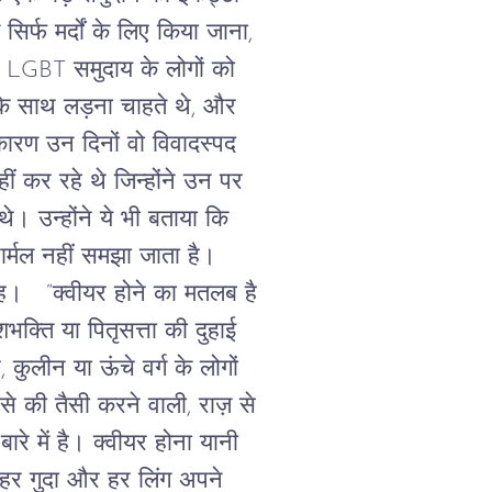
सिर्फ
मर्दों
के
लिए
किया
जाना
,
LGBT
समुदाय
के
लोगों
को
के
साथ
लड़ना
चाहते
थे
,
और
कारण
उन
दिनों
वो
विवादस्पद
ीं
कर
रहे
थे
जिन्होंने
उन
पर
थे।
उन्होंने
ये
भी
बताया
कि
ार्मल
नहीं
समझा
जाता
है।
ह।
“
क्वीयर
होने
का
मतलब
है
शभक्ति
या
पितृसत्ता
की
दुहाई
र
,
कुलीन
या
ऊंचे
वर्ग
के
लोगों
से
की
तैसी
करने
वाली, राज़ से
बारे
में
है।
क्वीयर
होना
यानी
हर
गुदा
और
हर
लिंग
अपने