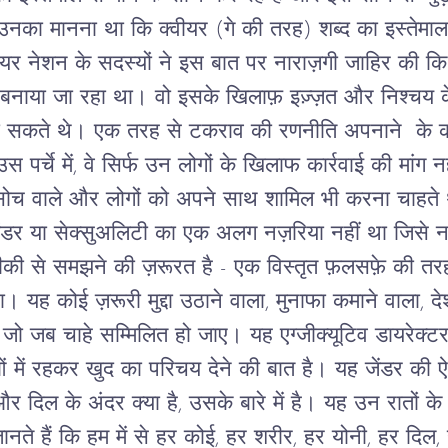
उनका
मानना
था
कि
क्वीयर
(
गे
की
तरह
)
शब्द
का
इस्तेमाल
ीयर
नेशन
के
सदस्यों
ने
इस
बात
पर
नाराज़गी
जाहिर
की
कि
बनाया
जा
रहा
था।
वो
इसके
खिलाफ़
इज़्ज़त
और
निश्चय
सकते
थे।
एक
तरह
से
टकराव
की
रणनीति
अपनाने
के
उस
पर्चे
में
,
वे
सिर्फ
उन
लोगों
के
खिलाफ
कार्रवाई
की
मांग
नह
सोच
वाले
और
लोगों
को
अपने
साथ
शामिल
भी
करना
चाहते
ंडर
या
सेक्सुअलिटी
का
एक अलग
नज़रिया
नहीं
था
जिसे
न
ीकी से समझने
की
ज़रूरत
है
-
एक
विस्तृत
फ़लसफ़े
की
तर
ा।
यह
कोई
ज़रूरी
मुद्दा
उठाने
वाला
,
मुनाफा
कमाने
वाला
,
दे
जो
जब
चाहे
सम्मिलित
हो
जाए।
यह
एग्जीक्यूटिव
डायरेक्ट
ं में रहकर
खुद
का
परिचय
देने
की
बात
है।
यह
जेंडर की
ऐ
और
दिल
के
अंदर
क्या
है,
उसके
बारे
में
है।
यह
उन
रातों
के
ानते
हैं
कि
हम
में
से
हर
कोई
,
हर
शरीर
,
हर
योनी
,
हर
दिल
,