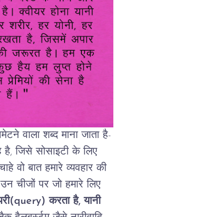
समेटने वाला शब्द माना जाता है
-
ह
है
,
जिसे
सोसाइटी
के
लिए
चाहे
वो
बात
हमारे
व्यवहार
की
उन
चीजों
पर
जो
हमारे
लिए
यरी
(query)
करता
है, यानी