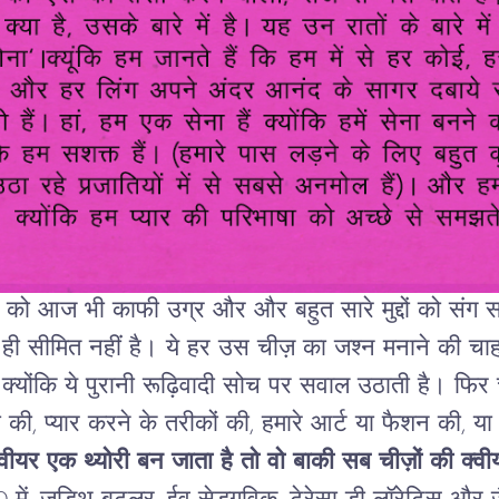
को
आज
भी
काफी
उग्र
और
और बहुत सारे मुद्दों को संग 
ही
सीमित
नहीं
है।
ये
हर
उस
चीज़
का
जश्न
मनाने
की
चा
,
क्योंकि
ये
पुरानी
रूढ़िवादी
सोच
पर
सवाल
उठाती
है।
फिर
ी
की
,
प्यार
करने
के
तरीकों
की
,
हमारे
आर्ट
या
फैशन
की
,
या
्वीयर
एक
थ्योरी
बन
जाता
है
तो
वो
बाकी
सब
चीज़ों
की
क्वी