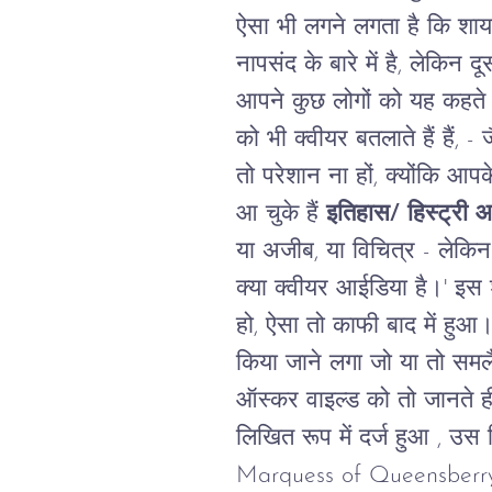
ऐसा
भी
लगने
लगता
है
कि
शाय
नापसंद
के
बारे
में
है
,
लेकिन
दू
आपने
कुछ
लोगों
को
यह
कहते
को
भी
क्वीयर बतलाते
हैं
हैं
, -
ज
तो
परेशान
ना
हों
,
क्योंकि
आपक
आ
चुके
हैं
इतिहास
/
हिस्ट्री
आ
या
अजीब
,
या
विचित्र
-
लेकिन
क्या
क्वीयर
आईडिया
है।
'
इस श
हो
,
ऐसा
तो
काफी
बाद
में
हुआ
किया
जाने
लगा
जो
या
तो
समलै
ऑस्कर
वाइल्ड
को
तो
जानते
ह
लिखित
रूप
में
दर्ज
हुआ
,
उस
Marquess of Queensberr