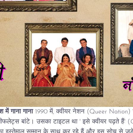
िश
में
गाना
गाना
1990
में
,
क्वीयर
नेशन
(Queer Nation)
ीफलेट्स
बांटे।
उसका
टाइटल
था
'
इसे क्वीयर पढ़ते हैं
' (
Q
का
इस्तेमाल
सम्मान
के
साथ
कर
रहे
हैं
और
इस
सोच
से
जुड़