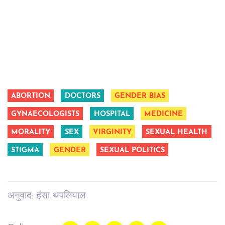
ABORTION
DOCTORS
GENDER BIAS
GYNAECOLOGISTS
HOSPITAL
MEDICINE
MORALITY
SEX
VIRGINITY
SEXUAL HEALTH
STIGMA
GENDER
SEXUAL POLITICS
अनुवाद: हंसा थपलियाल