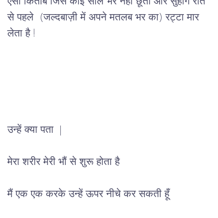
ऐसी
किताब
जिसे
कोई
साल
भर
नहीं
छूता
और
सुहाग
रात
से
पहले
  (
जल्दबाज़ी
में
अपने
मतलब
भर
का
) 
रट्टा
मार
लेता है 
!
उन्हें क्या पता |
मेरा
शरीर
मेरी
भौं से शुरू होता है
मैं एक एक करके उन्हें ऊपर नीचे कर सकती हूँ 