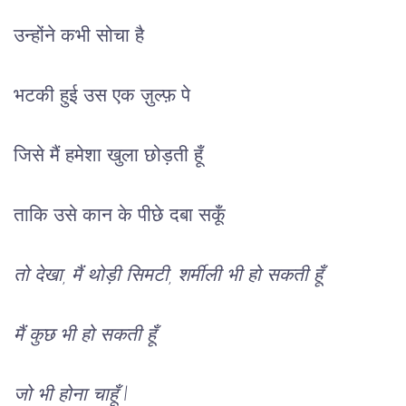
उन्होंने
कभी
सोचा
है
भटकी हुई उस एक ज़ुल्फ़ पे
जिसे मैं 
हमेशा
खुला
 छोड़ती 
हूँ
ताकि
उसे
कान
के
पीछे
दबा
सकूँ
तो
देखा
, 
मैं
 थोड़ी सिमटी, शर्मीली 
भी 
हो सकती हूँ
मैं
कुछ
भी
हो
सकती
हूँ
जो
 भी 
होना
चाहूँ l