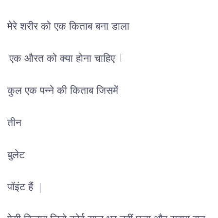
मेरे
शरीर
को
एक
किताब
बना
डाला
‘
एक
औरत
को
क्या
होना
चाहिए
’ l
कुल 
एक
पन्ने
की
किताब
जिसमें
तीन
बुलेट
पॉइंट
हैं 
 | 