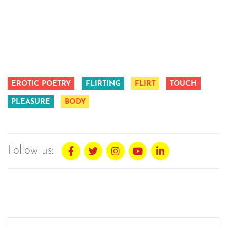
EROTIC POETRY
FLIRTING
FLIRT
TOUCH
PLEASURE
BODY
Follow us: