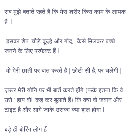
सब
मुझे
बताते
रहते
हैं
 कि 
मेरा
शरीर
किस 
काम के लायक 
है  l
इसका
शेप
, 
चौड़े
कूल्हे और
गोद
,  कैसे 
मिलकर
बच्चे
जनने 
के
लिए परफेक्ट 
हैं l
 वो मेरी छाती पर बात करते हैं | छोटी सी है, पर चलेगी |
ज़रूर
मेरी
योनि
पर
भी
बातें
करते
होंगे
 (
फर्क
इतना
कि
 वे 
उसे
 ‘ हाय 
वो!
’ 
कह
कर
बुलाते
हैं
) 
कि
क्या वो
जवान
और
टाइट
है
और
आगे
 जाके 
उसका
क्या
 हाल 
होगा
 l
बड़े
ही
बोरिंग
लोग
हैं...