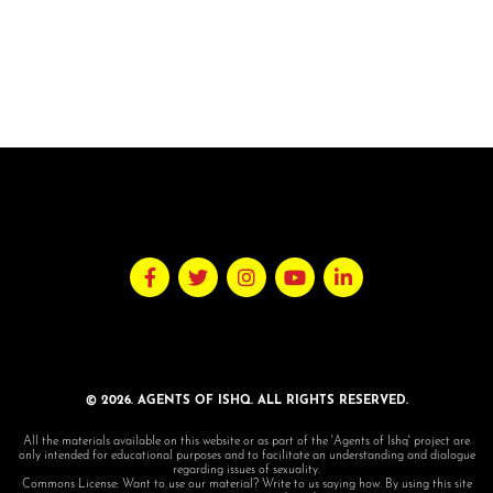
© 2026. AGENTS OF ISHQ. ALL RIGHTS RESERVED.
All the materials available on this website or as part of the 'Agents of Ishq' project are
only intended for educational purposes and to facilitate an understanding and dialogue
regarding issues of sexuality.
Commons License: Want to use our material? Write to us saying how. By using this site