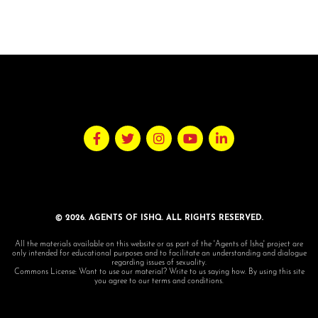
© 2026. AGENTS OF ISHQ. ALL RIGHTS RESERVED.
All the materials available on this website or as part of the 'Agents of Ishq' project are
only intended for educational purposes and to facilitate an understanding and dialogue
regarding issues of sexuality.
Commons License: Want to use our material? Write to us saying how. By using this site
you agree to our terms and conditions.