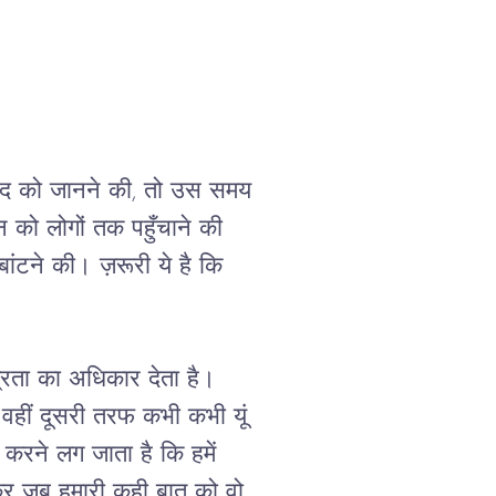
द
को
जानने
की
, 
तो
उस
समय
न
को
लोगों
तक
पहुँचाने
की
बांटने
की।
ज़रूरी
ये
है
कि
्रता
का
अधिकार
देता
है।
वहीं
दूसरी
तरफ
कभी
कभी
यूं
करने
लग
जाता
है
कि
हमें
र
जब
हमारी
कही
बात
को
वो