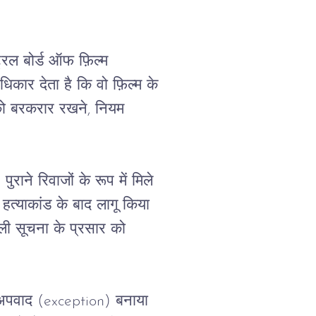
ट्रल
बोर्ड
ऑफ
फ़िल्म
धिकार
देता
है
कि
वो
फ़िल्म
के
ो
बरकरार
रखने
, 
नियम
  
पुराने
रिवाजों
के
रूप
में
मिले
हत्याकांड
के
बाद
लागू
किया
ली
सूचना
के
प्रसार
को
अपवाद
 (exception) 
बनाया