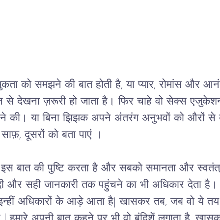
ुकता
को
समझने
की
बात
होती
है
, 
या
प्यार
, 
रोमांस
और
आनं
न
से
देखना
ज़रूरी
हो
जाता
है।
फिर
चाहे
वो
सेक्स
एजुकेश
ने
की।
या
बिना
झिझक
अपने
अंतरंग
अनुभवों
को
औरों
से
साफ़
, 
दूसरों
को
बता
पाएं
।
इस
बात
की
पुष्टि
करता
है
और
सबको
समानता
और
स्वतंत
ी
और
सही
जानकारी
तक
पहुंचने
का
भी
अधिकार
देता
है।
इन्हीं
अधिकारों
के
आड़े
आता
है
| 
खासकर
तब
, 
जब
वो
ये
तय
ए
 l 
हमारे
अपनी
बात
कहने
पर
भी
वो
बंदिशें
लगाता
है
, 
खासक