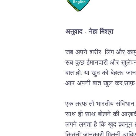
अनुवाद - नेहा मिश्रा
जब
अपने
शरीर
, 
लिंग
और
काम
सब कुछ
ईमानदारी
और
खुलेप
बात
हो
, 
या
खुद
को
बेहतर
जान
आप
अपनी
बात
खुल
कर
,
साफ़
एक
तरफ
तो
भारतीय
संविधान
साथ
ही
साथ
बोलने
की
आज़ाद
लगने
लगता
है
कि
खुद
क़ानून
कितनी
जानकारी
मिलनी
चाहि