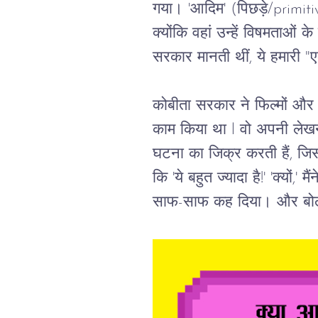
गया।
 '
आदिम
' (
पिछड़े
/primiti
क्योंकि
वहां
उन्हें
विषमताओं
के
सरकार
मानती
थीं
, 
ये
हमारी
 "
कोबीता
सरकार
ने
फिल्मों
और
काम
किया
था
 l 
वो
अपनी
लेख
घटना
का
जिक्र
करती
हैं
, 
जिस
कि
 '
ये
बहुत
ज्यादा
है
!' '
क्यों
,' 
मैंन
साफ
-
साफ
कह
दिया।
और
बो