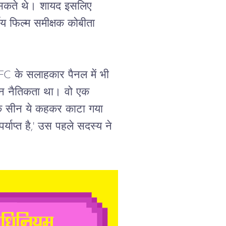
सकते
थे।
शायद
इसलिए
ीय
फिल्म
समीक्षक
कोबीता
FC 
के
सलाहकार
पैनल
में
भी
न
नैतिकता
था।
वो
एक
क
सीन
ये
कहकर
काटा
गया
पर्याप्त
है
,' 
उस
पहले
सदस्य
ने