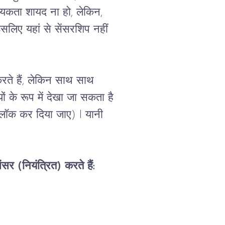
्यकता
शायद
ना
हो
, 
लेकिन
, 
इसलिए
यहां
से
सेंसरशिप
नहीं
रते
हैं
, 
लेकिन
साथ
साथ
ों
के
रूप
में
देखा
जा
सकता
है
्लॉक
कर
दिया
जाए) 
l यानी 
ेंसर
 (
नियंत्रित
) 
करते
हैं
: 