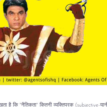
खता
है
कि
 "
नैतिकता
" 
कितनी
व्यक्तिपरक
 (subjective-यान