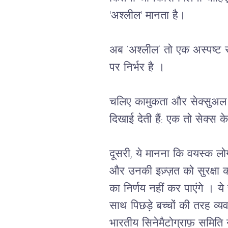
'
अश्लील
' 
मानता
है।
अब
 ‘
अश्लील
’ 
तो
एक
अस्पष्ट
पर
निर्भर
है
।
चलिए
कामुकता
और
सेक्सुअल
दिखाई
देती
हैं
: 
एक
तो
सेक्स
के
दूसरी
, 
ये
मानना
कि
वयस्क
लो
और
उनकी
इज़्ज़त
को
सुरक्षा
क
का
निर्णय
नहीं
कर
पाएंगे
।
ये
साथ
पिछड़े
बच्चों
की
तरह
व्य
भारतीय
सिनेमैटोग्राफ़
समिति