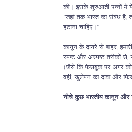
की।
इसके
शुरुआती
पन्नों
में
य
"
जहां
तक
भारत
का
संबंध
है
, 
त
हटाना
चाहिए।
"
कानून
के
दायरे
से
बाहर
, 
हमार
स्पष्ट
और
अस्पष्ट
तरीकों
से
, 
(
जैसे
कि
फेसबुक
 पर 
अगर
को
वही, खुलेपन का दावा और फिर
नीचे
कुछ
भारतीय
कानून
और