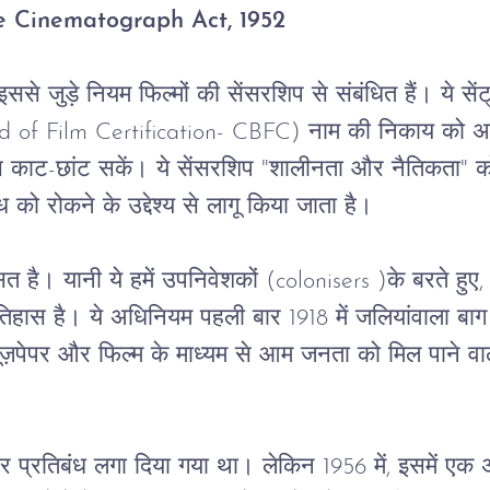
e Cinematograph Act, 1952
इससे
जुड़े
नियम
फिल्मों
की
सेंसरशिप
से
संबंधित
हैं।
ये
सें
d of Film Certification- CBFC) 
नाम
की
निकाय
को
अ
े
काट
-
छांट
सकें।
ये
सेंसरशिप
 "
शालीनता
और
नैतिकता
" 
क
ध
को
रोकने
के
उद्देश्य
से
लागू
किया
जाता
है।
सत
है।
यानी
ये
हमें
उपनिवेशकों
 (colonisers )
के
बरते
हुए
,
तिहास
है।
ये
अधिनियम
पहली
बार
 1918 
में
जलियांवाला
बाग
यूज़पेपर
और
फिल्म
के
माध्यम
से
आम
जनता
को
मिल
पाने
वा
र
प्रतिबंध
लगा
दिया
गया
था।
लेकिन
 1956 
में
, 
इसमें
एक