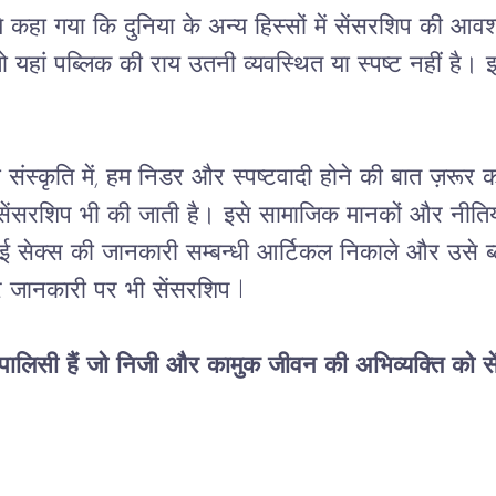
े
कहा
गया
कि
दुनिया
के
अन्य
हिस्सों
में
सेंसरशिप
की
आवश
ो
यहां
पब्लिक
की
राय
उतनी
व्यवस्थित
या
स्पष्ट
नहीं
है।
ी
संस्कृति
में
, 
हम
निडर
और
स्पष्टवादी
होने
की
बात
ज़रूर
क
सेंसरशिप
 भी 
की
जाती
है।
इसे
सामाजिक
मानकों
और
नीतिय
ई
सेक्स
की
जानकारी
सम्बन्धी
आर्टिकल
निकाले
और
उसे
ब
 जानकारी पर भी सेंसरशिप l
पालिसी
हैं
जो
निजी
और
कामुक
जीवन
की
अभिव्यक्ति
को
स