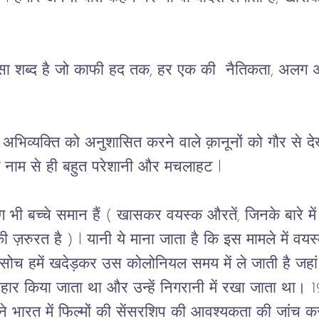
सा
शब्द
है
जो
काफी
हद
तक
, 
हर
एक
की
नैतिकता
, 
अलग
अभिव्यक्ति
को
अनुशासित
करने
वाले
क़ानूनों
को
गौर
से
दे
नाम
से
ही
बहुत
परेशानी
और
मचलाहट
 l
ग
भी
बच्चे
समान
हैं
 ( 
खासकर
वयस्क
औरतें
, 
जिनके
बारे
मे
ी
ज़रुरत
है
 ) l 
यानी
ये
माना
जाता
है
कि
इस
मामले
में
वयस
सोच
हमें
खदेड़कर
उस
कोलोनियल
समय
में
ले
जाती
है
जहां
वहार
किया
जाता
था
और
उन्हें
निगरानी
में
रखा
जाता
था।
 
ने
भारत
में
फिल्मों
की
सेंसरशिप
की
आवश्यकता
की
जांच
कर