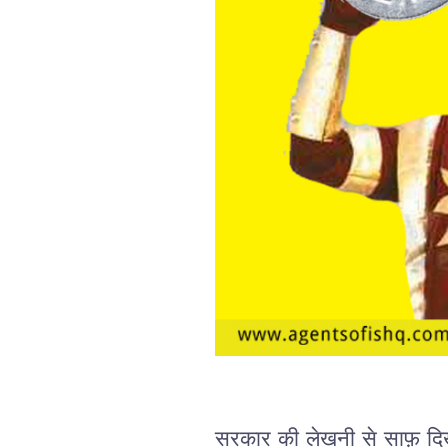
सरकार
की
लेखनी
से
साफ़
दि