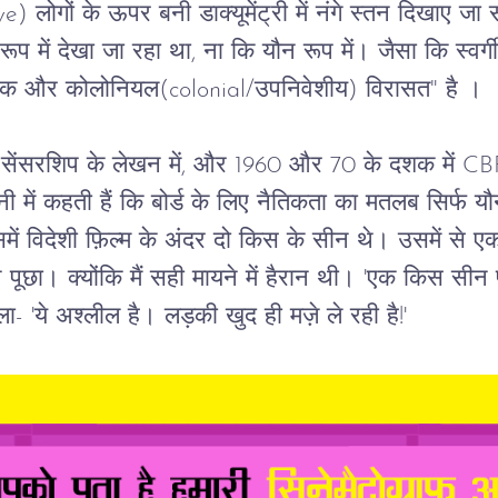
ve) 
लोगों
के
ऊपर
बनी
डाक्यूमेंट्री
में
नंगे
स्तन
दिखाए
जा
रूप
में
देखा
जा
रहा
था
, 
ना
कि
यौन
रूप
में।
जैसा
कि
स्वर्ग
एक
और
कोलोनियल(colonial/उपनिवेशीय)
विरासत
" 
है
।
सेंसरशिप
के
लेखन
में
, 
और
 1960 
और
 70 
के
दशक
में
 CB
नी
में
कहती
हैं
कि
बोर्ड
के
लिए
नैतिकता
का
मतलब
सिर्फ
यौ
में
विदेशी
फ़िल्म
के
अंदर
दो
किस
के
सीन
थे।
उसमें
से
ए
े
पूछा।
क्योंकि
मैं
सही
मायने
में
हैरान
थी।
 '
एक
किस
सीन
ला
- '
ये
अश्लील
है।
लड़की
खुद
ही
मज़े
ले
रही
है
!' 