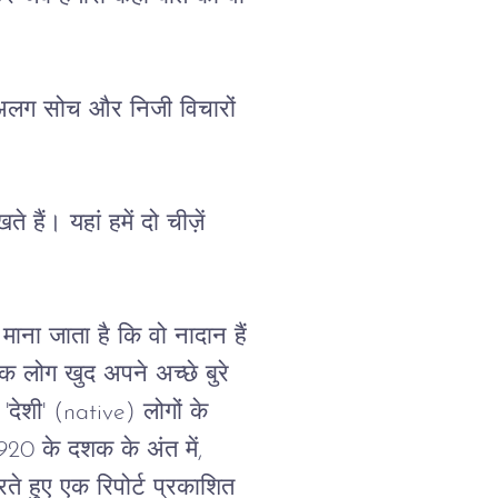
अलग
सोच
और
निजी
विचारों
खते
हैं।
यहां
हमें
दो
चीज़ें
ं माना
जाता
है
कि
वो
नादान
हैं
्क
लोग
खुद
अपने
अच्छे
बुरे
 '
देशी
' (native) 
लोगों
के
1920 
के
दशक
के
अंत
में
, 
ते
हुए
एक
रिपोर्ट
प्रकाशित