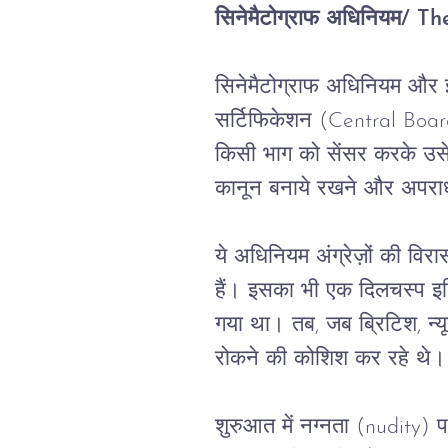
सिनेमैटोग्राफ
अधिनियम
/ Th
सिनेमैटोग्राफ
अधिनियम
और
सर्टिफिकेशन
 (Central Boar
किसी
भाग
को
सेंसर
करके
उस
कानून
बनाये
रखने
और
अपरा
ये
अधिनियम
अंग्रेज़ों
की
विरा
हैं।
इसका
भी
एक
दिलचस्प
इ
गया
था।
तब
, 
जब
ब्रिटिश
, 
न्
रोकने
की
कोशिश
कर
रहे
थे।
शुरुआत
में
नग्नता
 (nudity) 
प