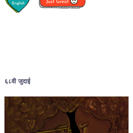
६८वी जुदाई